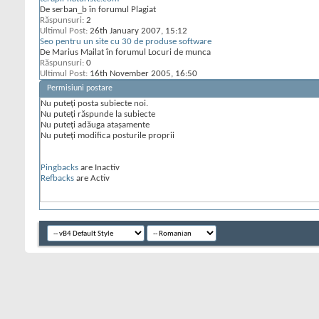
De serban_b în forumul Plagiat
Răspunsuri:
2
Ultimul Post:
26th January 2007,
15:12
Seo pentru un site cu 30 de produse software
De Marius Mailat în forumul Locuri de munca
Răspunsuri:
0
Ultimul Post:
16th November 2005,
16:50
Permisiuni postare
Nu puteţi
posta subiecte noi.
Nu puteţi
răspunde la subiecte
Nu puteţi
adăuga ataşamente
Nu puteţi
modifica posturile proprii
Pingbacks
are
Inactiv
Refbacks
are
Activ