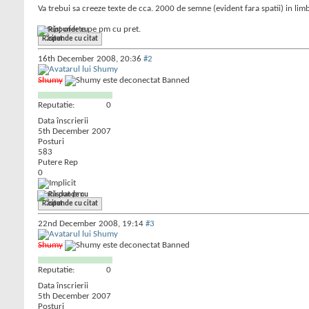
Va trebui sa creeze texte de cca. 2000 de semne (evident fara spatii) in limb
Astept oferte pe pm cu pret.
Răspunde cu citat
16th December 2008,
20:36
#2
Shumy
Banned
Reputatie:
0
Data înscrierii
5th December 2007
Posturi
583
Putere Rep
0
ti-am dat pm
Răspunde cu citat
22nd December 2008,
19:14
#3
Shumy
Banned
Reputatie:
0
Data înscrierii
5th December 2007
Posturi