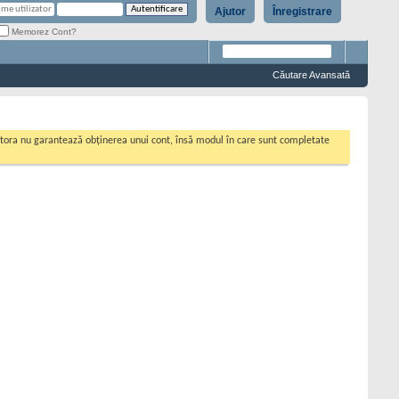
Ajutor
Înregistrare
Memorez Cont?
Căutare Avansată
cestora nu garantează obținerea unui cont, însă modul în care sunt completate