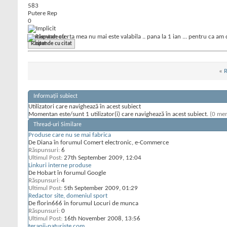
583
Putere Rep
0
momentan oferta mea nu mai este valabila .. pana la 1 ian ... pentru ca am 
Răspunde cu citat
«
R
Informații subiect
Utilizatori care navighează în acest subiect
Momentan este/sunt 1 utilizator(i) care navighează în acest subiect.
(0 mem
Thread-uri Similare
Produse care nu se mai fabrica
De Diana în forumul Comert electronic, e-Commerce
Răspunsuri:
6
Ultimul Post:
27th September 2009,
12:04
Linkuri interne produse
De Hobart în forumul Google
Răspunsuri:
4
Ultimul Post:
5th September 2009,
01:29
Redactor site, domeniul sport
De florin666 în forumul Locuri de munca
Răspunsuri:
0
Ultimul Post:
16th November 2008,
13:56
terapii-naturiste.com