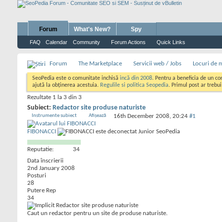
Forum
What's New?
Spy
FAQ
Calendar
Community
Forum Actions
Quick Links
Forum
The Marketplace
Servicii web / Jobs
Locuri de 
SeoPedia este o comunitate inchisă
incă din 2008
. Pentru a beneficia de un c
ajută la obținerea acestuia.
Regulile si politica Seopedia
. Primul post ar trebu
Rezultate 1 la 3 din 3
Subiect:
Redactor site produse naturiste
Instrumente subiect
Afișează
16th December 2008,
20:24
#1
FIBONACCI
Junior SeoPedia
Reputatie:
34
Data înscrierii
2nd January 2008
Posturi
28
Putere Rep
34
Redactor site produse naturiste
Caut un redactor pentru un site de produse naturiste.