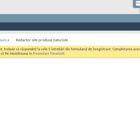
munca
Redactor site produse naturiste
ont, trebuie să răspundeți la cele 5 întrebări din formularul de înregistrare. Completarea a
i să fie intotdeauna in
Prezentare forumisti
.