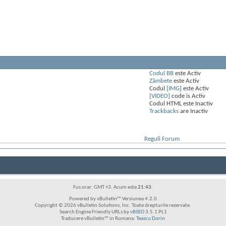
Codul BB
este
Activ
Zâmbete
este
Activ
Codul
[IMG]
este
Activ
[VIDEO]
code is
Activ
Codul HTML este
Inactiv
Trackbacks
are
Inactiv
Reguli Forum
Fus orar: GMT +3. Acum este
21:43
.
Powered by vBulletin™ Versiunea 4.2.0
Copyright © 2026 vBulletin Solutions, Inc. Toate drepturile rezervate.
Search Engine Friendly URLs by
vBSEO
3.5.1 PL1
Traducere vBulletin™ in Romana:
Teascu Dorin