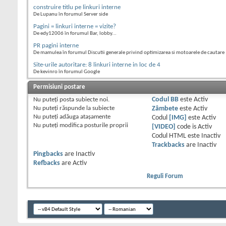
construire titlu pe linkuri interne
De Lupanu în forumul Server side
Pagini = linkuri interne = vizite?
De edy12006 în forumul Bar, lobby...
PR pagini interne
De mamulea în forumul Discutii generale privind optimizarea si motoarele de cautare
Site-urile autoritare: 8 linkuri interne in loc de 4
De kevinro în forumul Google
Permisiuni postare
Nu puteţi
posta subiecte noi.
Codul BB
este
Activ
Nu puteţi
răspunde la subiecte
Zâmbete
este
Activ
Nu puteţi
adăuga ataşamente
Codul
[IMG]
este
Activ
Nu puteţi
modifica posturile proprii
[VIDEO]
code is
Activ
Codul HTML este
Inactiv
Trackbacks
are
Inactiv
Pingbacks
are
Inactiv
Refbacks
are
Activ
Reguli Forum