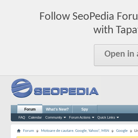
Follow SeoPedia For
with Tapa
Open in
Forum
What's New?
Spy
FAQ
Calendar
Community
Forum Actions
Quick Links
Forum
Motoare de cautare. Google, Yahoo!, MSN
Google
Li