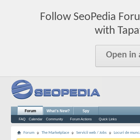
Follow SeoPedia For
with Tapa
Open in
Forum
What's New?
Spy
FAQ
Calendar
Community
Forum Actions
Quick Links
Forum
The Marketplace
Servicii web / Jobs
Locuri de munc