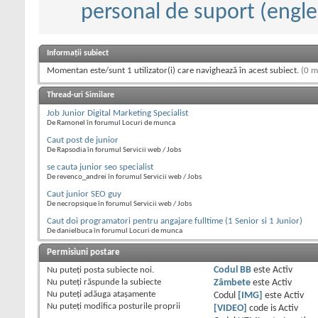
personal de suport (engle
Informații subiect
Momentan este/sunt 1 utilizator(i) care navighează în acest subiect.
(0 m
Thread-uri Similare
Job Junior Digital Marketing Specialist
De Ramonel în forumul Locuri de munca
Caut post de junior
De Rapsodia în forumul Servicii web / Jobs
se cauta junior seo specialist
De revenco_andrei în forumul Servicii web / Jobs
Caut junior SEO guy
De necropsique în forumul Servicii web / Jobs
Caut doi programatori pentru angajare fulltime (1 Senior si 1 Junior)
De danielbuca în forumul Locuri de munca
Permisiuni postare
Nu puteţi
posta subiecte noi.
Codul BB
este
Activ
Nu puteţi
răspunde la subiecte
Zâmbete
este
Activ
Nu puteţi
adăuga ataşamente
Codul
[IMG]
este
Activ
Nu puteţi
modifica posturile proprii
[VIDEO]
code is
Activ