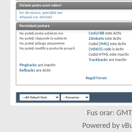
Etichete pentru acest subiect
loc de munca
,
specialist seo
Afișează nor etichetă
Permisiuni postare
Nu puteţi
posta subiecte noi.
Codul BB
este
Activ
Nu puteţi
răspunde la subiecte
Zâmbete
este
Activ
Nu puteţi
adăuga ataşamente
Codul
[IMG]
este
Activ
Nu puteţi
modifica posturile proprii
[VIDEO]
code is
Activ
Codul HTML este
Inactiv
Trackbacks
are
Inactiv
Pingbacks
are
Inactiv
Refbacks
are
Activ
Reguli Forum
Fus orar: GM
Powered by vBu