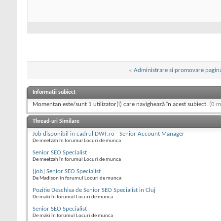
«
Administrare si promovare pagin
Informații subiect
Momentan este/sunt 1 utilizator(i) care navighează în acest subiect.
(0 m
Thread-uri Similare
Job disponibil in cadrul DWF.ro - Senior Account Manager
De meetzah în forumul Locuri de munca
Senior SEO Specialist
De meetzah în forumul Locuri de munca
[job] Senior SEO Specialist
De Madison în forumul Locuri de munca
Pozitie Deschisa de Senior SEO Specialist in Cluj
De maki în forumul Locuri de munca
Senior SEO Specialist
De maki în forumul Locuri de munca