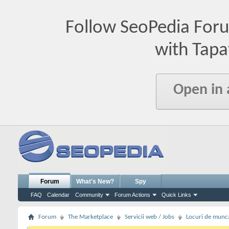
Follow SeoPedia For
with Tapa
Open in
Forum
What's New?
Spy
FAQ
Calendar
Community
Forum Actions
Quick Links
Forum
The Marketplace
Servicii web / Jobs
Locuri de munc