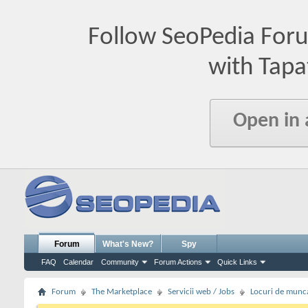
Follow SeoPedia For
with Tapa
Open in
Forum
What's New?
Spy
FAQ
Calendar
Community
Forum Actions
Quick Links
Forum
The Marketplace
Servicii web / Jobs
Locuri de munc