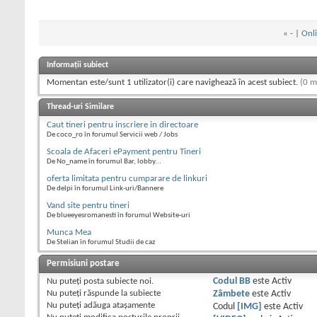
«
- |
Onli
Informații subiect
Momentan este/sunt 1 utilizator(i) care navighează în acest subiect.
(0 m
Thread-uri Similare
Caut tineri pentru inscriere in directoare
De coco_ro în forumul Servicii web / Jobs
Scoala de Afaceri ePayment pentru Tineri
De No_name în forumul Bar, lobby...
oferta limitata pentru cumparare de linkuri
De delpi în forumul Link-uri/Bannere
Vand site pentru tineri
De blueeyesromanesti în forumul Website-uri
Munca Mea
De Stelian în forumul Studii de caz
Permisiuni postare
Nu puteţi
posta subiecte noi.
Codul BB
este
Activ
Nu puteţi
răspunde la subiecte
Zâmbete
este
Activ
Nu puteţi
adăuga ataşamente
Codul
[IMG]
este
Activ