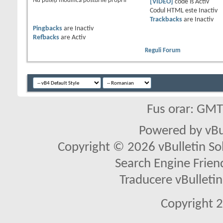
Nu puteţi
modifica posturile proprii
[VIDEO]
code is
Activ
Codul HTML este
Inactiv
Trackbacks
are
Inactiv
Pingbacks
are
Inactiv
Refbacks
are
Activ
Reguli Forum
Fus orar: GM
Powered by vBu
Copyright © 2026 vBulletin Solu
Search Engine Frien
Traducere vBullet
Copyright 