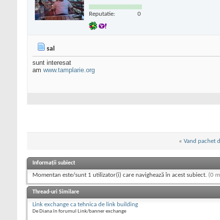
Reputatie:
0
sal
sunt interesat
am
www.tamplarie.org
«
Vand pachet d
Informații subiect
Momentan este/sunt 1 utilizator(i) care navighează în acest subiect.
(0 m
Thread-uri Similare
Link exchange ca tehnica de link building
De Diana în forumul Link/banner exchange