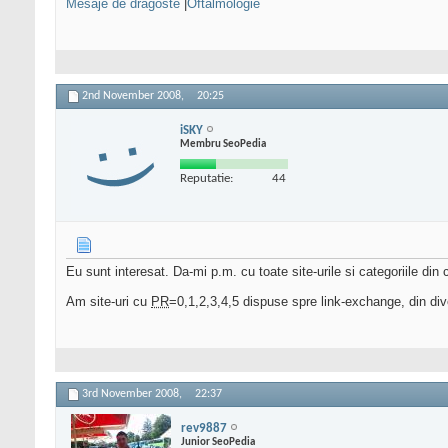
Mesaje de dragoste
|
Oftalmologie
2nd November 2008,
20:25
iSKY
Membru SeoPedia
Reputatie:
44
Eu sunt interesat. Da-mi p.m. cu toate site-urile si categoriile din 
Am site-uri cu
PR
=0,1,2,3,4,5 dispuse spre link-exchange, din diver
3rd November 2008,
22:37
rev9887
Junior SeoPedia