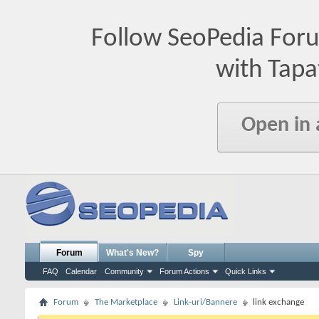
Follow SeoPedia For
with Tapa
Open in
Forum
What's New?
Spy
FAQ
Calendar
Community
Forum Actions
Quick Links
Forum
The Marketplace
Link-uri/Bannere
link exchange