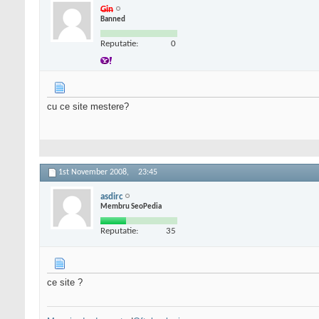
Gin
Banned
Reputatie:
0
cu ce site mestere?
1st November 2008,
23:45
asdirc
Membru SeoPedia
Reputatie:
35
ce site ?