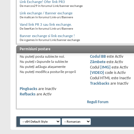
Link Exchange! Ofer link PR3
De marcos29 în forumul Link/banner exchange
Link exchange / Banner exchange
De matican în forumul Link-uri/Bannere
Vand link PR 3 sau link exchange.
De SeerKan în forumul Link-uri/Bannere
Banner exchange si link exchange !
De icgames în forumul Link/banner exchange
Permisiuni postare
Nu puteţi
posta subiecte noi.
Codul BB
este
Activ
Nu puteţi
răspunde la subiecte
Zâmbete
este
Activ
Nu puteţi
adăuga ataşamente
Codul
[IMG]
este
Activ
Nu puteţi
modifica posturile proprii
[VIDEO]
code is
Activ
Codul HTML este
Inactiv
Trackbacks
are
Inactiv
Pingbacks
are
Inactiv
Refbacks
are
Activ
Reguli Forum