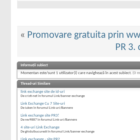
«
Promovare gratuita prin w
PR 3.
Informații subiect
Momentan este/sunt 1 utilizator(i) care navighează în acest subiect.
(0 m
Thread-uri Similare
link exchange site de id-uri
De cristi-net în forumul Link/banner exchange
Link Exchange Cu 7 Site-uri
De iuken în forumul Link-uri/Bannere
Link exchange site PR3!
De rev9887 în forumul Link-uri/Bannere
4 site-uri Link Exchange
De ghidulbucuresti în forumul Link/banner exchange
Link exchange - site PR2