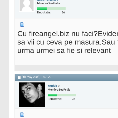
Membru SeoPedia
Reputatie:
36
Cu fireangel.biz nu faci?Evid
sa vii cu ceva pe masura.Sau f
urma urmei sa fie si relevant
6th May 2008,
07:55
anubis
Membru SeoPedia
Reputatie:
35