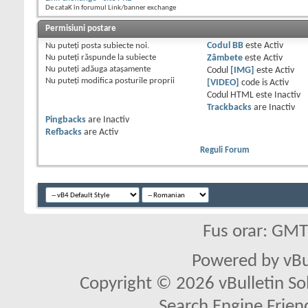
De cataK în forumul Link/banner exchange
Permisiuni postare
Nu puteţi
posta subiecte noi.
Codul BB
este
Activ
Nu puteţi
răspunde la subiecte
Zâmbete
este
Activ
Nu puteţi
adăuga ataşamente
Codul
[IMG]
este
Activ
Nu puteţi
modifica posturile proprii
[VIDEO]
code is
Activ
Codul HTML este
Inactiv
Trackbacks
are
Inactiv
Pingbacks
are
Inactiv
Refbacks
are
Activ
Reguli Forum
Fus orar: GM
Powered by vBu
Copyright © 2026 vBulletin Solu
Search Engine Frien