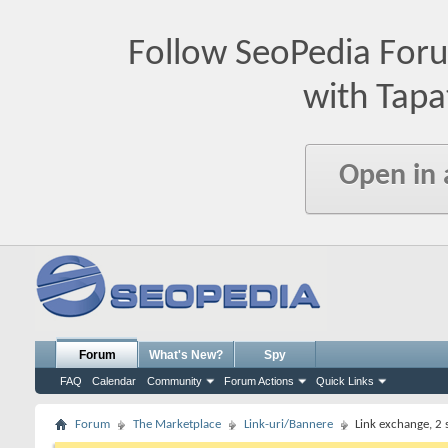
Follow SeoPedia For
with Tapa
Open in
Forum
What's New?
Spy
FAQ
Calendar
Community
Forum Actions
Quick Links
Forum
The Marketplace
Link-uri/Bannere
Link exchange, 2 s