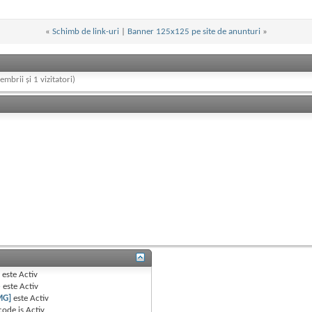
«
Schimb de link-uri
|
Banner 125x125 pe site de anunturi
»
embrii și 1 vizitatori)
B
este
Activ
e
este
Activ
MG]
este
Activ
code is
Activ