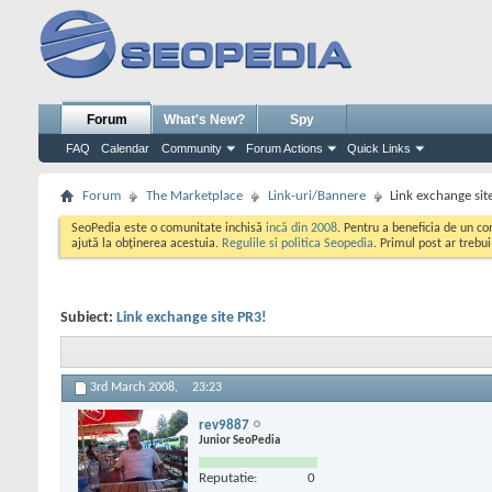
Forum
What's New?
Spy
FAQ
Calendar
Community
Forum Actions
Quick Links
Forum
The Marketplace
Link-uri/Bannere
Link exchange sit
SeoPedia este o comunitate inchisă
incă din 2008
. Pentru a beneficia de un c
ajută la obținerea acestuia.
Regulile si politica Seopedia
. Primul post ar trebu
Subiect:
Link exchange site PR3!
3rd March 2008,
23:23
rev9887
Junior SeoPedia
Reputatie:
0