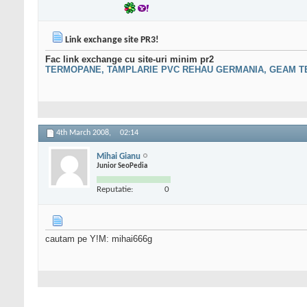
Link exchange site PR3!
Fac link exchange cu site-uri minim pr2
TERMOPANE, TAMPLARIE PVC REHAU GERMANIA, GEAM TER
4th March 2008,
02:14
Mihai Gianu
Junior SeoPedia
Reputatie:
0
cautam pe Y!M: mihai666g