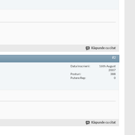
Răspunde cu citat
#2
Data înscrierii
16th August
2007
Posturi
388
Putere Rep
0
Răspunde cu citat