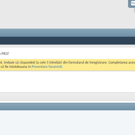
e PR3!
ont, trebuie să răspundeți la cele 5 întrebări din formularul de înregistrare. Completarea a
i să fie intotdeauna in
Prezentare forumisti
.