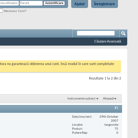
Ajutor
Înregistrare
Memorez Cont?
Căutare Avansată
cestora nu garantează obținerea unui cont, însă modul în care sunt completate
Rezultate 1 la 2 din 2
Instrumente subiect
Afișează
#1
Data înscrierii
29th October
2007
Locaţie
targoviste
Posturi
75
Putere Rep
0