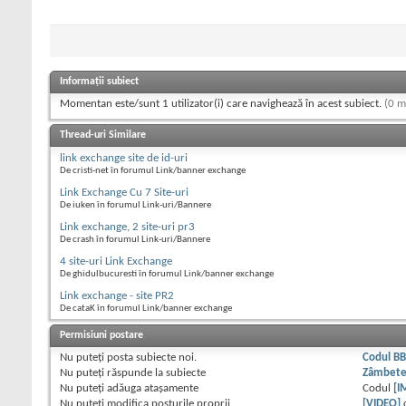
Informații subiect
Momentan este/sunt 1 utilizator(i) care navighează în acest subiect.
(0 m
Thread-uri Similare
link exchange site de id-uri
De cristi-net în forumul Link/banner exchange
Link Exchange Cu 7 Site-uri
De iuken în forumul Link-uri/Bannere
Link exchange, 2 site-uri pr3
De crash în forumul Link-uri/Bannere
4 site-uri Link Exchange
De ghidulbucuresti în forumul Link/banner exchange
Link exchange - site PR2
De cataK în forumul Link/banner exchange
Permisiuni postare
Nu puteţi
posta subiecte noi.
Codul B
Nu puteţi
răspunde la subiecte
Zâmbet
Nu puteţi
adăuga ataşamente
Codul
[I
Nu puteţi
modifica posturile proprii
[VIDEO]