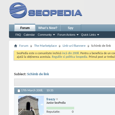
Forum
What's New?
Spy
FAQ
Calendar
Community
Forum Actions
Quick Links
Forum
The Marketplace
Link-uri/Bannere
Schimb de link
SeoPedia este o comunitate inchisă
incă din 2008
. Pentru a beneficia de un c
ajută la obținerea acestuia.
Regulile si politica Seopedia
. Primul post ar trebu
Subiect:
Schimb de link
17th March 2008,
10:35
freezy
Junior SeoPedia
Reputatie:
0