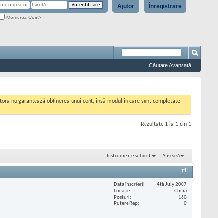
Ajutor
Înregistrare
Memorez Cont?
Căutare Avansată
cestora nu garantează obținerea unui cont, însă modul în care sunt completate
Rezultate 1 la 1 din 1
Instrumente subiect
Afișează
#1
Data înscrierii
4th July 2007
Locaţie
China
Posturi
160
Putere Rep
0