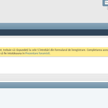
ont, trebuie să răspundeți la cele 5 întrebări din formularul de înregistrare. Completarea a
i să fie intotdeauna in
Prezentare forumisti
.