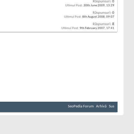
Răspunsuri:
0
Ultimul Post:
30th June 2009,
13:29
Răspunsuri:
0
Ultimul Post:
8th August 2008,
09:07
Răspunsuri:
8
Ultimul Post:
9th February 2007,
17:41
SeoPedia Forum
Arhivă
Sus