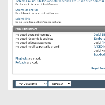
[Schimb Link-uri] site legislatie ofer la schimb site-uri din orice domeniu
De Iskander în forumul Link-uri/Bannere
Schimb de link-uri
De wikiteam în forumul Link-uri/Bannere
Schimb link
De aka_eu în forumul Link/banner exchange
Permisiuni postare
Nu puteţi
posta subiecte noi.
Codul B
Nu puteţi
răspunde la subiecte
Zâmbet
Nu puteţi
adăuga ataşamente
Codul
[I
Nu puteţi
modifica posturile proprii
[VIDEO]
Codul H
Trackbac
Pingbacks
are
Inactiv
Refbacks
are
Activ
Reguli Fo