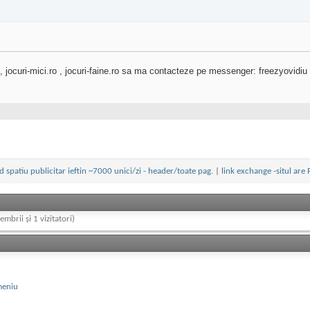
 , jocuri-mici.ro , jocuri-faine.ro sa ma contacteze pe messenger: freezyovidiu
d spatiu publicitar ieftin ~7000 unici/zi - header/toate pag.
|
link exchange -situl are 
embrii și 1 vizitatori)
meniu