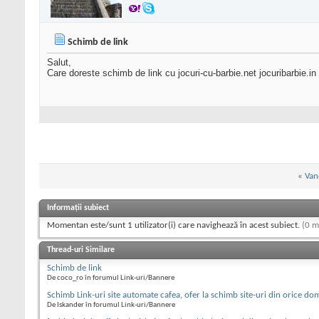
Schimb de link
Salut,
Care doreste schimb de link cu jocuri-cu-barbie.net jocuribarbie.in
«
Van
Informații subiect
Momentan este/sunt 1 utilizator(i) care navighează în acest subiect.
(0 m
Thread-uri Similare
Schimb de link
De coco_ro în forumul Link-uri/Bannere
Schimb Link-uri site automate cafea, ofer la schimb site-uri din orice do
De Iskander în forumul Link-uri/Bannere