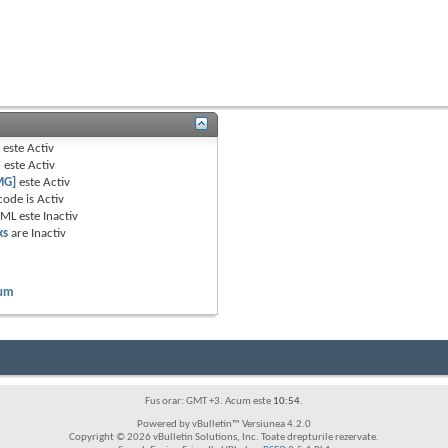
B
este
Activ
e
este
Activ
MG]
este
Activ
code is
Activ
TML este
Inactiv
ks
are
Inactiv
rum
Fus orar: GMT +3. Acum este
10:54
.
Powered by vBulletin™ Versiunea 4.2.0
Copyright © 2026 vBulletin Solutions, Inc. Toate drepturile rezervate.