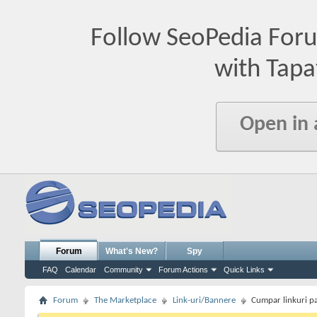
Follow SeoPedia For
with Tapa
Open in
Forum
What's New?
Spy
FAQ
Calendar
Community
Forum Actions
Quick Links
Forum
The Marketplace
Link-uri/Bannere
Cumpar linkuri p