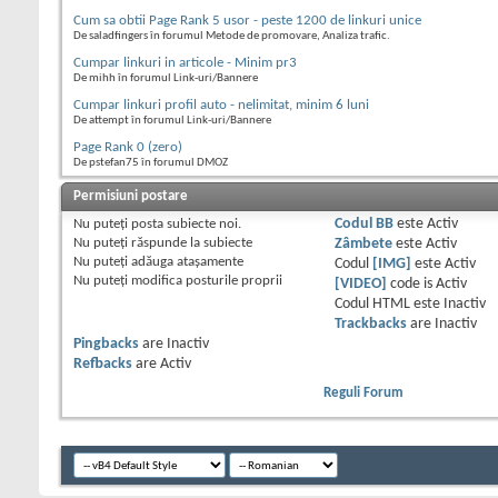
Cum sa obtii Page Rank 5 usor - peste 1200 de linkuri unice
De saladfingers în forumul Metode de promovare, Analiza trafic.
Cumpar linkuri in articole - Minim pr3
De mihh în forumul Link-uri/Bannere
Cumpar linkuri profil auto - nelimitat, minim 6 luni
De attempt în forumul Link-uri/Bannere
Page Rank 0 (zero)
De pstefan75 în forumul DMOZ
Permisiuni postare
Nu puteţi
posta subiecte noi.
Codul BB
este
Activ
Nu puteţi
răspunde la subiecte
Zâmbete
este
Activ
Nu puteţi
adăuga ataşamente
Codul
[IMG]
este
Activ
Nu puteţi
modifica posturile proprii
[VIDEO]
code is
Activ
Codul HTML este
Inactiv
Trackbacks
are
Inactiv
Pingbacks
are
Inactiv
Refbacks
are
Activ
Reguli Forum