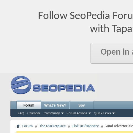
Follow SeoPedia For
with Tapa
Open in
Forum
What's New?
Spy
FAQ
Calendar
Community
Forum Actions
Quick Links
Forum
The Marketplace
Link-uri/Bannere
Vând advertoriale