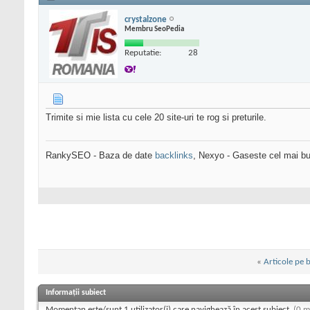
crystalzone
Membru SeoPedia
Reputatie:
28
Trimite si mie lista cu cele 20 site-uri te rog si preturile.
RankySEO - Baza de date
backlinks
, Nexyo - Gaseste cel mai b
«
Articole pe 
Informații subiect
Momentan este/sunt 1 utilizator(i) care navighează în acest subiect.
(0 m