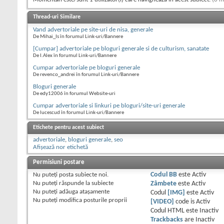
Thread-uri Similare
Vand advertoriale pe site-uri de nisa, generale
De Mihai_Is în forumul Link-uri/Bannere
[Cumpar] advertoriale pe bloguri generale si de culturism, sanatate
De I.Alex în forumul Link-uri/Bannere
Cumpar advertoriale pe bloguri generale
De revenco_andrei în forumul Link-uri/Bannere
Bloguri generale
De edy12006 în forumul Website-uri
Cumpar advertoriale si linkuri pe bloguri/site-uri generale
De lucescud în forumul Link-uri/Bannere
Etichete pentru acest subiect
advertoriale
,
bloguri generale
,
seo
Afișează nor etichetă
Permisiuni postare
Nu puteţi
posta subiecte noi.
Codul BB
este
Activ
Nu puteţi
răspunde la subiecte
Zâmbete
este
Activ
Nu puteţi
adăuga ataşamente
Codul
[IMG]
este
Activ
Nu puteţi
modifica posturile proprii
[VIDEO]
code is
Activ
Codul HTML este
Inactiv
Trackbacks
are
Inactiv