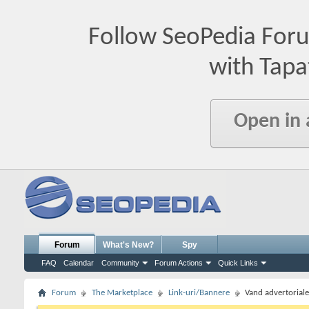
Follow SeoPedia For
with Tapa
Open in
Forum
What's New?
Spy
FAQ
Calendar
Community
Forum Actions
Quick Links
Forum
The Marketplace
Link-uri/Bannere
Vand advertoriale 