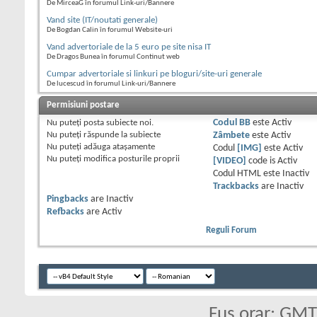
De MirceaG în forumul Link-uri/Bannere
Vand site (IT/noutati generale)
De Bogdan Calin în forumul Website-uri
Vand advertoriale de la 5 euro pe site nisa IT
De Dragos Bunea în forumul Continut web
Cumpar advertoriale si linkuri pe bloguri/site-uri generale
De lucescud în forumul Link-uri/Bannere
Permisiuni postare
Nu puteţi
posta subiecte noi.
Codul BB
este
Activ
Nu puteţi
răspunde la subiecte
Zâmbete
este
Activ
Nu puteţi
adăuga ataşamente
Codul
[IMG]
este
Activ
Nu puteţi
modifica posturile proprii
[VIDEO]
code is
Activ
Codul HTML este
Inactiv
Trackbacks
are
Inactiv
Pingbacks
are
Inactiv
Refbacks
are
Activ
Reguli Forum
Fus orar: GM