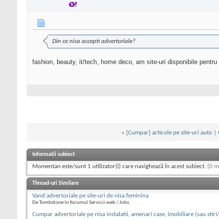
Din ce nisa accepti advertoriale?
fashion, beauty, it/tech, home deco, am site-uri disponibile pentru
«
[Cumpar] articole pe site-uri auto
|
Informații subiect
Momentan este/sunt 1 utilizator(i) care navighează în acest subiect.
(0 m
Thread-uri Similare
Vand advertoriale pe site-uri de nisa feminina
De Tombstone în forumul Servicii web / Jobs
Cumpar advertoriale pe nisa instalatii, amenari case, imobiliare (sau stiri