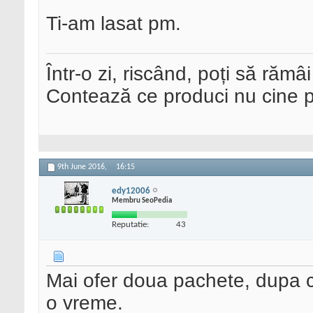
Ti-am lasat pm.
Într-o zi, riscând, poți să rămâi
Contează ce produci nu cine pre
9th June 2016,
16:15
edy12006
Membru SeoPedia
Reputatie:
43
Mai ofer doua pachete, dupa 
o vreme.