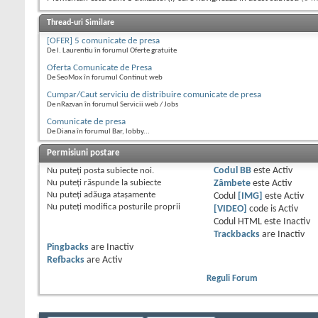
Thread-uri Similare
[OFER] 5 comunicate de presa
De I. Laurentiu în forumul Oferte gratuite
Oferta Comunicate de Presa
De SeoMox în forumul Continut web
Cumpar/Caut serviciu de distribuire comunicate de presa
De nRazvan în forumul Servicii web / Jobs
Comunicate de presa
De Diana în forumul Bar, lobby...
Permisiuni postare
Nu puteţi
posta subiecte noi.
Codul BB
este
Activ
Nu puteţi
răspunde la subiecte
Zâmbete
este
Activ
Nu puteţi
adăuga ataşamente
Codul
[IMG]
este
Activ
Nu puteţi
modifica posturile proprii
[VIDEO]
code is
Activ
Codul HTML este
Inactiv
Trackbacks
are
Inactiv
Pingbacks
are
Inactiv
Refbacks
are
Activ
Reguli Forum