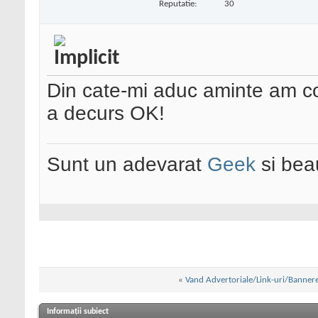
Reputatie:
30
Din cate-mi aduc aminte am col
a decurs OK!
Sunt un adevarat
Geek
si bea
«
Vand Advertoriale/Link-uri/Bannere 
Informații subiect