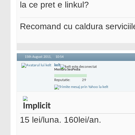
la ce pret e linkul?
Recomand cu caldura serviciil
15th August 2011,
10:54
kelt
Membru SeoPedia
Reputatie:
29
15 lei/luna. 160lei/an.