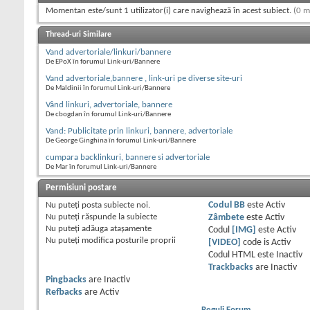
Momentan este/sunt 1 utilizator(i) care navighează în acest subiect.
(0 m
Thread-uri Similare
Vand advertoriale/linkuri/bannere
De EPoX în forumul Link-uri/Bannere
Vand advertoriale,bannere , link-uri pe diverse site-uri
De Maldinii în forumul Link-uri/Bannere
Vând linkuri, advertoriale, bannere
De cbogdan în forumul Link-uri/Bannere
Vand: Publicitate prin linkuri, bannere, advertoriale
De George Ginghina în forumul Link-uri/Bannere
cumpara backlinkuri, bannere si advertoriale
De Mar în forumul Link-uri/Bannere
Permisiuni postare
Nu puteţi
posta subiecte noi.
Codul BB
este
Activ
Nu puteţi
răspunde la subiecte
Zâmbete
este
Activ
Nu puteţi
adăuga ataşamente
Codul
[IMG]
este
Activ
Nu puteţi
modifica posturile proprii
[VIDEO]
code is
Activ
Codul HTML este
Inactiv
Trackbacks
are
Inactiv
Pingbacks
are
Inactiv
Refbacks
are
Activ