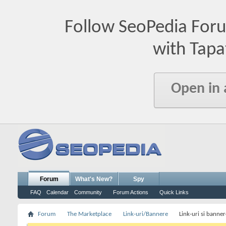
Follow SeoPedia For
with Tapa
Open in
Forum
What's New?
Spy
FAQ
Calendar
Community
Forum Actions
Quick Links
Forum
The Marketplace
Link-uri/Bannere
Link-uri si banner