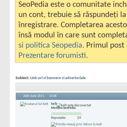
SeoPedia este o comunitate inc
un cont, trebuie să răspundeți la
înregistrare. Completarea acesto
însă modul în care sunt completa
si politica Seopedia
. Primul post 
Prezentare forumisti
.
Subiect:
Link-uri si bannere si advertoriale
26th June 2011,
13:38
kelt
Membru SeoPedia
Reputatie:
29