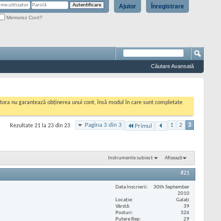
Ajutor
Înregistrare
Memorez Cont?
Căutare Avansată
cestora nu garantează obținerea unui cont, însă modul în care sunt completate
Pagina 3 din 3
1
2
3
Rezultate 21 la 23 din 23
Primul
Instrumente subiect
Afișează
#21
Data înscrierii
30th September
2010
Locaţie
Galați
Vârstă
39
Posturi
326
Putere Rep
29