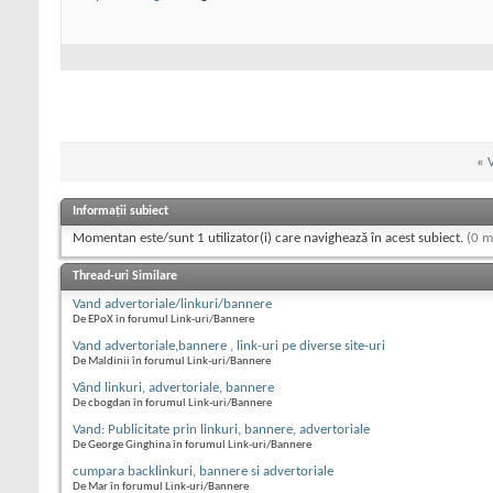
«
V
Informații subiect
Momentan este/sunt 1 utilizator(i) care navighează în acest subiect.
(0 m
Thread-uri Similare
Vand advertoriale/linkuri/bannere
De EPoX în forumul Link-uri/Bannere
Vand advertoriale,bannere , link-uri pe diverse site-uri
De Maldinii în forumul Link-uri/Bannere
Vând linkuri, advertoriale, bannere
De cbogdan în forumul Link-uri/Bannere
Vand: Publicitate prin linkuri, bannere, advertoriale
De George Ginghina în forumul Link-uri/Bannere
cumpara backlinkuri, bannere si advertoriale
De Mar în forumul Link-uri/Bannere