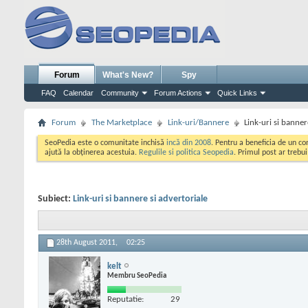
Forum
What's New?
Spy
FAQ
Calendar
Community
Forum Actions
Quick Links
Forum
The Marketplace
Link-uri/Bannere
Link-uri si banner
SeoPedia este o comunitate inchisă
incă din 2008
. Pentru a beneficia de un c
ajută la obținerea acestuia.
Regulile si politica Seopedia
. Primul post ar trebu
Subiect:
Link-uri si bannere si advertoriale
28th August 2011,
02:25
kelt
Membru SeoPedia
Reputatie:
29