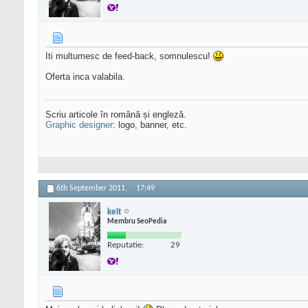
Iti multumesc de feed-back, somnulescu!
Oferta inca valabila.
Scriu articole în română și engleză.
Graphic designer
: logo, banner, etc.
6th September 2011,
17:49
kelt
Membru SeoPedia
Reputatie:
29