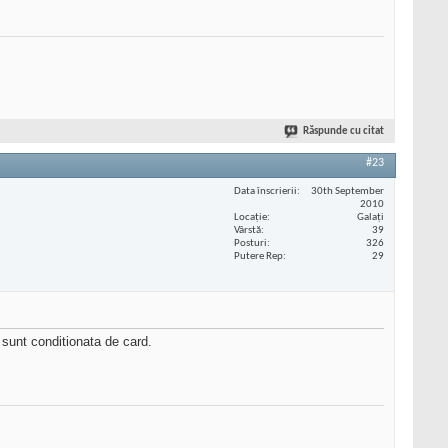
Răspunde cu citat
#23
Data înscrierii
30th September
2010
Locaţie
Galați
Vârstă
39
Posturi
326
Putere Rep
29
 sunt conditionata de card.