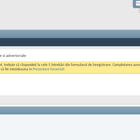
e si advertoriale
ont, trebuie să răspundeți la cele 5 întrebări din formularul de înregistrare. Completarea a
i să fie intotdeauna in
Prezentare forumisti
.