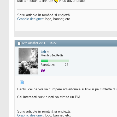
Mai am locuri la link-uri!
Plus advertoriale.
Scriu articole în română și engleză.
Graphic designer
: logo, banner, etc.
12th October 2011,
16:22
kelt
Membru SeoPedia
Reputatie:
29
Pentru cei ce vor sa cumpere advertoriale si linkuri pe Omlette du
Cei interesati sunt rugati sa trimita un PM.
Scriu articole în română și engleză.
Graphic designer
: logo, banner, etc.