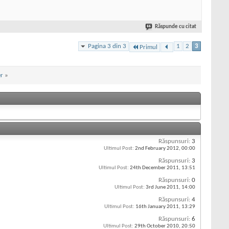
Răspunde cu citat
Pagina 3 din 3
1
2
3
Primul
r
»
Răspunsuri:
3
Ultimul Post:
2nd February 2012,
00:00
Răspunsuri:
3
Ultimul Post:
24th December 2011,
13:51
Răspunsuri:
0
Ultimul Post:
3rd June 2011,
14:00
Răspunsuri:
4
Ultimul Post:
16th January 2011,
13:29
Răspunsuri:
6
Ultimul Post:
29th October 2010,
20:50