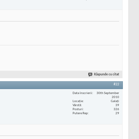
Răspunde cu citat
#22
Data înscrierii
30th September
2010
Locaţie
Galați
Vârstă
39
Posturi
326
Putere Rep
29