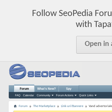
Follow SeoPedia For
with Tapa
Open in
Forum
What's New?
Spy
FAQ
Calendar
Community
Forum Actions
Quick Links
Forum
The Marketplace
Link-uri/Bannere
Vand advertorial