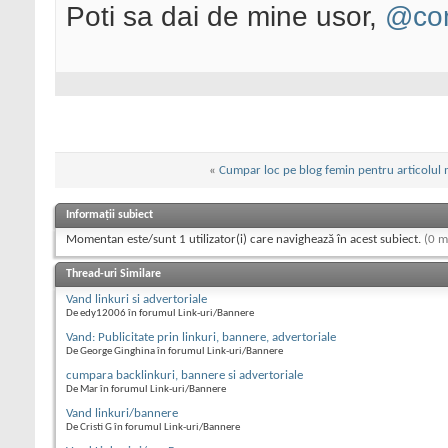
Poti sa dai de mine usor,
@con
«
Cumpar loc pe blog femin pentru articolul 
Informații subiect
Momentan este/sunt 1 utilizator(i) care navighează în acest subiect.
(0 m
Thread-uri Similare
Vand linkuri si advertoriale
De edy12006 în forumul Link-uri/Bannere
Vand: Publicitate prin linkuri, bannere, advertoriale
De George Ginghina în forumul Link-uri/Bannere
cumpara backlinkuri, bannere si advertoriale
De Mar în forumul Link-uri/Bannere
Vand linkuri/bannere
De Cristi G în forumul Link-uri/Bannere