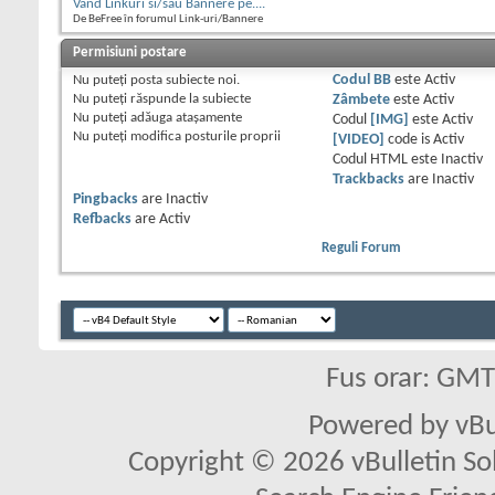
Vand Linkuri si/sau Bannere pe....
De BeFree în forumul Link-uri/Bannere
Permisiuni postare
Nu puteţi
posta subiecte noi.
Codul BB
este
Activ
Nu puteţi
răspunde la subiecte
Zâmbete
este
Activ
Nu puteţi
adăuga ataşamente
Codul
[IMG]
este
Activ
Nu puteţi
modifica posturile proprii
[VIDEO]
code is
Activ
Codul HTML este
Inactiv
Trackbacks
are
Inactiv
Pingbacks
are
Inactiv
Refbacks
are
Activ
Reguli Forum
Fus orar: GM
Powered by vBu
Copyright © 2026 vBulletin Solu