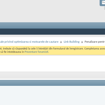
rale privind optimizarea si motoarele de cautare
Link Building
Penalizare pentr
ont, trebuie să răspundeți la cele 5 întrebări din formularul de înregistrare. Completarea a
i să fie intotdeauna in
Prezentare forumisti
.