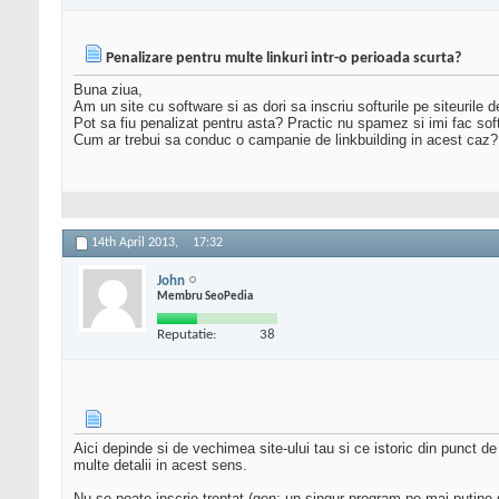
Penalizare pentru multe linkuri intr-o perioada scurta?
Buna ziua,
Am un site cu software si as dori sa inscriu softurile pe siteurile
Pot sa fiu penalizat pentru asta? Practic nu spamez si imi fac softu
Cum ar trebui sa conduc o campanie de linkbuilding in acest caz?
14th April 2013,
17:32
John
Membru SeoPedia
Reputatie:
38
Aici depinde si de vechimea site-ului tau si ce istoric din punct de
multe detalii in acest sens.
Nu se poate inscrie treptat (gen: un singur program pe mai putine s