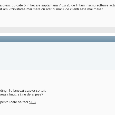
cresc cu cate 5 in fiecare saptamana ? Cu 20 de linkuri inscriu softurile actu
t am vizibilitatea mai mare cu atat numarul de clienti este mai mare?
lding. Tu lansezi cateva softuri.
nseaza finuț, să nu deranjeze?
e pentru care să faci
SEO
.