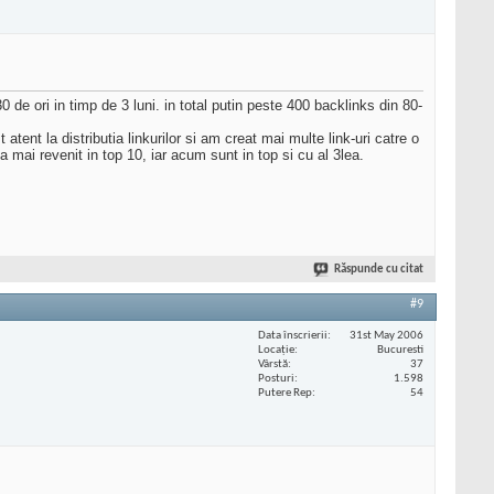
de ori in timp de 3 luni. in total putin peste 400 backlinks din 80-
tent la distributia linkurilor si am creat mai multe link-uri catre o
ai revenit in top 10, iar acum sunt in top si cu al 3lea.
Răspunde cu citat
#9
Data înscrierii
31st May 2006
Locaţie
Bucuresti
Vârstă
37
Posturi
1.598
Putere Rep
54