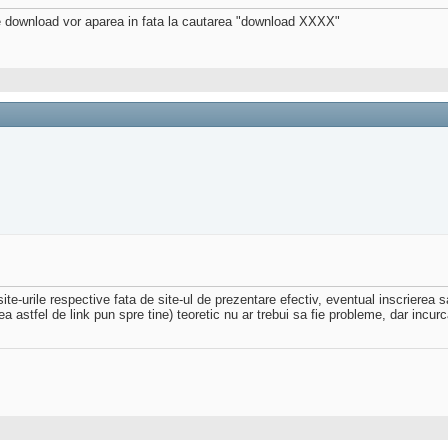
e de download vor aparea in fata la cautarea "download XXXX"
 site-urile respective fata de site-ul de prezentare efectiv, eventual inscriere
a astfel de link pun spre tine) teoretic nu ar trebui sa fie probleme, dar incur