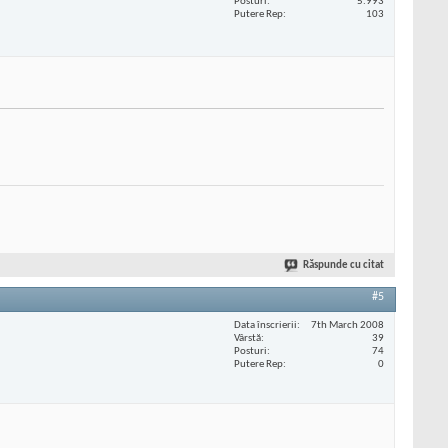
Posturi
5.993
Putere Rep
103
Răspunde cu citat
#5
Data înscrierii
7th March 2008
Vârstă
39
Posturi
74
Putere Rep
0