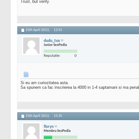
Trust, but verify.
15th April 2013,
13:31
dudu_tux
Junior SeoPedia
Reputatie:
0
Si eu am curiozitatea asta.
Sa spunem ca fac inscrierea la 4000 in 1-4 saptamani si ma penaliz
15th April 2013,
15:35
floryn
Membru SeoPedia