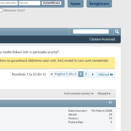
Ajutor
Înregistrare
Memorez Cont?
Căutare Avansată
u multe linkuri intr-o perioada scurta?
cestora nu garantează obținerea unui cont, însă modul în care sunt completate
Pagina 1 din 2
1
2
Rezultate 1 la 10 din 12
Ultimul
Instrumente subiect
Afișează
#1
Data înscrierii
7th March 2008
Vârstă
39
Posturi
74
Putere Rep
0