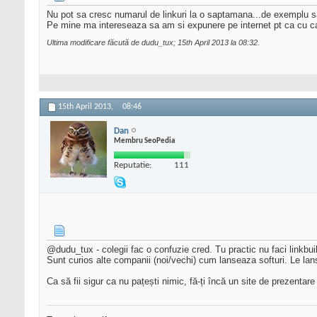
Nu pot sa cresc numarul de linkuri la o saptamana...de exemplu sa 
Pe mine ma intereseaza sa am si expunere pe internet pt ca cu ca
Ultima modificare făcută de dudu_tux; 15th April 2013 la
08:32
.
15th April 2013,
08:46
Dan
Membru SeoPedia
Reputatie:
111
@dudu_tux - colegii fac o confuzie cred. Tu practic nu faci linkbui
Sunt curios alte companii (noi/vechi) cum lanseaza softuri. Le la
Ca să fii sigur ca nu pațești nimic, fă-ți încă un site de prezentar