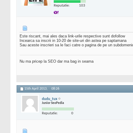
Reputatie:
103
Este riscant, mai ales daca link-urile respective sunt dofollow
Incearca sa inscrii in 10-20 de site-uri din astea pe saptamana
Sau aceste inscrieri sa le faci catre o pagina de pe un subdomen
Nu ma pricep la SEO dar ma bag in seama
15th April 2013,
08:26
dudu_tux
Junior SeoPedia
Reputatie:
0