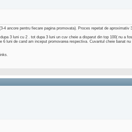
(3-4 ancore pentru fiecare pagina promovata). Proces repetat de aproximativ 30 
pa 3 luni cu 2 . tot dupa 3 luni un cuv cheie a disparut din top 100( nu a fost a
6 luni de cand am inceput promovarea respectiva. Cuvantul cheie banat nu a m
inks.