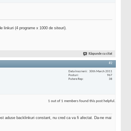
e linkuri (4 programe x 1000 de siteuri).
Răspunde cu citat
#2
Data înscrierii
30th March 2011
Posturi
967
Putere Rep
38
1 out of 1 members found this post helpful.
fost aduse backlinkuri constant, nu cred ca va fi afectat. Da-ne mai