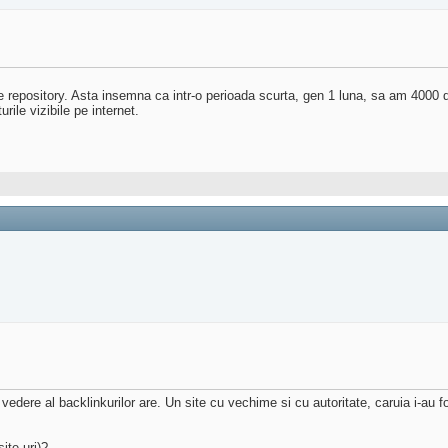
 de repository. Asta insemna ca intr-o perioada scurta, gen 1 luna, sa am 4000 d
rile vizibile pe internet.
 vedere al backlinkurilor are. Un site cu vechime si cu autoritate, caruia i-au 
ite-uri)?