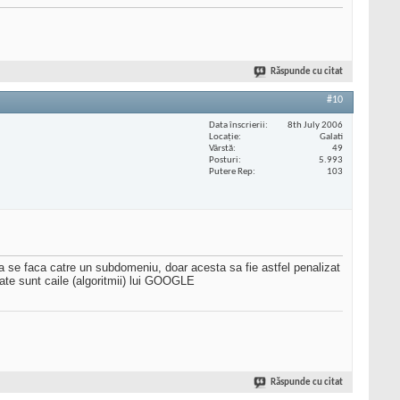
Răspunde cu citat
#10
Data înscrierii
8th July 2006
Locaţie
Galati
Vârstă
49
Posturi
5.993
Putere Rep
103
a sa se faca catre un subdomeniu, doar acesta sa fie astfel penalizat
cate sunt caile (algoritmii) lui GOOGLE
Răspunde cu citat