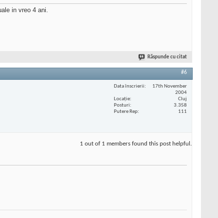
ale in vreo 4 ani.
Răspunde cu citat
#6
Data înscrierii
17th November
2004
Locaţie
Cluj
Posturi
3.358
Putere Rep
111
1 out of 1 members found this post helpful.