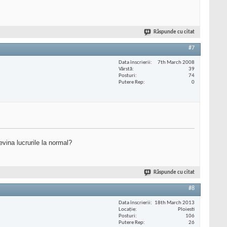
Răspunde cu citat
#7
Data înscrierii
7th March 2008
Vârstă
39
Posturi
74
Putere Rep
0
vina lucrurile la normal?
Răspunde cu citat
#8
Data înscrierii
18th March 2013
Locaţie
Ploiesti
Posturi
106
Putere Rep
26