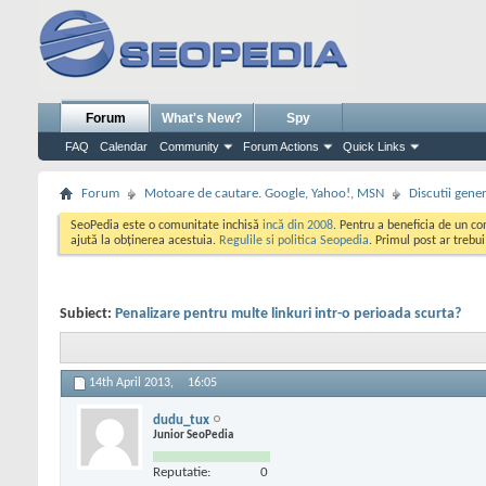
Forum
What's New?
Spy
FAQ
Calendar
Community
Forum Actions
Quick Links
Forum
Motoare de cautare. Google, Yahoo!, MSN
Discutii gene
SeoPedia este o comunitate inchisă
incă din 2008
. Pentru a beneficia de un c
ajută la obținerea acestuia.
Regulile si politica Seopedia
. Primul post ar trebu
Subiect:
Penalizare pentru multe linkuri intr-o perioada scurta?
14th April 2013,
16:05
dudu_tux
Junior SeoPedia
Reputatie:
0