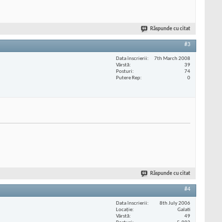
Răspunde cu citat
#3
Data înscrierii
7th March 2008
Vârstă
39
Posturi
74
Putere Rep
0
Răspunde cu citat
#4
Data înscrierii
8th July 2006
Locaţie
Galati
Vârstă
49