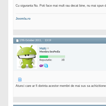
Cu siguranta Nu. Poti face mai mult rau decat bine, nu mai spun de
Joomla.ro
17th October 2011,
13:19
MaXz
Membru SeoPedia
Reputatie:
38
Atunci care ar fi dorinta acestor membri de mai sus sa achizition