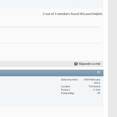
2 out of 3 members found this post helpful.
Răspunde cu citat
#2
Data înscrierii
14th February
2011
Locaţie
Timisoara
Posturi
3.126
Putere Rep
49