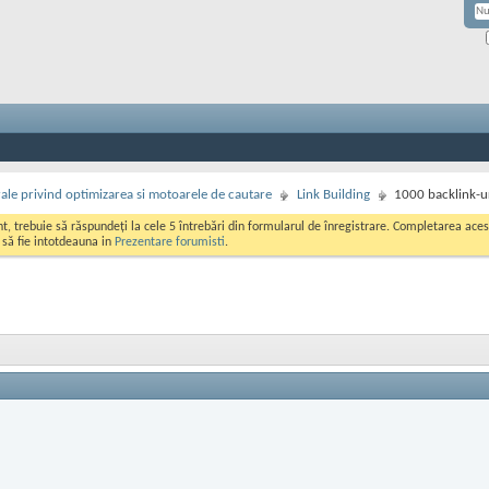
rale privind optimizarea si motoarele de cautare
Link Building
1000 backlink-ur
ont, trebuie să răspundeți la cele 5 întrebări din formularul de înregistrare. Completarea a
i să fie intotdeauna in
Prezentare forumisti
.