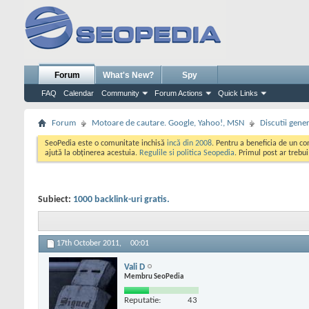
Forum
What's New?
Spy
FAQ
Calendar
Community
Forum Actions
Quick Links
Forum
Motoare de cautare. Google, Yahoo!, MSN
Discutii gene
SeoPedia este o comunitate inchisă
incă din 2008
. Pentru a beneficia de un c
ajută la obținerea acestuia.
Regulile si politica Seopedia
. Primul post ar trebu
Subiect:
1000 backlink-uri gratis.
17th October 2011,
00:01
Vali D
Membru SeoPedia
Reputatie:
43