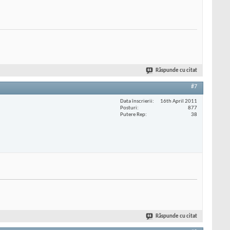
Răspunde cu citat
#7
Data înscrierii
16th April 2011
Posturi
877
Putere Rep
38
Răspunde cu citat