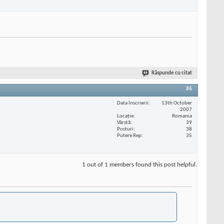
Răspunde cu citat
#6
Data înscrierii
13th October
2007
Locaţie
Romania
Vârstă
39
Posturi
38
Putere Rep
35
1 out of 1 members found this post helpful.