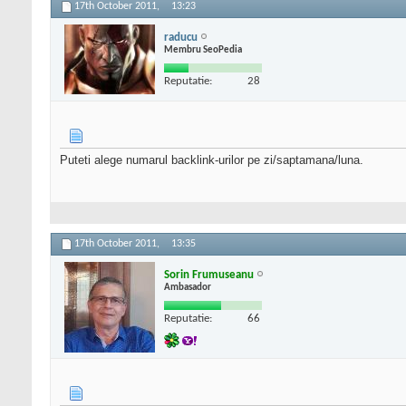
17th October 2011,
13:23
raducu
Membru SeoPedia
Reputatie:
28
Puteti alege numarul backlink-urilor pe zi/saptamana/luna.
17th October 2011,
13:35
Sorin Frumuseanu
Ambasador
Reputatie:
66