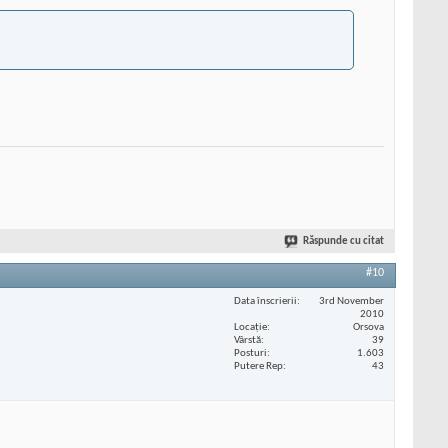
Răspunde cu citat
#10
Data înscrierii
3rd November
2010
Locaţie
Orsova
Vârstă
39
Posturi
1.603
Putere Rep
43