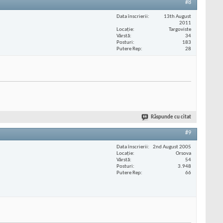
#8
Data înscrierii
13th August
2011
Locaţie
Targoviste
Vârstă
34
Posturi
183
Putere Rep
28
Răspunde cu citat
#9
Data înscrierii
2nd August 2005
Locaţie
Orsova
Vârstă
54
Posturi
3.948
Putere Rep
66