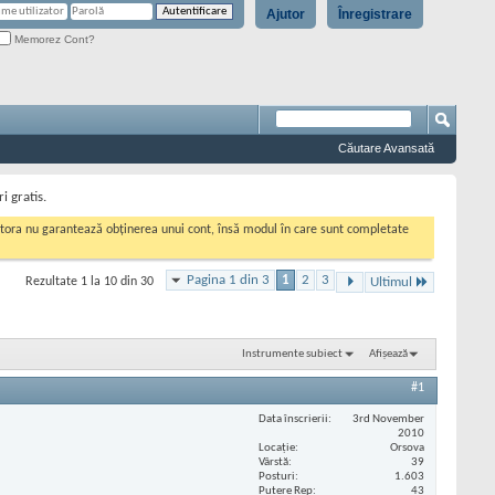
Ajutor
Înregistrare
Memorez Cont?
Căutare Avansată
i gratis.
cestora nu garantează obținerea unui cont, însă modul în care sunt completate
Pagina 1 din 3
1
2
3
Rezultate 1 la 10 din 30
Ultimul
Instrumente subiect
Afișează
#1
Data înscrierii
3rd November
2010
Locaţie
Orsova
Vârstă
39
Posturi
1.603
Putere Rep
43