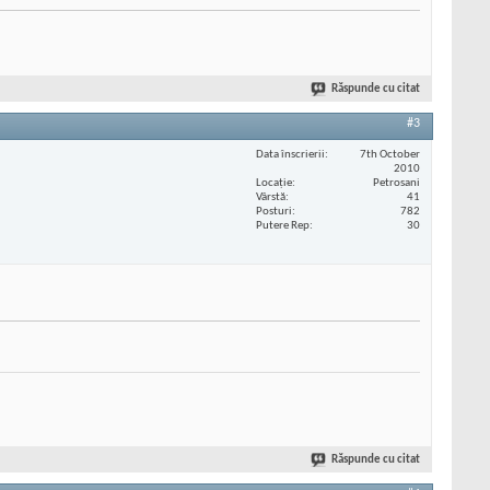
Răspunde cu citat
#3
Data înscrierii
7th October
2010
Locaţie
Petrosani
Vârstă
41
Posturi
782
Putere Rep
30
Răspunde cu citat