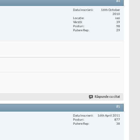
#4
Data înscrierii
16th October
2010
Locaţie
iasi
Vârstă
39
Posturi
98
Putere Rep
29
Răspunde cu citat
#5
Data înscrierii
16th April 2011
Posturi
877
Putere Rep
38