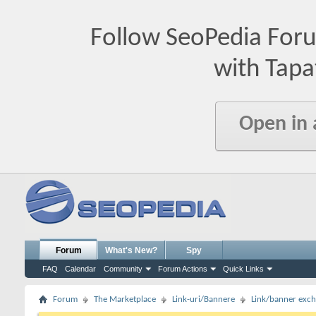
Follow SeoPedia For
with Tapa
Open in
Forum
What's New?
Spy
FAQ
Calendar
Community
Forum Actions
Quick Links
Forum
The Marketplace
Link-uri/Bannere
Link/banner exc