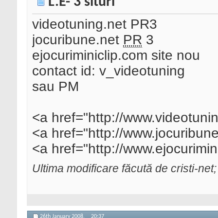
L.E- 3 situri
videotuning.net PR3
jocuribune.net
PR
3
ejocuriminiclip.com site nou
contact id: v_videotuning
sau PM
<a href="http://www.videotunin
<a href="http://www.jocuribune
<a href="http://www.ejocurimini
Ultima modificare făcută de cristi-ne
26th January 2008,
20:37