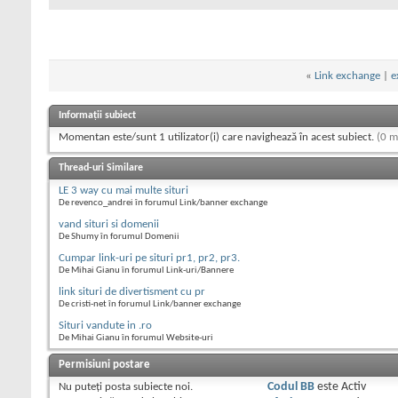
«
Link exchange
|
e
Informații subiect
Momentan este/sunt 1 utilizator(i) care navighează în acest subiect.
(0 m
Thread-uri Similare
LE 3 way cu mai multe situri
De revenco_andrei în forumul Link/banner exchange
vand situri si domenii
De Shumy în forumul Domenii
Cumpar link-uri pe situri pr1, pr2, pr3.
De Mihai Gianu în forumul Link-uri/Bannere
link situri de divertisment cu pr
De cristi-net în forumul Link/banner exchange
Situri vandute in .ro
De Mihai Gianu în forumul Website-uri
Permisiuni postare
Nu puteţi
posta subiecte noi.
Codul BB
este
Activ