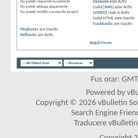
Nu puteţi
răspunde la subiecte
Zâmbete
este
Activ
Nu puteţi
adăuga ataşamente
Codul
[IMG]
este
Activ
Nu puteţi
modifica posturile proprii
[VIDEO]
code is
Activ
Codul HTML este
Inactiv
Trackbacks
are
Inactiv
Pingbacks
are
Inactiv
Refbacks
are
Activ
Reguli Forum
Fus orar: GM
Powered by vBu
Copyright © 2026 vBulletin Solu
Search Engine Frien
Traducere vBullet