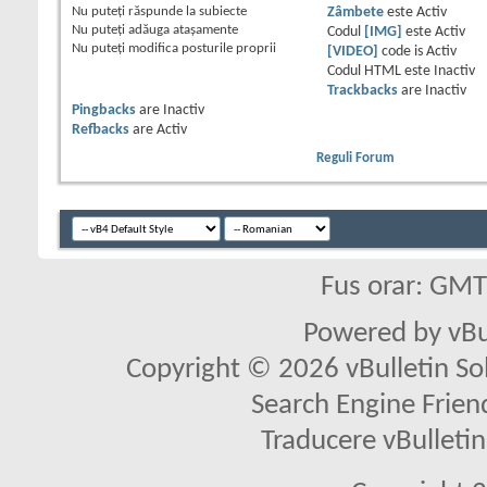
Nu puteţi
răspunde la subiecte
Zâmbete
este
Activ
Nu puteţi
adăuga ataşamente
Codul
[IMG]
este
Activ
Nu puteţi
modifica posturile proprii
[VIDEO]
code is
Activ
Codul HTML este
Inactiv
Trackbacks
are
Inactiv
Pingbacks
are
Inactiv
Refbacks
are
Activ
Reguli Forum
Fus orar: GM
Powered by vBu
Copyright © 2026 vBulletin Solu
Search Engine Frien
Traducere vBullet