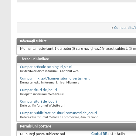
«
Cumpar site/b
Informații subiect
Momentan este/sunt 1 utilizator(i) care navighează în acest subiect.
(0 m
Thread-uri Similare
Cumpar articole pe bloguri,situri
De deadworldisee în forumul Continut web
Cumpar link text/banner situri divertisment
De martynesku în forumul Link-uri/Bannere
Cumpar situri de jocuri
De opeth în forumul Website-uri
Cumpar situri de jocuri
De ferasrl în forumul Website-uri
Cumpar publicitate pe situri romanesti de jocuri
De ferasrl în forumul Metode de promovare, Analiza trafic.
Permisiuni postare
Nu puteţi
posta subiecte noi.
Codul BB
este
Activ