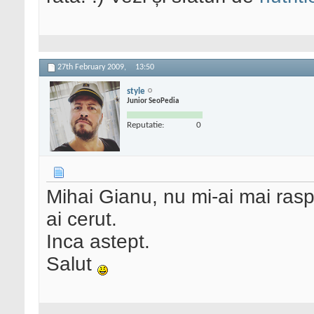
27th February 2009,
13:50
style
Junior SeoPedia
Reputatie:
0
Mihai Gianu, nu mi-ai mai raspu
ai cerut.
Inca astept.
Salut