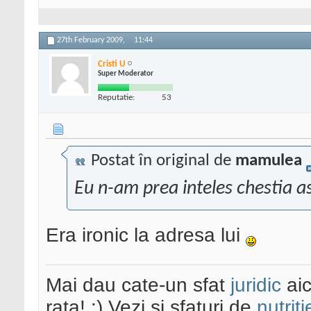
27th February 2009,
11:44
Cristi U
Super Moderator
Reputatie:
53
Postat în original de
mamulea
Eu n-am prea inteles chestia as
Era ironic la adresa lui
Mai dau cate-un sfat
juridic
aic
rata! :) Vezi și sfaturi de
nutriti