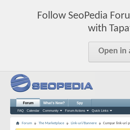
Follow SeoPedia For
with Tapa
Open in
Forum
What's New?
Spy
FAQ
Calendar
Community
Forum Actions
Quick Links
Forum
The Marketplace
Link-uri/Bannere
Cumpar link-uri pe