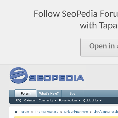
Follow SeoPedia For
with Tapa
Open in
Forum
What's New?
Spy
FAQ
Calendar
Community
Forum Actions
Quick Links
Forum
The Marketplace
Link-uri/Bannere
Link/banner exc