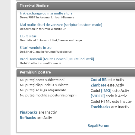
Thread-uri Similare
link exchange cu mai multe situri
De rev9887 în forumul Link-uri/Bannere
Mai multe situri de vanzare [scripturi custom made]
De SeerKan în forumul Website-uri
L.E- 3 situri
De cristi-net în forumul Link/banner exchange
Situri vandute in .ro
De Mihai Gianu în forumul Website-uri
Vand Domenii [Multe Domenii, Multe industrii]
De IeD3vil în forumul Domenii
Permisiuni postare
Nu puteţi
posta subiecte noi.
Codul BB
este
Activ
Nu puteţi
răspunde la subiecte
Zâmbete
este
Activ
Nu puteţi
adăuga ataşamente
Codul
[IMG]
este
Activ
Nu puteţi
modifica posturile proprii
[VIDEO]
code is
Activ
Codul HTML este
Inactiv
Trackbacks
are
Inactiv
Pingbacks
are
Inactiv
Refbacks
are
Activ
Reguli Forum