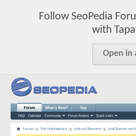
Follow SeoPedia For
with Tapa
Open in
Forum
What's New?
Spy
FAQ
Calendar
Community
Forum Actions
Quick Links
Forum
The Marketplace
Link-uri/Bannere
Link/banner exc