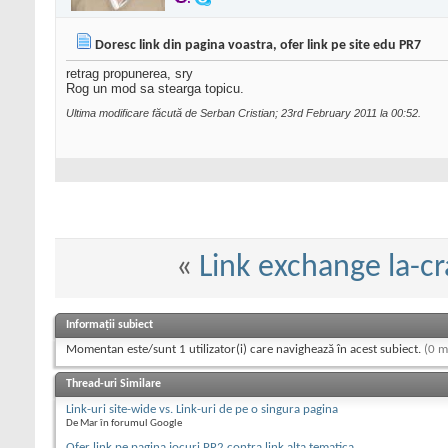
Doresc link din pagina voastra, ofer link pe site edu PR7
retrag propunerea, sry
Rog un mod sa stearga topicu.
Ultima modificare făcută de Serban Cristian; 23rd February 2011 la
00:52
.
«
Link exchange la-cr
Informații subiect
Momentan este/sunt 1 utilizator(i) care navighează în acest subiect.
(0 m
Thread-uri Similare
Link-uri site-wide vs. Link-uri de pe o singura pagina
De Mar în forumul Google
Ofer link pe pagina jocuri PR2 contra link alta tematica