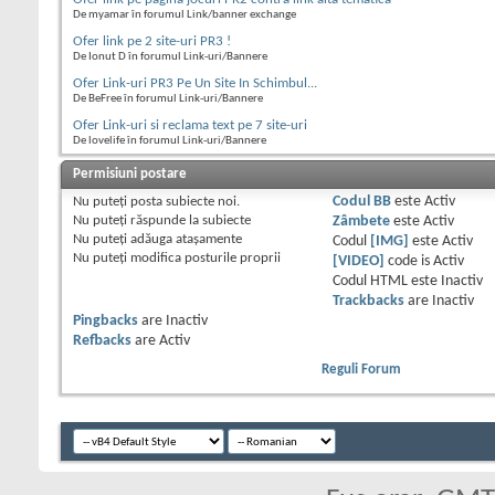
De myamar în forumul Link/banner exchange
Ofer link pe 2 site-uri PR3 !
De Ionut D în forumul Link-uri/Bannere
Ofer Link-uri PR3 Pe Un Site In Schimbul...
De BeFree în forumul Link-uri/Bannere
Ofer Link-uri si reclama text pe 7 site-uri
De lovelife în forumul Link-uri/Bannere
Permisiuni postare
Nu puteţi
posta subiecte noi.
Codul BB
este
Activ
Nu puteţi
răspunde la subiecte
Zâmbete
este
Activ
Nu puteţi
adăuga ataşamente
Codul
[IMG]
este
Activ
Nu puteţi
modifica posturile proprii
[VIDEO]
code is
Activ
Codul HTML este
Inactiv
Trackbacks
are
Inactiv
Pingbacks
are
Inactiv
Refbacks
are
Activ
Reguli Forum