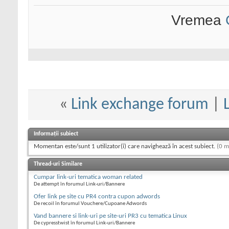
Vremea
«
Link exchange forum
|
Informații subiect
Momentan este/sunt 1 utilizator(i) care navighează în acest subiect.
(0 m
Thread-uri Similare
Cumpar link-uri tematica woman related
De attempt în forumul Link-uri/Bannere
Ofer link pe site cu PR4 contra cupon adwords
De recoil în forumul Vouchere/Cupoane Adwords
Vand bannere si link-uri pe site-uri PR3 cu tematica Linux
De cypresstwist în forumul Link-uri/Bannere