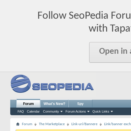
Follow SeoPedia For
with Tapa
Open in
Forum
What's New?
Spy
FAQ
Calendar
Community
Forum Actions
Quick Links
Forum
The Marketplace
Link-uri/Bannere
Link/banner exc