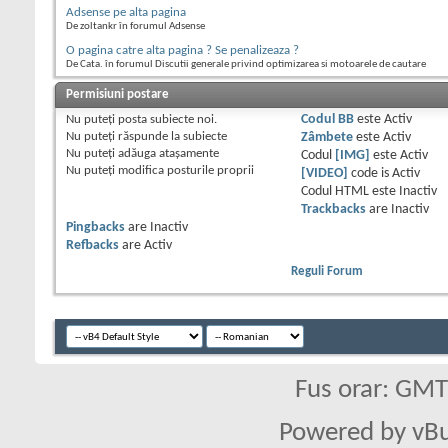
Adsense pe alta pagina
De zoltankr în forumul Adsense
O pagina catre alta pagina ? Se penalizeaza ?
De Cata. în forumul Discutii generale privind optimizarea si motoarele de cautare
Permisiuni postare
Nu puteţi
posta subiecte noi.
Codul BB
este
Activ
Nu puteţi
răspunde la subiecte
Zâmbete
este
Activ
Nu puteţi
adăuga ataşamente
Codul
[IMG]
este
Activ
Nu puteţi
modifica posturile proprii
[VIDEO]
code is
Activ
Codul HTML este
Inactiv
Trackbacks
are
Inactiv
Pingbacks
are
Inactiv
Refbacks
are
Activ
Reguli Forum
Fus orar: GM
Powered by vBu