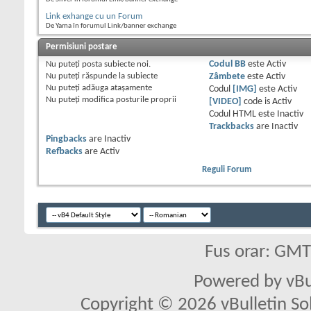
Link exhange cu un Forum
De Yama în forumul Link/banner exchange
Permisiuni postare
Nu puteţi
posta subiecte noi.
Codul BB
este
Activ
Nu puteţi
răspunde la subiecte
Zâmbete
este
Activ
Nu puteţi
adăuga ataşamente
Codul
[IMG]
este
Activ
Nu puteţi
modifica posturile proprii
[VIDEO]
code is
Activ
Codul HTML este
Inactiv
Trackbacks
are
Inactiv
Pingbacks
are
Inactiv
Refbacks
are
Activ
Reguli Forum
Fus orar: GM
Powered by vBu
Copyright © 2026 vBulletin Solu