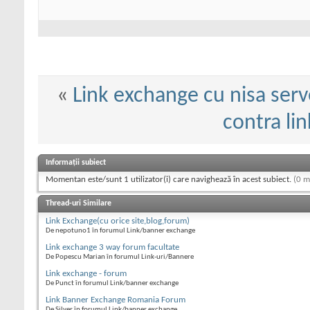
«
Link exchange cu nisa ser
contra lin
Informații subiect
Momentan este/sunt 1 utilizator(i) care navighează în acest subiect.
(0 m
Thread-uri Similare
Link Exchange(cu orice site,blog,forum)
De nepotuno1 în forumul Link/banner exchange
Link exchange 3 way forum facultate
De Popescu Marian în forumul Link-uri/Bannere
Link exchange - forum
De Punct în forumul Link/banner exchange
Link Banner Exchange Romania Forum
De Silver în forumul Link/banner exchange