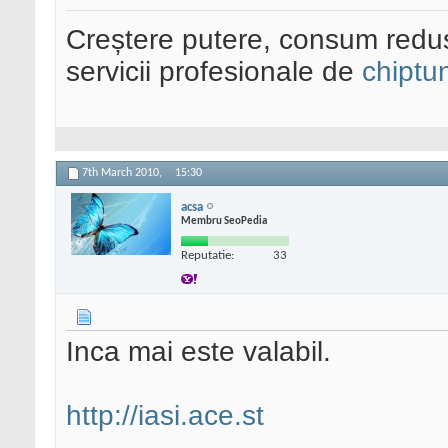
Creștere putere, consum redus
servicii profesionale de
chiptu
7th March 2010,
15:30
acsa
Membru SeoPedia
Reputatie:
33
Inca mai este valabil.
http://iasi.ace.st