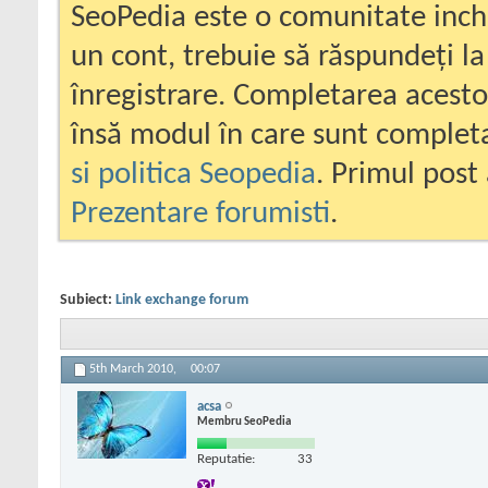
SeoPedia este o comunitate inc
un cont, trebuie să răspundeți la
înregistrare. Completarea acesto
însă modul în care sunt completa
si politica Seopedia
. Primul post 
Prezentare forumisti
.
Subiect:
Link exchange forum
5th March 2010,
00:07
acsa
Membru SeoPedia
Reputatie:
33