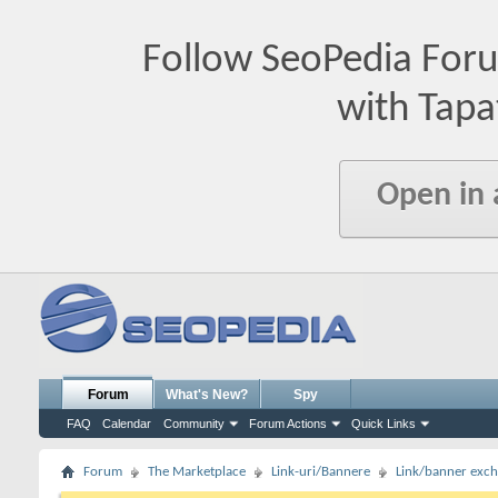
Follow SeoPedia For
with Tapa
Open in
Forum
What's New?
Spy
FAQ
Calendar
Community
Forum Actions
Quick Links
Forum
The Marketplace
Link-uri/Bannere
Link/banner exc