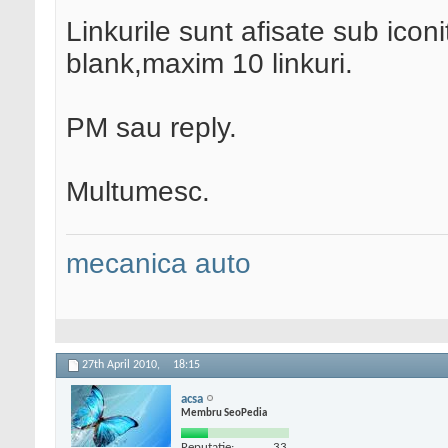
Linkurile sunt afisate sub icon
blank,maxim 10 linkuri.
PM sau reply.
Multumesc.
mecanica auto
27th April 2010,
18:15
acsa
Membru SeoPedia
Reputatie:
33