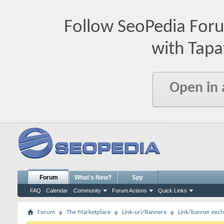
Follow SeoPedia For
with Tapa
Open in
Forum
What's New?
Spy
FAQ
Calendar
Community
Forum Actions
Quick Links
Forum
The Marketplace
Link-uri/Bannere
Link/banner exc