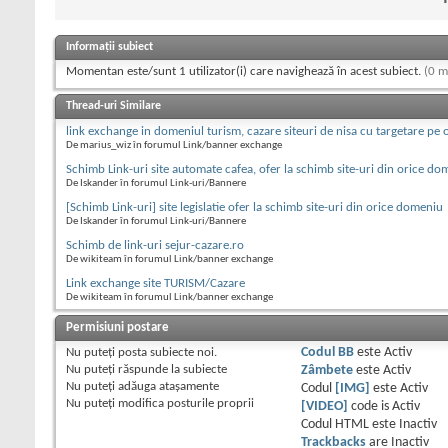
Informații subiect
Momentan este/sunt 1 utilizator(i) care navighează în acest subiect.
(0 m
Thread-uri Similare
link exchange in domeniul turism, cazare siteuri de nisa cu targetare pe 
De marius_wiz în forumul Link/banner exchange
Schimb Link-uri site automate cafea, ofer la schimb site-uri din orice do
De Iskander în forumul Link-uri/Bannere
[Schimb Link-uri] site legislatie ofer la schimb site-uri din orice domeniu
De Iskander în forumul Link-uri/Bannere
Schimb de link-uri sejur-cazare.ro
De wikiteam în forumul Link/banner exchange
Link exchange site TURISM/Cazare
De wikiteam în forumul Link/banner exchange
Permisiuni postare
Nu puteţi
posta subiecte noi.
Codul BB
este
Activ
Nu puteţi
răspunde la subiecte
Zâmbete
este
Activ
Nu puteţi
adăuga ataşamente
Codul
[IMG]
este
Activ
Nu puteţi
modifica posturile proprii
[VIDEO]
code is
Activ
Codul HTML este
Inactiv
Trackbacks
are
Inactiv