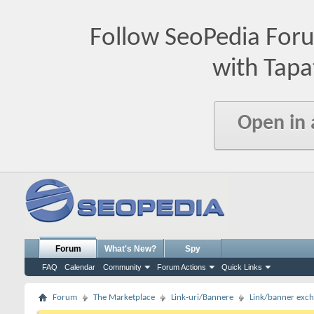
Follow SeoPedia For
with Tapa
Open in
Forum
What's New?
Spy
FAQ
Calendar
Community
Forum Actions
Quick Links
Forum
The Marketplace
Link-uri/Bannere
Link/banner exc