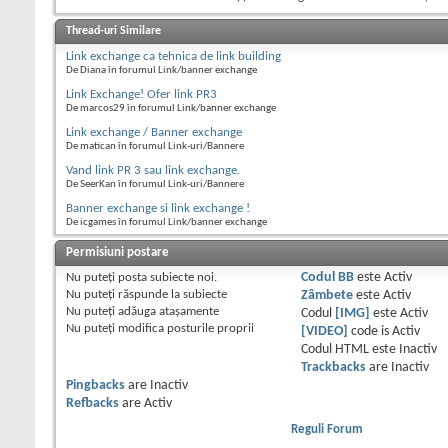
Thread-uri Similare
Link exchange ca tehnica de link building
De Diana în forumul Link/banner exchange
Link Exchange! Ofer link PR3
De marcos29 în forumul Link/banner exchange
Link exchange / Banner exchange
De matican în forumul Link-uri/Bannere
Vand link PR 3 sau link exchange.
De SeerKan în forumul Link-uri/Bannere
Banner exchange si link exchange !
De icgames în forumul Link/banner exchange
Permisiuni postare
Nu puteţi
posta subiecte noi.
Codul BB
este
Activ
Nu puteţi
răspunde la subiecte
Zâmbete
este
Activ
Nu puteţi
adăuga ataşamente
Codul
[IMG]
este
Activ
Nu puteţi
modifica posturile proprii
[VIDEO]
code is
Activ
Codul HTML este
Inactiv
Trackbacks
are
Inactiv
Pingbacks
are
Inactiv
Refbacks
are
Activ
Reguli Forum