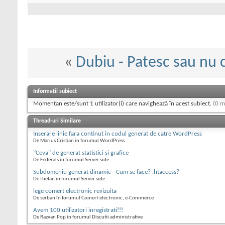
«
Dubiu - Patesc sau nu 
Informații subiect
Momentan este/sunt 1 utilizator(i) care navighează în acest subiect.
(0 m
Thread-uri Similare
Inserare linie fara continut in codul generat de catre WordPress
De Marius Cristian în forumul WordPress
"Ceva" de generat statistici si grafice
De Federals în forumul Server side
Subdomeniu generat dinamic - Cum se face? .htaccess?
De thefan în forumul Server side
lege comert electronic revizuita
De serban în forumul Comert electronic, e-Commerce
Avem 100 utilizatori inregistrati!!!
De Razvan Pop în forumul Discutii administrative