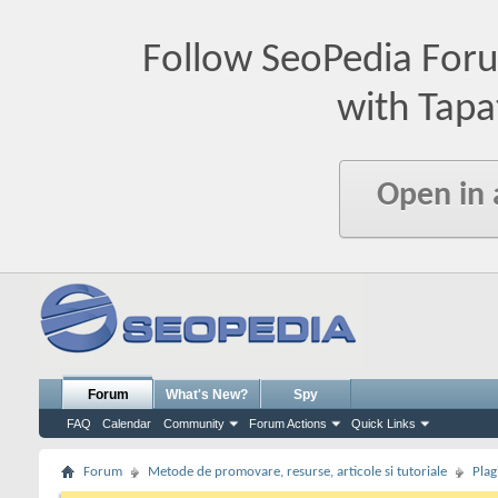
Follow SeoPedia For
with Tapa
Open in
Forum
What's New?
Spy
FAQ
Calendar
Community
Forum Actions
Quick Links
Forum
Metode de promovare, resurse, articole si tutoriale
Plag