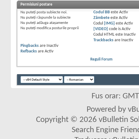
Permisiuni postare
Nu puteţi
posta subiecte noi.
Codul BB
este
Activ
Nu puteţi
răspunde la subiecte
Zâmbete
este
Activ
Nu puteţi
adăuga ataşamente
Codul
[IMG]
este
Activ
Nu puteţi
modifica posturile proprii
[VIDEO]
code is
Activ
Codul HTML este
Inactiv
Trackbacks
are
Inactiv
Pingbacks
are
Inactiv
Refbacks
are
Activ
Reguli Forum
Fus orar: GM
Powered by vBu
Copyright © 2026 vBulletin Solu
Search Engine Frien