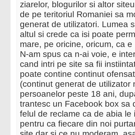
ziarelor, blogurilor si altor si
de pe teritoriul Romaniei sa m
generat de utilizatori. Lume
altul si crede ca isi poate perm
mare, pe oricine, oricum, ca e i
N-am spus ca n-ai voie, e inter
cand intri pe site sa fii instiin
poate contine continut ofensa
(continut generat de utilizato
persoanelor peste 18 ani, dupa
trantesc un Facebook box sa d
felul de reclame ca de abia le i
pentru ca fiecare din noi pu
site dar si ce nu moderam, as