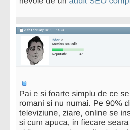
nevoie de un
audit SEO compl
20th February 2013,
14:54
2dor
Membru SeoPedia
Reputatie:
37
Pai e si foarte simplu de ce se 
romani si nu numai. Pe 90% di
televiziune, ziare, online se ins
si cum apuca, in fiecare sear