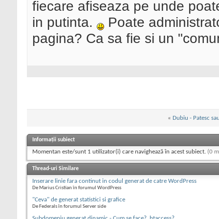
fiecare afiseaza pe unde poate, 
in putinta.
Poate administrato
pagina? Ca sa fie si un "comuni
«
Dubiu - Patesc sa
Informații subiect
Momentan este/sunt 1 utilizator(i) care navighează în acest subiect.
(0 m
Thread-uri Similare
Inserare linie fara continut in codul generat de catre WordPress
De Marius Cristian în forumul WordPress
"Ceva" de generat statistici si grafice
De Federals în forumul Server side
Subdomeniu generat dinamic - Cum se face? .htaccess?