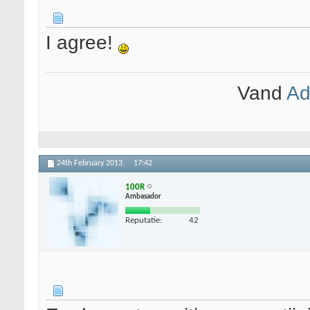
I agree!
Vand
Ad
24th February 2013,
17:42
100R
Ambasador
Reputatie:
42