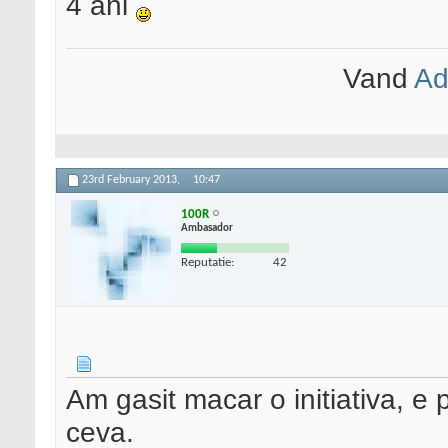
4 ani
Vand
Ad
23rd February 2013,
10:47
100R
Ambasador
Reputatie:
42
Am gasit macar o initiativa, e p
ceva.