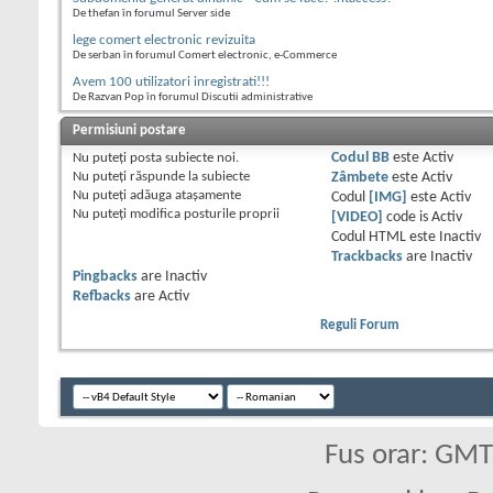
De thefan în forumul Server side
lege comert electronic revizuita
De serban în forumul Comert electronic, e-Commerce
Avem 100 utilizatori inregistrati!!!
De Razvan Pop în forumul Discutii administrative
Permisiuni postare
Nu puteţi
posta subiecte noi.
Codul BB
este
Activ
Nu puteţi
răspunde la subiecte
Zâmbete
este
Activ
Nu puteţi
adăuga ataşamente
Codul
[IMG]
este
Activ
Nu puteţi
modifica posturile proprii
[VIDEO]
code is
Activ
Codul HTML este
Inactiv
Trackbacks
are
Inactiv
Pingbacks
are
Inactiv
Refbacks
are
Activ
Reguli Forum
Fus orar: GM