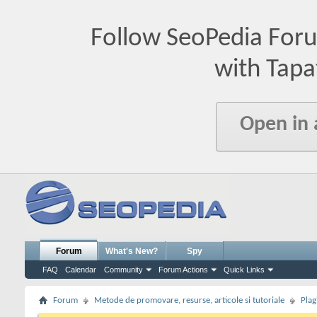
Follow SeoPedia For
with Tapa
Open in
Forum
What's New?
Spy
FAQ
Calendar
Community
Forum Actions
Quick Links
Forum
Metode de promovare, resurse, articole si tutoriale
Plag