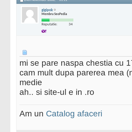
24th November 2008,
01:11
gigipok
Membru SeoPedia
Reputatie:
34
mi se pare naspa chestia cu 1
cam mult dupa parerea mea (ne
medie
ah.. si site-ul e in .ro
Am un
Catalog afaceri