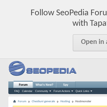
Follow SeoPedia For
with Tapa
Open in
Forum
What's New?
Spy
FAQ
Calendar
Community
Forum Actions
Quick Links
Forum
Chestiuni generale
Hosting
Hostmonster