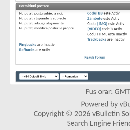
Permisiuni postare
Nu puteţi
posta subiecte noi.
Codul BB
este
Activ
Nu puteţi
răspunde la subiecte
Zâmbete
este
Activ
Nu puteţi
adăuga ataşamente
Codul
[IMG]
este
Activ
Nu puteţi
modifica posturile proprii
[VIDEO]
code is
Activ
Codul HTML este
Inactiv
Trackbacks
are
Inactiv
Pingbacks
are
Inactiv
Refbacks
are
Activ
Reguli Forum
Fus orar: GM
Powered by vBu
Copyright © 2026 vBulletin Solu
Search Engine Frien