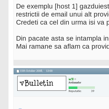
De exemplu [host 1] gazduiest
restrictii de email unui alt prov
Credeti ca cel din urma isi va p
Din pacate asta se intampla in 
Mai ramane sa aflam ca provid
15th October 2008,
13:00
w!ll
Ambasador
Reputatie:
39