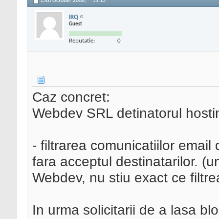
15th October 2008,
15:15
IRQ
Guest
Reputatie:
0
Caz concret:
Webdev SRL detinatorul hostin
- filtrarea comunicatiilor email 
fara acceptul destinatarilor. (u
Webdev, nu stiu exact ce filt
In urma solicitarii de a lasa bl