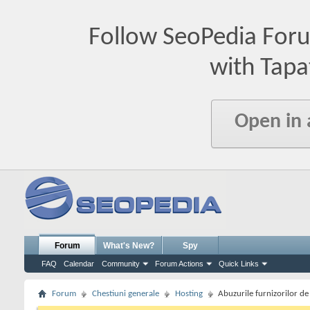
Follow SeoPedia For
with Tapa
Open in
Forum
What's New?
Spy
FAQ
Calendar
Community
Forum Actions
Quick Links
Forum
Chestiuni generale
Hosting
Abuzurile furnizorilor de