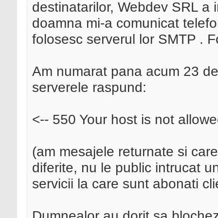
destinatarilor, Webdev SRL a im
doamna mi-a comunicat telefo
folosesc serverul lor SMTP . F
Am numarat pana acum 23 de d
serverele raspund:
<-- 550 Your host is not allowe
(am mesajele returnate si car
diferite, nu le public intrucat
servicii la care sunt abonati c
Dumnealor au dorit sa blochez