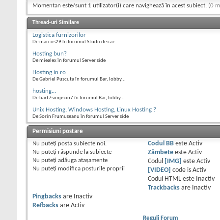
Momentan este/sunt 1 utilizator(i) care navighează în acest subiect.
(0 m
Thread-uri Similare
Logistica furnizorilor
De marcos29 în forumul Studii de caz
Hosting bun?
De miealex în forumul Server side
Hosting in ro
De Gabriel Puscuta în forumul Bar, lobby...
hosting...
De bart7simpson7 în forumul Bar, lobby...
Unix Hosting, Windows Hosting, Linux Hosting ?
De Sorin Frumuseanu în forumul Server side
Permisiuni postare
Nu puteţi
posta subiecte noi.
Codul BB
este
Activ
Nu puteţi
răspunde la subiecte
Zâmbete
este
Activ
Nu puteţi
adăuga ataşamente
Codul
[IMG]
este
Activ
Nu puteţi
modifica posturile proprii
[VIDEO]
code is
Activ
Codul HTML este
Inactiv
Trackbacks
are
Inactiv
Pingbacks
are
Inactiv
Refbacks
are
Activ
Reguli Forum