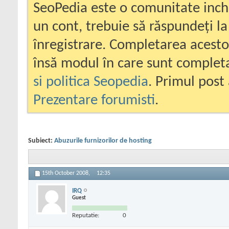
SeoPedia este o comunitate inc
un cont, trebuie să răspundeți la
înregistrare. Completarea acesto
însă modul în care sunt completa
si politica Seopedia
. Primul post 
Prezentare forumisti
.
Subiect:
Abuzurile furnizorilor de hosting
15th October 2008,
12:35
IRQ
Guest
Reputatie:
0