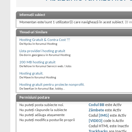
Informații subiect
Momentan este/sunt 1 utilizator(i) care navighează în acest subiect.
(0 m
Thread-uri Similare
Hosting Gratuit & Contra Cost !!!
De Nycku în forumul Hosting
Lista provideri hosting gratuit
De dorin.georgescu în forumul Hosting
200 MB hosting gratuit
De fellow în forumul Servicii web / Jobs
Hosting gratuit.
De Mave în forumul Hosting
Hosting gratuit pentru proiecte nonprofit.
De SeerKan în forumul Bar, lobby...
Permisiuni postare
Nu puteţi
posta subiecte noi.
Codul BB
este
Activ
Nu puteţi
răspunde la subiecte
Zâmbete
este
Activ
Nu puteţi
adăuga ataşamente
Codul
[IMG]
este
Activ
Nu puteţi
modifica posturile proprii
[VIDEO]
code is
Activ
Codul HTML este
Inactiv
Trackbacks
are
Inactiv