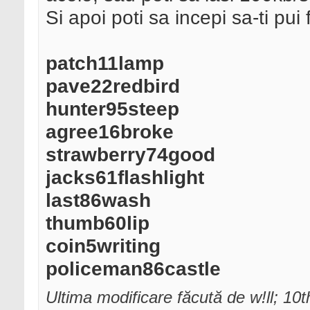
Si apoi poti sa incepi sa-ti pui 
patch11lamp
pave22redbird
hunter95steep
agree16broke
strawberry74good
jacks61flashlight
last86wash
thumb60lip
coin5writing
policeman86castle
Ultima modificare făcută de w!ll; 10t