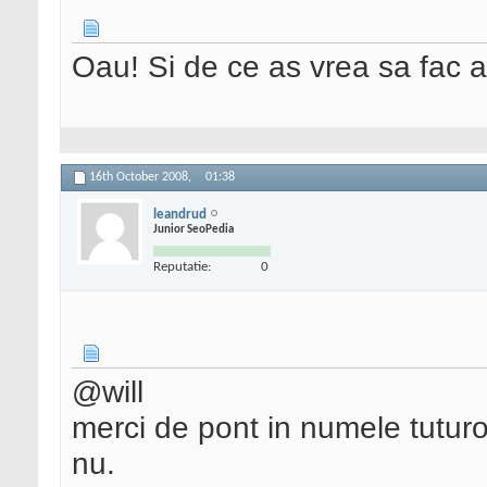
Oau! Si de ce as vrea sa fac 
16th October 2008,
01:38
leandrud
Junior SeoPedia
Reputatie:
0
@will
merci de pont in numele tuturor
nu.