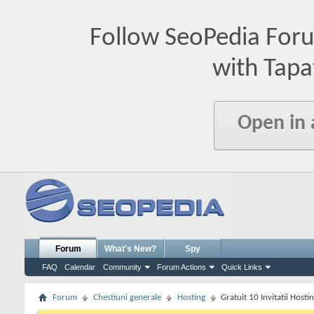
Follow SeoPedia For
with Tapa
Open in
Forum
What's New?
Spy
FAQ
Calendar
Community
Forum Actions
Quick Links
Forum
Chestiuni generale
Hosting
Gratuit 10 Invitatii Hosti