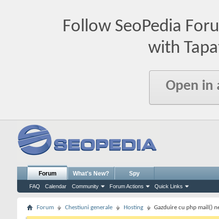
Follow SeoPedia For
with Tapa
Open in
Forum
What's New?
Spy
FAQ
Calendar
Community
Forum Actions
Quick Links
Forum
Chestiuni generale
Hosting
Gazduire cu php mail() ne