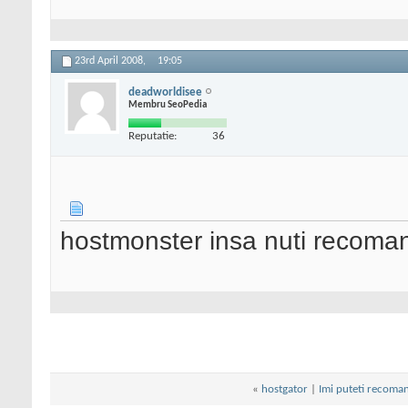
23rd April 2008,
19:05
deadworldisee
Membru SeoPedia
Reputatie:
36
hostmonster insa nuti recoman
«
hostgator
|
Imi puteti recoman