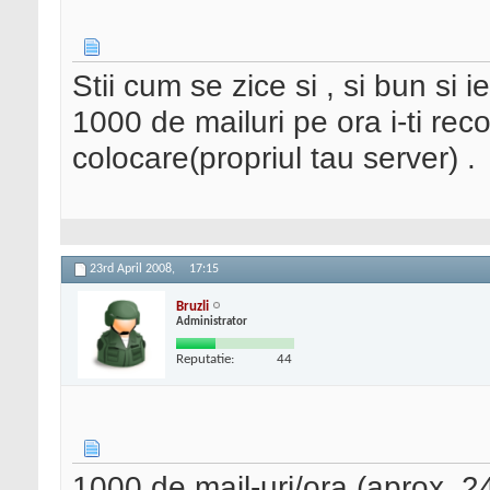
Stii cum se zice si , si bun si 
1000 de mailuri pe ora i-ti re
colocare(propriul tau server) .
23rd April 2008,
17:15
Bruzli
Administrator
Reputatie:
44
1000 de mail-uri/ora (aprox. 24