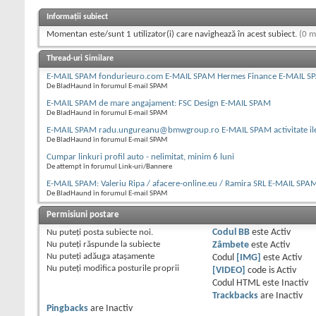
Informații subiect
Momentan este/sunt 1 utilizator(i) care navighează în acest subiect.
(0 m
Thread-uri Similare
E-MAIL SPAM fondurieuro.com E-MAIL SPAM Hermes Finance E-MAIL S
De BladHaund în forumul E-mail SPAM
E-MAIL SPAM de mare angajament: FSC Design E-MAIL SPAM
De BladHaund în forumul E-mail SPAM
E-MAIL SPAM radu.ungureanu@bmwgroup.ro E-MAIL SPAM activitate il
De BladHaund în forumul E-mail SPAM
Cumpar linkuri profil auto - nelimitat, minim 6 luni
De attempt în forumul Link-uri/Bannere
E-MAIL SPAM: Valeriu Ripa / afacere-online.eu / Ramira SRL E-MAIL SPA
De BladHaund în forumul E-mail SPAM
Permisiuni postare
Nu puteţi
posta subiecte noi.
Codul BB
este
Activ
Nu puteţi
răspunde la subiecte
Zâmbete
este
Activ
Nu puteţi
adăuga ataşamente
Codul
[IMG]
este
Activ
Nu puteţi
modifica posturile proprii
[VIDEO]
code is
Activ
Codul HTML este
Inactiv
Trackbacks
are
Inactiv
Pingbacks
are
Inactiv