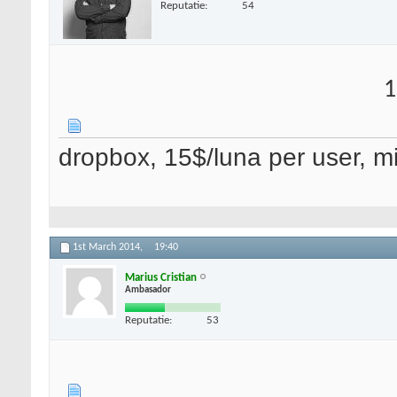
Reputatie:
54
1
dropbox, 15$/luna per user, min
1st March 2014,
19:40
Marius Cristian
Ambasador
Reputatie:
53