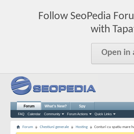
Follow SeoPedia For
with Tapa
Open in
Forum
What's New?
Spy
FAQ
Calendar
Community
Forum Actions
Quick Links
Forum
Chestiuni generale
Hosting
Conturi cu spatiu mare hd