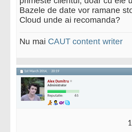
primeste clientul, doar cu ele
Bazele de date vor ramane sto
Cloud unde ai recomanda?
Nu mai
CAUT content writer
1st March 2014,
20:19
Alex Dumitru
Administrator
Reputatie:
65
1