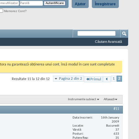
Ajutor
Înregistrare
Memorez Cont?
Căutare Avansată
cestora nu garantează obținerea unui cont, însă modul în care sunt completate
Pagina 2 din 2
1
2
Rezultate 11 la 12 din 12
Primul
Instrumente subiect
Afișează
#11
Data înscrierii
16th January
2009
Locaţie
Bucuresti
Vârstă
37
Posturi
633
Putere Rep
35