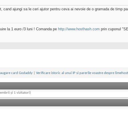
, cand ajungi sa le ceri ajutor pentru ceva ai nevoie de o gramada de timp p
uire la 1 euro /3 luni ! Comanda pe
http://www.hosthash.com
prin cuponul "
augare card Godaddy
|
Verificare istoric al unui IP si parerile voastre despre limehos
embrii și 1 vizitatori)