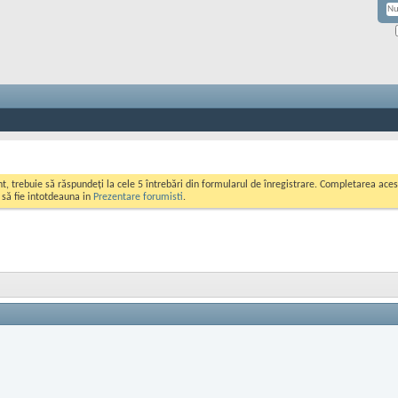
ont, trebuie să răspundeți la cele 5 întrebări din formularul de înregistrare. Completarea a
i să fie intotdeauna in
Prezentare forumisti
.