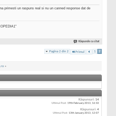
ana primesti un raspuns real si nu un canned response dat de
SEOPEDIA1"
Răspunde cu citat
Pagina 2 din 2
1
2
Primul
t.ro
»
Răspunsuri:
14
Ultimul Post:
19th February 2013,
16:50
Răspunsuri:
4
Ultimul Post:
13th January 2013,
12:07