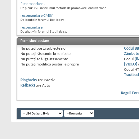
Recomandare .
De piciu1993 în forumul Metode de promovare, Analiza trafic.
recomandare CMS?
De leonte în forumul Bar, lobby...
recomandare
De sskatiy în forumul Studii de caz
Permisiuni postare
Nu puteţi
posta subiecte noi.
Codul B
Nu puteţi
răspunde la subiecte
Zâmbet
Nu puteţi
adăuga ataşamente
Codul
[I
Nu puteţi
modifica posturile proprii
[VIDEO]
Codul H
Trackbac
Pingbacks
are
Inactiv
Refbacks
are
Activ
Reguli Fo