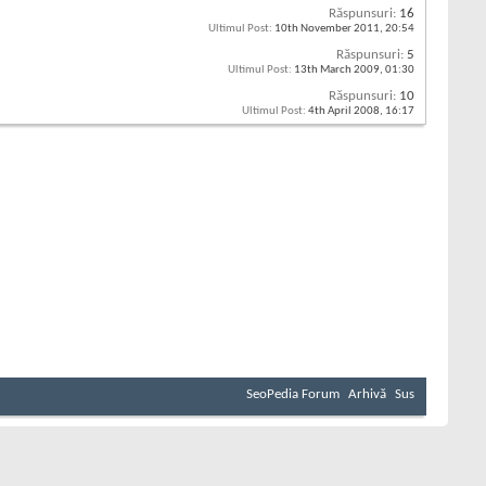
Răspunsuri:
16
Ultimul Post:
10th November 2011,
20:54
Răspunsuri:
5
Ultimul Post:
13th March 2009,
01:30
Răspunsuri:
10
Ultimul Post:
4th April 2008,
16:17
SeoPedia Forum
Arhivă
Sus