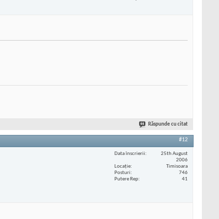
Răspunde cu citat
#12
Data înscrierii
25th August
2006
Locaţie
Timisoara
Posturi
746
Putere Rep
41