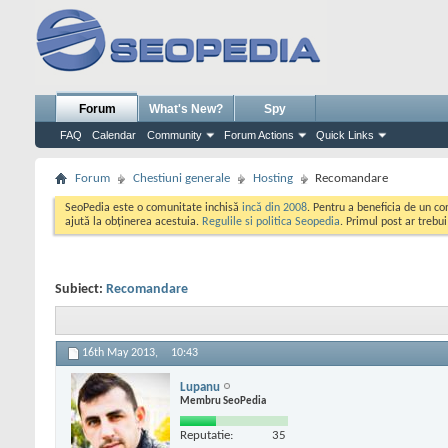
Forum
What's New?
Spy
FAQ
Calendar
Community
Forum Actions
Quick Links
Forum
Chestiuni generale
Hosting
Recomandare
SeoPedia este o comunitate inchisă
incă din 2008
. Pentru a beneficia de un c
ajută la obținerea acestuia.
Regulile si politica Seopedia
. Primul post ar trebu
Subiect:
Recomandare
16th May 2013,
10:43
Lupanu
Membru SeoPedia
Reputatie:
35