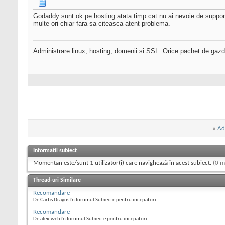
Godaddy sunt ok pe hosting atata timp cat nu ai nevoie de support
multe ori chiar fara sa citeasca atent problema.
Administrare linux, hosting, domenii si SSL. Orice pachet de gazd
«
Ad
Informații subiect
Momentan este/sunt 1 utilizator(i) care navighează în acest subiect.
(0 m
Thread-uri Similare
Recomandare
De Cartis Dragos în forumul Subiecte pentru incepatori
Recomandare
De alex.web în forumul Subiecte pentru incepatori