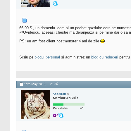
66.99 $ , un domeniu .com si un pachet gazduire care se numest
@Ovidescu, aceeasi chestie ma deranjeaza si pe mine dar o sa m
PS: eu am fost client hostmonster 4 ani de zile
Scriu pe
blogul personal
si administrez un
blog cu reduceri
pentru 
16th May 2013,
21:36
SeerKan
Membru SeoPedia
Reputatie:
41