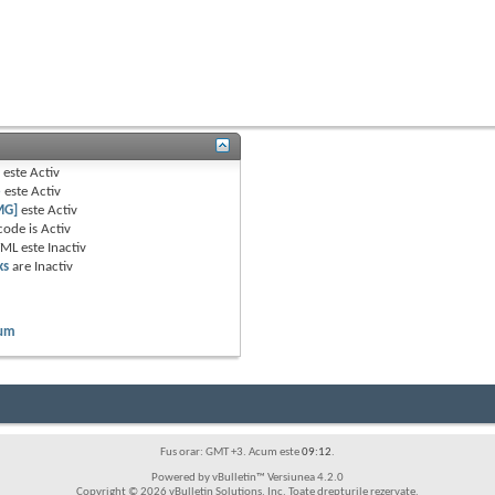
B
este
Activ
e
este
Activ
MG]
este
Activ
code is
Activ
TML este
Inactiv
ks
are
Inactiv
rum
Fus orar: GMT +3. Acum este
09:12
.
Powered by vBulletin™ Versiunea 4.2.0
Copyright © 2026 vBulletin Solutions, Inc. Toate drepturile rezervate.