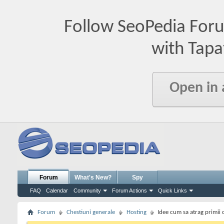
Follow SeoPedia For
with Tapa
Open in
Forum
What's New?
Spy
FAQ
Calendar
Community
Forum Actions
Quick Links
Forum
Chestiuni generale
Hosting
Idee cum sa atrag primii c