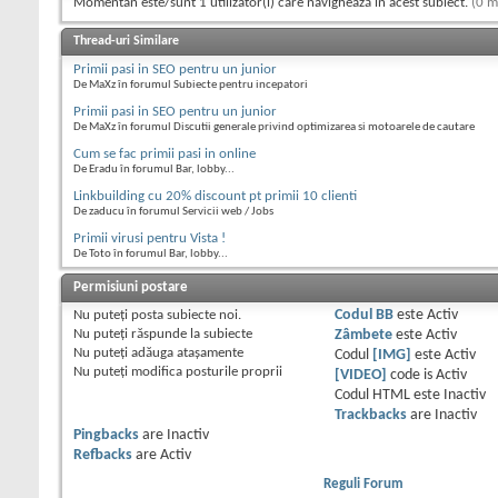
Momentan este/sunt 1 utilizator(i) care navighează în acest subiect.
(0 m
Thread-uri Similare
Primii pasi in SEO pentru un junior
De MaXz în forumul Subiecte pentru incepatori
Primii pasi in SEO pentru un junior
De MaXz în forumul Discutii generale privind optimizarea si motoarele de cautare
Cum se fac primii pasi in online
De Eradu în forumul Bar, lobby...
Linkbuilding cu 20% discount pt primii 10 clienti
De zaducu în forumul Servicii web / Jobs
Primii virusi pentru Vista !
De Toto în forumul Bar, lobby...
Permisiuni postare
Nu puteţi
posta subiecte noi.
Codul BB
este
Activ
Nu puteţi
răspunde la subiecte
Zâmbete
este
Activ
Nu puteţi
adăuga ataşamente
Codul
[IMG]
este
Activ
Nu puteţi
modifica posturile proprii
[VIDEO]
code is
Activ
Codul HTML este
Inactiv
Trackbacks
are
Inactiv
Pingbacks
are
Inactiv
Refbacks
are
Activ
Reguli Forum