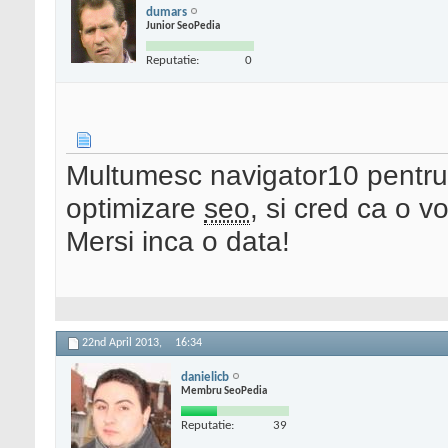
dumars
Junior SeoPedia
Reputatie:
0
Multumesc navigator10 pentru 
optimizare
seo
, si cred ca o v
Mersi inca o data!
22nd April 2013,
16:34
danielicb
Membru SeoPedia
Reputatie:
39