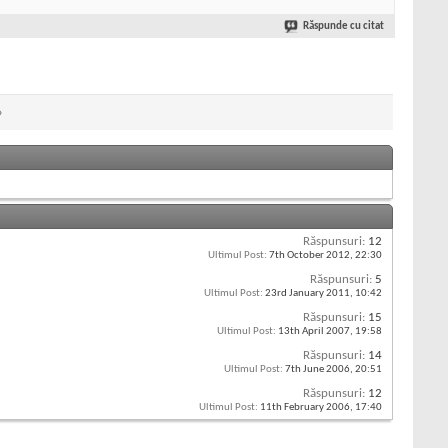
Răspunde cu citat
»
Răspunsuri:
12
Ultimul Post:
7th October 2012,
22:30
Răspunsuri:
5
Ultimul Post:
23rd January 2011,
10:42
Răspunsuri:
15
Ultimul Post:
13th April 2007,
19:58
Răspunsuri:
14
Ultimul Post:
7th June 2006,
20:51
Răspunsuri:
12
Ultimul Post:
11th February 2006,
17:40