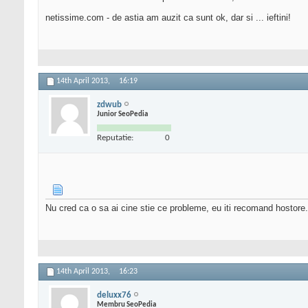
netissime.com - de astia am auzit ca sunt ok, dar si ... ieftini!
14th April 2013,
16:19
zdwub
Junior SeoPedia
Reputatie:
0
Nu cred ca o sa ai cine stie ce probleme, eu iti recomand hostore.
14th April 2013,
16:23
deluxx76
Membru SeoPedia