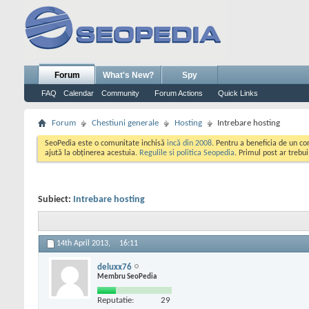
Forum
What's New?
Spy
FAQ
Calendar
Community
Forum Actions
Quick Links
Forum
Chestiuni generale
Hosting
Intrebare hosting
SeoPedia este o comunitate inchisă
incă din 2008
. Pentru a beneficia de un c
ajută la obținerea acestuia.
Regulile si politica Seopedia
. Primul post ar trebu
Subiect:
Intrebare hosting
14th April 2013,
16:11
deluxx76
Membru SeoPedia
Reputatie:
29