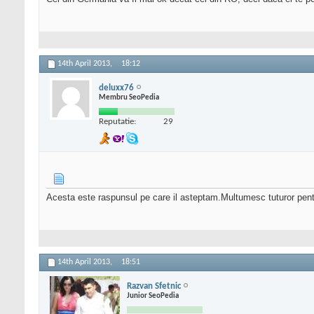
14th April 2013,
18:12
deluxx76
Membru SeoPedia
Reputatie:
29
Acesta este raspunsul pe care il asteptam.Multumesc tuturor pent
14th April 2013,
18:51
Razvan Sfetnic
Junior SeoPedia