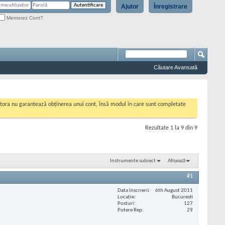
Ajutor
Înregistrare
Memorez Cont?
Căutare Avansată
cestora nu garantează obținerea unui cont, însă modul în care sunt completate
Rezultate 1 la 9 din 9
Instrumente subiect
Afișează
#1
Data înscrierii
6th August 2011
Locaţie
Bucuresti
Posturi
127
Putere Rep
29