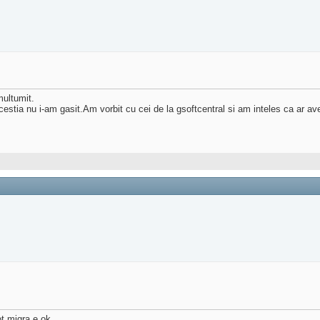
multumit.
estia nu i-am gasit.Am vorbit cu cei de la gsoftcentral si am inteles ca ar a
t migra e ok.