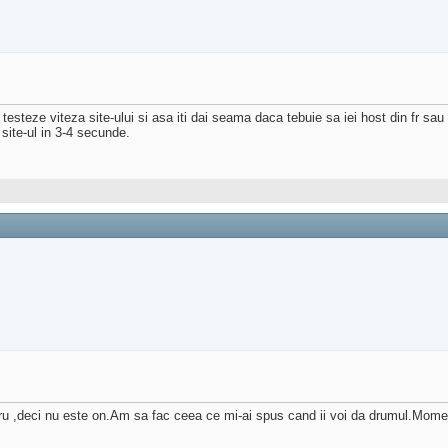
ti testeze viteza site-ului si asa iti dai seama daca tebuie sa iei host din fr sa
site-ul in 3-4 secunde.
ucru ,deci nu este on.Am sa fac ceea ce mi-ai spus cand ii voi da drumul.Mo