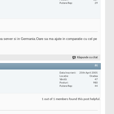
Putere Rep
29
vea server si in Germania.Oare sa ma ajute in comparatie cu cel pe
Răspunde cu citat
#6
Data înscrierii
25th April 2005
Locaţie
Oradea
Vârstă
47
Posturi
980
Putere Rep
44
1 out of 1 members found this post helpful.