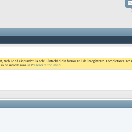
ont, trebuie să răspundeți la cele 5 întrebări din formularul de înregistrare. Completarea a
i să fie intotdeauna in
Prezentare forumisti
.