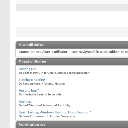
Informații subiect
Momentan este/sunt 1 utilizator(i) care navighează în acest subiect.
(0 m
Thread-uri Similare
Hosting Nou
De Bogdan Patru în forumul Subiecte pentru incepatori
Intrebare hosting
De RandomHero în forumul Hosting
Hosting bun?
De miealex în forumul Server side
hosting...
De bart7simpson7 în forumul Bar, lobby...
Unix Hosting, Windows Hosting, Linux Hosting ?
De Sorin Frumuseanu în forumul Server side
Permisiuni postare