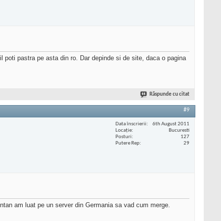
u il poti pastra pe asta din ro. Dar depinde si de site, daca o pagina
Răspunde cu citat
#9
Data înscrierii
6th August 2011
Locaţie
Bucuresti
Posturi
127
Putere Rep
29
mentan am luat pe un server din Germania sa vad cum merge.