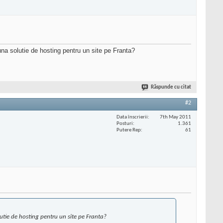
na solutie de hosting pentru un site pe Franta?
Răspunde cu citat
#2
Data înscrierii
7th May 2011
Posturi
1.361
Putere Rep
61
utie de hosting pentru un site pe Franta?