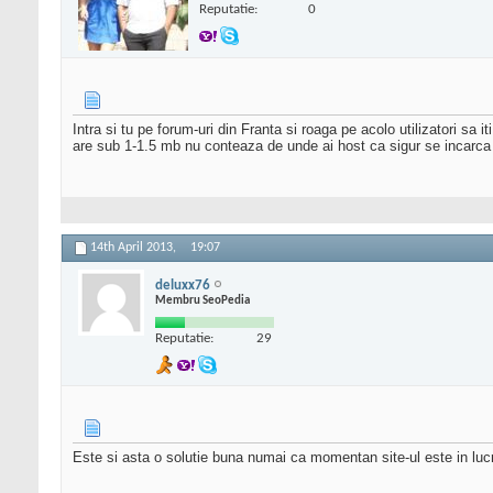
Reputatie:
0
Intra si tu pe forum-uri din Franta si roaga pe acolo utilizatori sa i
are sub 1-1.5 mb nu conteaza de unde ai host ca sigur se incarca 
14th April 2013,
19:07
deluxx76
Membru SeoPedia
Reputatie:
29
Este si asta o solutie buna numai ca momentan site-ul este in l