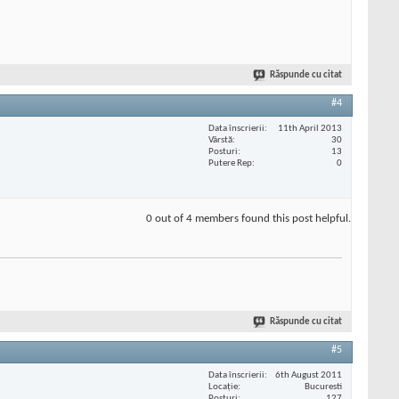
Răspunde cu citat
#4
Data înscrierii
11th April 2013
Vârstă
30
Posturi
13
Putere Rep
0
0 out of 4 members found this post helpful.
Răspunde cu citat
#5
Data înscrierii
6th August 2011
Locaţie
Bucuresti
Posturi
127