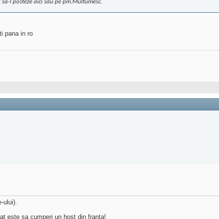
g sa-l posteze aici sau pe pm.Multumesc.
ti pana in ro
-ului).
at este sa cumperi un host din franta!