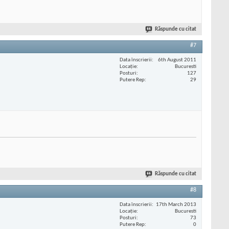
Răspunde cu citat
#7
Data înscrierii
6th August 2011
Locaţie
Bucuresti
Posturi
127
Putere Rep
29
Răspunde cu citat
#8
Data înscrierii
17th March 2013
Locaţie
Bucuresti
Posturi
73
Putere Rep
0