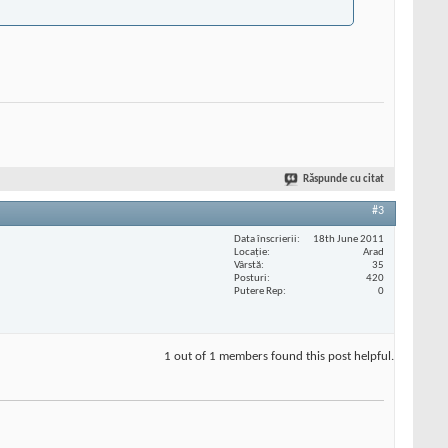
Răspunde cu citat
#3
Data înscrierii
18th June 2011
Locaţie
Arad
Vârstă
35
Posturi
420
Putere Rep
0
1 out of 1 members found this post helpful.