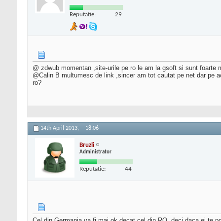
Reputatie:
29
@ zdwub momentan ,site-urile pe ro le am la gsoft si sunt foarte 
@Calin B multumesc de link ,sincer am tot cautat pe net dar pe ac
ro?
14th April 2013,
18:06
Bruzli
Administrator
Reputatie:
44
Cel din Germania va fi mai ok decat cel din RO, deci daca ei te po