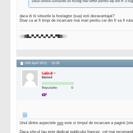
Daca cineva cunoaste un hostig mai ieftin pentru wp din fr ,il ro
daca iti tii siteurile la hostagtor (sua) esti dezavantajat?
Doar ca ar fi timpi de incarcare mai mari pentru cei din fr sa fi ruta
░▒▓█▄▀▄▀▄▀▄▀▄▀▄▀█▓▒░
14th April 2013,
16:18
Calin B
Banned
Reputatie:
0
Unul dintre aspectele
seo
este si timpul de incarcare a paginii (site
Daca site-ul tau este dedicat publicului francez, cel mai recomand