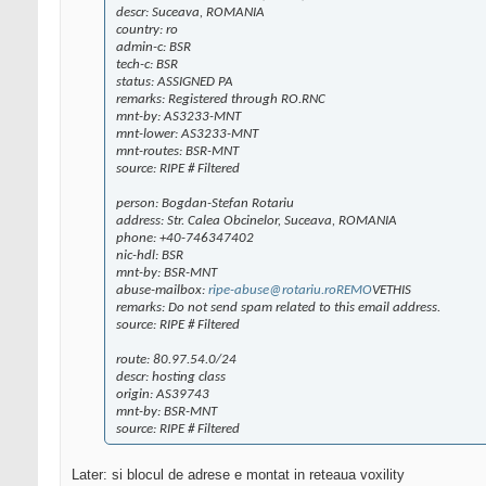
descr: Suceava, ROMANIA
country: ro
admin-c: BSR
tech-c: BSR
status: ASSIGNED PA
remarks: Registered through RO.RNC
mnt-by: AS3233-MNT
mnt-lower: AS3233-MNT
mnt-routes: BSR-MNT
source: RIPE # Filtered
person: Bogdan-Stefan Rotariu
address: Str. Calea Obcinelor, Suceava, ROMANIA
phone: +40-746347402
nic-hdl: BSR
mnt-by: BSR-MNT
abuse-mailbox:
ripe-abuse@rotariu.roREMO
VETHIS
remarks: Do not send spam related to this email address.
source: RIPE # Filtered
route: 80.97.54.0/24
descr: hosting class
origin: AS39743
mnt-by: BSR-MNT
source: RIPE # Filtered
Later: si blocul de adrese e montat in reteaua voxility