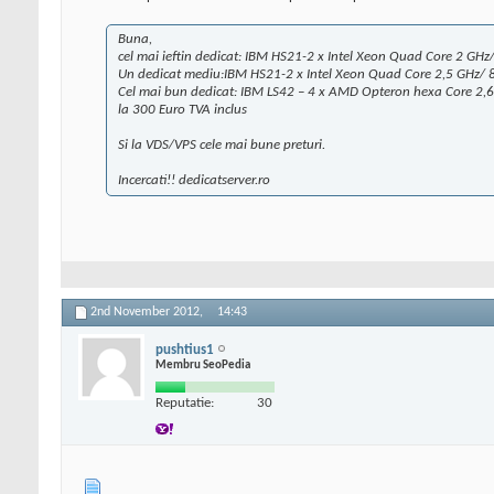
Buna,
cel mai ieftin dedicat: IBM HS21-2 x Intel Xeon Quad Core 2 GHz
Un dedicat mediu:IBM HS21-2 x Intel Xeon Quad Core 2,5 GHz/ 8G
Cel mai bun dedicat: IBM LS42 – 4 x AMD Opteron hexa Core 2,6
la 300 Euro TVA inclus
Si la VDS/VPS cele mai bune preturi.
Incercati!! dedicatserver.ro
2nd November 2012,
14:43
pushtius1
Membru SeoPedia
Reputatie:
30