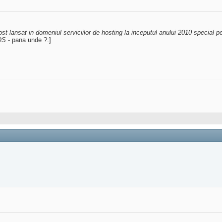
ost lansat in domeniul serviciilor de hosting la inceputul anului 2010 special p
OS
- pana unde ?:]