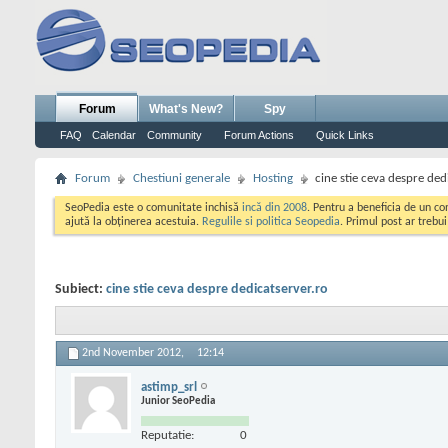
Forum
What's New?
Spy
FAQ
Calendar
Community
Forum Actions
Quick Links
Forum
Chestiuni generale
Hosting
cine stie ceva despre ded
SeoPedia este o comunitate inchisă
incă din 2008
. Pentru a beneficia de un c
ajută la obținerea acestuia.
Regulile si politica Seopedia
. Primul post ar trebu
Subiect:
cine stie ceva despre dedicatserver.ro
2nd November 2012,
12:14
astimp_srl
Junior SeoPedia
Reputatie:
0