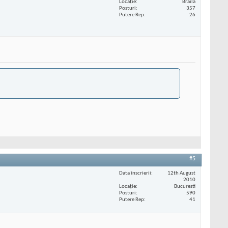
Locaţie
Braila
Posturi
357
Putere Rep
26
#5
Data înscrierii
12th August
2010
Locaţie
Bucuresti
Posturi
590
Putere Rep
41