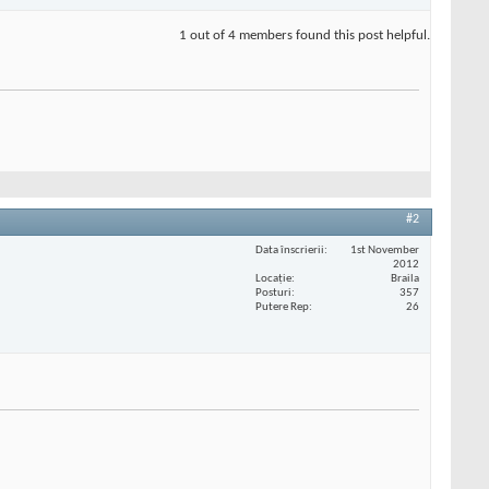
1 out of 4 members found this post helpful.
#2
Data înscrierii
1st November
2012
Locaţie
Braila
Posturi
357
Putere Rep
26