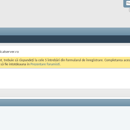
icatserver.ro
ont, trebuie să răspundeți la cele 5 întrebări din formularul de înregistrare. Completarea a
i să fie intotdeauna in
Prezentare forumisti
.