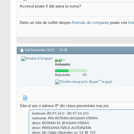
Accesul poate fi dat pana la sursa?
Detin un site de suflet despre
Animale de companie
poate vrei
lin
2nd November 2012,
15:28
gupi
Ambasador
Reputatie:
45
Site-ul are o adresa IP din clasa prezentata mai jos.
inetnum: 80.97.54.0 - 80.97.54.255
netname: PFA-ROTARIU-BOGDAN-STEFAN
descr: ROTARIU M. BOGDAN STEFAN
descr: PERSOANA FIZICA AUTORIZATA
descr: Str. Calea Obcinelor, nr. 13, Bl. T47