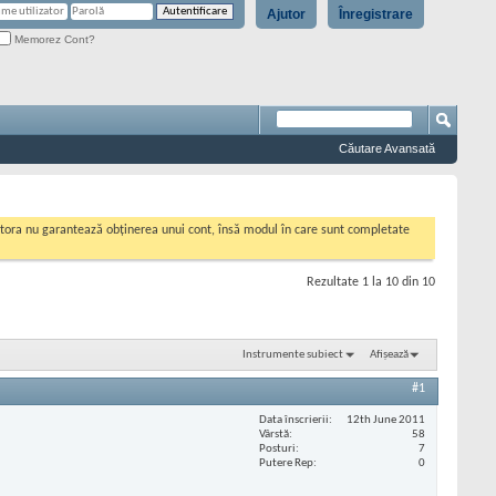
Ajutor
Înregistrare
Memorez Cont?
Căutare Avansată
cestora nu garantează obținerea unui cont, însă modul în care sunt completate
Rezultate 1 la 10 din 10
Instrumente subiect
Afișează
#1
Data înscrierii
12th June 2011
Vârstă
58
Posturi
7
Putere Rep
0