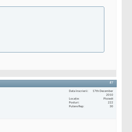
#7
Data înscrierii
17th December
2010
Locaţie
Ploiesti
Posturi
222
Putere Rep
30