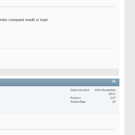
entru companii medii si mari.
#6
Data înscrierii
16th November
2011
Posturi
147
Putere Rep
29