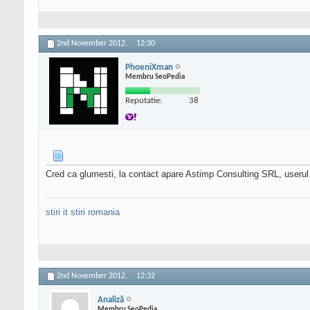
2nd November 2012,
12:30
PhoeniXman
Membru SeoPedia
Reputatie:
38
Cred ca glumesti, la contact apare Astimp Consulting SRL, userul tau
stiri it
stiri romania
2nd November 2012,
12:32
Analiză
Membru SeoPedia