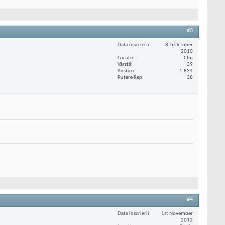
#3
Data înscrierii
8th October
2010
Locaţie
Cluj
Vârstă
39
Posturi
1.834
Putere Rep
38
#4
Data înscrierii
1st November
2012