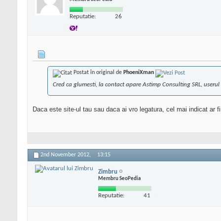
Reputatie:
26
Postat în original de
PhoeniXman
Cred ca glumesti, la contact apare Astimp Consulting SRL, userul tau
Daca este site-ul tau sau daca ai vro legatura, cel mai indicat ar f
2nd November 2012,
13:15
Zimbru
Membru SeoPedia
Reputatie:
41