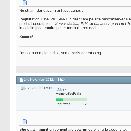
Nu stiam, dar daca m-ai facut curios ..
Registration Date: 2011-04-11 : descriere pe site
dedicatserver a f
product description :
Server dedicat IBM cu full acces pana in BI
imaginile jpeg trantite peste meniuri - not cool.
Succes!
I'm not a complete idiot, some parts are missing...
2nd November 2012,
13:24
I.Alex
Membru SeoPedia
Reputatie:
29
Stiu ca am primit un comentariu spamm cu privire la acest site.