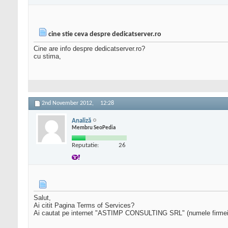
cine stie ceva despre dedicatserver.ro
Cine are info despre dedicatserver.ro?
cu stima,
2nd November 2012,
12:28
Analiză
Membru SeoPedia
Reputatie:
26
Salut,
Ai citit Pagina Terms of Services?
Ai cautat pe internet "ASTIMP CONSULTING SRL" (numele firmei