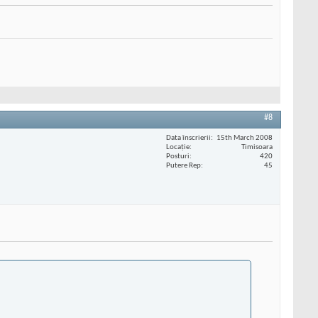
#8
Data înscrierii
15th March 2008
Locaţie
Timisoara
Posturi
420
Putere Rep
45