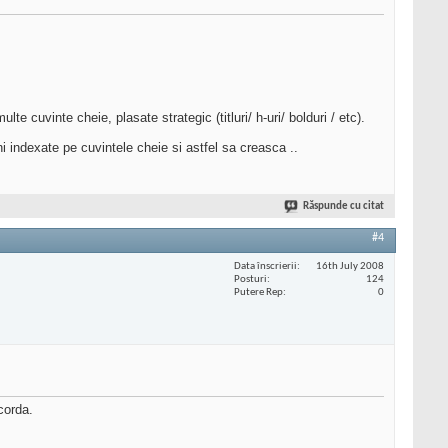
te cuvinte cheie, plasate strategic (titluri/ h-uri/ bolduri / etc).
 indexate pe cuvintele cheie si astfel sa creasca ..
Răspunde cu citat
#4
Data înscrierii
16th July 2008
Posturi
124
Putere Rep
0
corda.