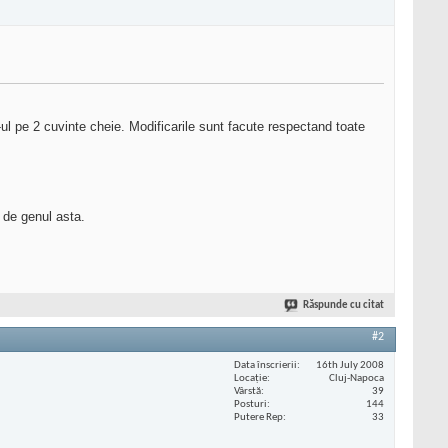
-ul pe 2 cuvinte cheie. Modificarile sunt facute respectand toate
 de genul asta.
Răspunde cu citat
#2
Data înscrierii
16th July 2008
Locaţie
Cluj-Napoca
Vârstă
39
Posturi
144
Putere Rep
33