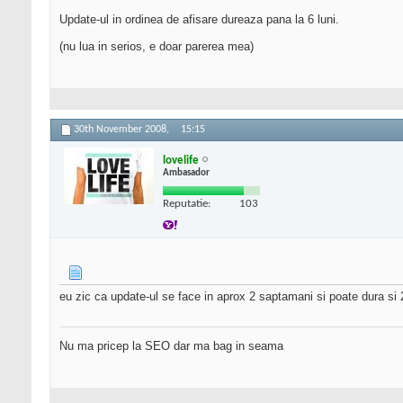
Update-ul in ordinea de afisare dureaza pana la 6 luni.
(nu lua in serios, e doar parerea mea)
30th November 2008,
15:15
lovelife
Ambasador
Reputatie:
103
eu zic ca update-ul se face in aprox 2 saptamani si poate dura si 2-3
Nu ma pricep la SEO dar ma bag in seama