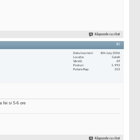
Răspunde cu citat
#5
Data înscrierii
8th July 2006
Locaţie
Galati
Vârstă
49
Posturi
5.993
Putere Rep
103
 fei si 5-6 ore
Răspunde cu citat