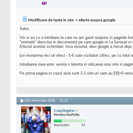
Modificare de texte in site -> efecte asupra google
Salut,
Vin si eu cu o intrebare la care nu am gasit raspuns in paginile fo
"normele" descrise in documentul pe care google ni l-a furnizat si
Efectul acestei schimbari: inca niciunul, desi google a trecut deja 
(ce inseamna nici un efect - 5-6 sute vizitatori zilnici, pe cu totul 
Intrebarea mea este: exista o latenta in ridicarea unui site in pag
Pe prima pagina in cazul asta sunt 2-3 site-uri care au
PR
>0 rest
26th November 2008,
11:21
CrazyDogster
Membru SeoPedia
Reputatie:
33