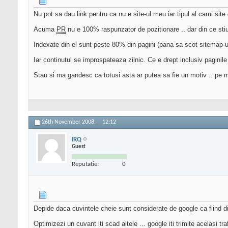
Nu pot sa dau link pentru ca nu e site-ul meu iar tipul al carui site
Acuma
PR
nu e 100% raspunzator de pozitionare .. dar din ce sti
Indexate din el sunt peste 80% din pagini (pana sa scot sitemap-
Iar continutul se improspateaza zilnic. Ce e drept inclusiv paginile "
Stau si ma gandesc ca totusi asta ar putea sa fie un motiv .. pe 
26th November 2008,
12:12
IRQ
Guest
Reputatie:
0
Depide daca cuvintele cheie sunt considerate de google ca fiind din
Optimizezi un cuvant iti scad altele ... google iti trimite acelasi tr