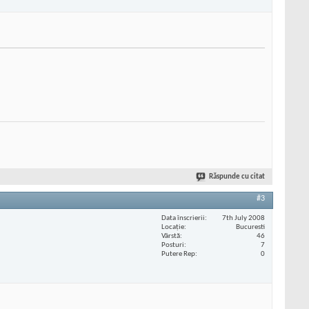
Răspunde cu citat
#3
Data înscrierii
7th July 2008
Locaţie
Bucuresti
Vârstă
46
Posturi
7
Putere Rep
0