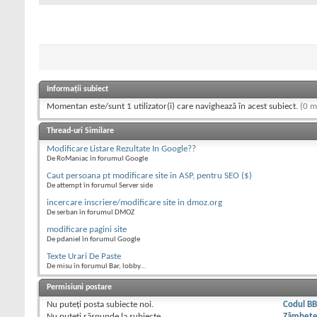
Informații subiect
Momentan este/sunt 1 utilizator(i) care navighează în acest subiect.
(0 m
Thread-uri Similare
Modificare Listare Rezultate In Google??
De RoManiac în forumul Google
Caut persoana pt modificare site in ASP, pentru SEO ($)
De attempt în forumul Server side
incercare inscriere/modificare site in dmoz.org
De serban în forumul DMOZ
modificare pagini site
De pdaniel în forumul Google
Texte Urari De Paste
De misu în forumul Bar, lobby...
Permisiuni postare
Nu puteţi
posta subiecte noi.
Codul B
Nu puteţi
răspunde la subiecte
Zâmbet