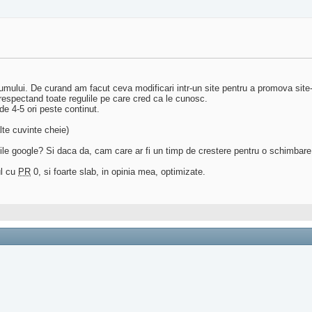
rumului. De curand am facut ceva modificari intr-un site pentru a promova site
 respectand toate regulile pe care cred ca le cunosc.
de 4-5 ori peste continut.
alte cuvinte cheie)
inile google? Si daca da, cam care ar fi un timp de crestere pentru o schimbare
ul cu
PR
0, si foarte slab, in opinia mea, optimizate.