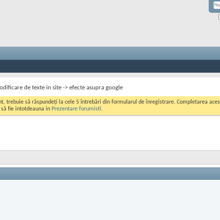
dificare de texte in site -> efecte asupra google
ont, trebuie să răspundeți la cele 5 întrebări din formularul de înregistrare. Completarea a
i să fie intotdeauna in
Prezentare forumisti
.