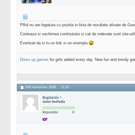
PRul nu are legatura cu pozitia in lista de rezultate afisate de Goo
Conteaza si vechimea continutului si cat de indexate sunt site-uril
Eventual da si tu un link si un exemplu
Dress up games
for girls added every day. New fun and trendy ga
26th November 2008,
11:30
Bogdanda
Junior SeoPedia
Reputatie:
0