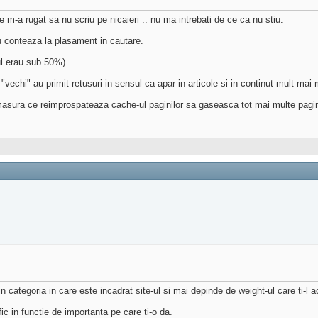
 e m-a rugat sa nu scriu pe nicaieri .. nu ma intrebati de ce ca nu stiu.
u conteaza la plasament in cautare.
ul erau sub 50%).
vechi" au primit retusuri in sensul ca apar in articole si in continut mult mai mul
masura ce reimprospateaza cache-ul paginilor sa gaseasca tot mai multe pagini
 categoria in care este incadrat site-ul si mai depinde de weight-ul care ti-l a
afic in functie de importanta pe care ti-o da.