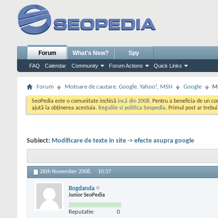
Forum
What's New?
Spy
FAQ
Calendar
Community
Forum Actions
Quick Links
Forum
Motoare de cautare. Google, Yahoo!, MSN
Google
Mo
SeoPedia este o comunitate inchisă
incă din 2008
. Pentru a beneficia de un c
ajută la obținerea acestuia.
Regulile si politica Seopedia
. Primul post ar trebu
Subiect:
Modificare de texte in site -> efecte asupra google
26th November 2008,
10:37
Bogdanda
Junior SeoPedia
Reputatie:
0