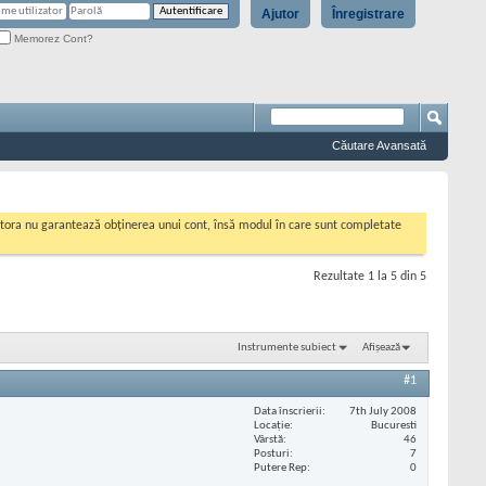
Ajutor
Înregistrare
Memorez Cont?
Căutare Avansată
cestora nu garantează obținerea unui cont, însă modul în care sunt completate
Rezultate 1 la 5 din 5
Instrumente subiect
Afișează
#1
Data înscrierii
7th July 2008
Locaţie
Bucuresti
Vârstă
46
Posturi
7
Putere Rep
0