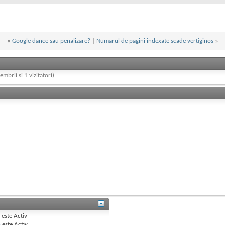
«
Google dance sau penalizare?
|
Numarul de pagini indexate scade vertiginos
»
embrii și 1 vizitatori)
B
este
Activ
e
este
Activ