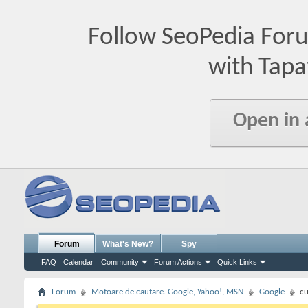
Follow SeoPedia For
with Tapa
Open in
Forum
What's New?
Spy
FAQ
Calendar
Community
Forum Actions
Quick Links
Forum
Motoare de cautare. Google, Yahoo!, MSN
Google
cu