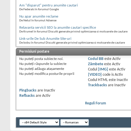
Am "disparut" pentru anumite cautari
De Federals în forumul Google
Nu apar anumite reclame
De Netul în forumul Adsense
Relavanta servicii SEO la anumite cautari specifice
De Krumel în forumul Discutii generale privind optimizarea si motoarele de cautare
Link-urile De Sub Anumite Site-uri
De bobu în forumul Discutii generale privind optimizarea si motoarele de cautare
Permisiuni postare
Nu puteţi
posta subiecte noi.
Codul BB
este
Activ
Nu puteţi
răspunde la subiecte
Zâmbete
este
Activ
Nu puteţi
adăuga ataşamente
Codul
[IMG]
este
Activ
Nu puteţi
modifica posturile proprii
[VIDEO]
code is
Activ
Codul HTML este
Inactiv
Trackbacks
are
Inactiv
Pingbacks
are
Inactiv
Refbacks
are
Activ
Reguli Forum