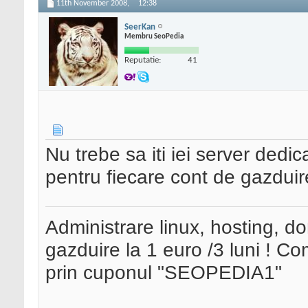
11th November 2008,
12:38
SeerKan
Membru SeoPedia
Reputatie:
41
Nu trebe sa iti iei server dedica
pentru fiecare cont de gazduire
Administrare linux, hosting, d
gazduire la 1 euro /3 luni ! 
prin cuponul "SEOPEDIA1"