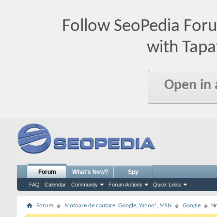
Follow SeoPedia For
with Tapa
Open in
Forum
What's New?
Spy
FAQ
Calendar
Community
Forum Actions
Quick Links
Forum
Motoare de cautare. Google, Yahoo!, MSN
Google
Nr