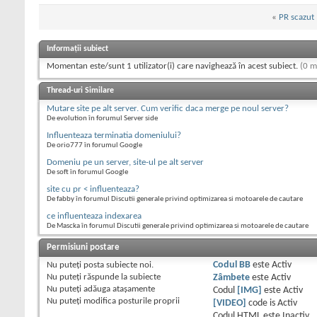
«
PR scazut
Informații subiect
Momentan este/sunt 1 utilizator(i) care navighează în acest subiect.
(0 m
Thread-uri Similare
Mutare site pe alt server. Cum verific daca merge pe noul server?
De evolution în forumul Server side
Influenteaza terminatia domeniului?
De orio777 în forumul Google
Domeniu pe un server, site-ul pe alt server
De soft în forumul Google
site cu pr < influenteaza?
De fabby în forumul Discutii generale privind optimizarea si motoarele de cautare
ce influenteaza indexarea
De Mascka în forumul Discutii generale privind optimizarea si motoarele de cautare
Permisiuni postare
Nu puteţi
posta subiecte noi.
Codul BB
este
Activ
Nu puteţi
răspunde la subiecte
Zâmbete
este
Activ
Nu puteţi
adăuga ataşamente
Codul
[IMG]
este
Activ
Nu puteţi
modifica posturile proprii
[VIDEO]
code is
Activ
Codul HTML este
Inactiv