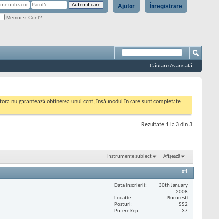
Ajutor
Înregistrare
Memorez Cont?
Căutare Avansată
cestora nu garantează obținerea unui cont, însă modul în care sunt completate
Rezultate 1 la 3 din 3
Instrumente subiect
Afișează
#1
Data înscrierii
30th January
2008
Locaţie
Bucuresti
Posturi
552
Putere Rep
37