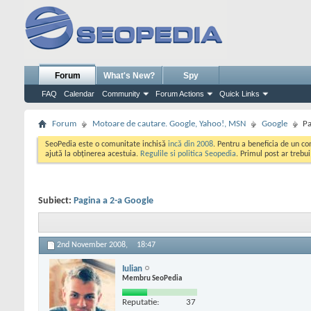
Forum
What's New?
Spy
FAQ
Calendar
Community
Forum Actions
Quick Links
Forum
Motoare de cautare. Google, Yahoo!, MSN
Google
Pa
SeoPedia este o comunitate inchisă
incă din 2008
. Pentru a beneficia de un c
ajută la obținerea acestuia.
Regulile si politica Seopedia
. Primul post ar trebu
Subiect:
Pagina a 2-a Google
2nd November 2008,
18:47
Iulian
Membru SeoPedia
Reputatie:
37