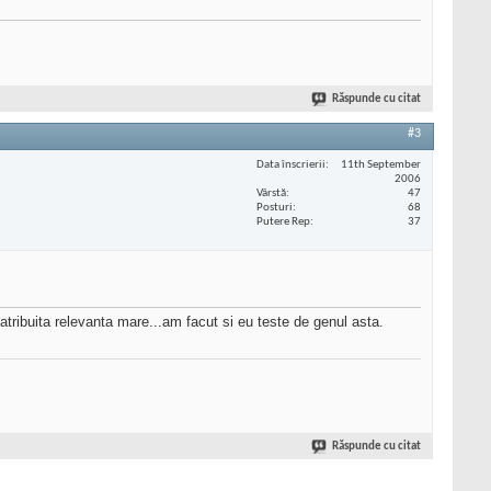
Răspunde cu citat
#3
Data înscrierii
11th September
2006
Vârstă
47
Posturi
68
Putere Rep
37
atribuita relevanta mare...am facut si eu teste de genul asta.
Răspunde cu citat