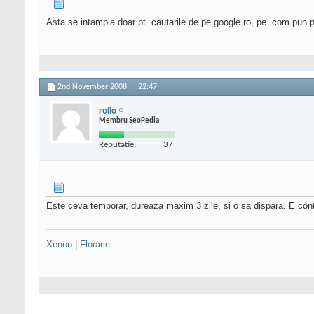
Asta se intampla doar pt. cautarile de pe google.ro, pe .com pun p
2nd November 2008,
22:47
rollo
Membru SeoPedia
Reputatie:
37
Este ceva temporar, dureaza maxim 3 zile, si o sa dispara. E conten
Xenon
|
Florarie