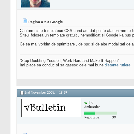
Pagina a 2-a Google
Cautam niste templateuri CSS cand am dat peste afaceriimm.ro l
Siteul folosea un template gratuit , nemodificat si Google l-a pus 
Ce sa mai vorbim de optimizare , de ppc si de alte modalitati de 
“Stop Doubting Yourself, Work Hard and Make It Happen”
Imi place sa conduc si sa gasesc cele mai bune
distanțe rutiere
.
2nd November 2008,
19:39
w!ll
Ambasador
Reputatie:
39