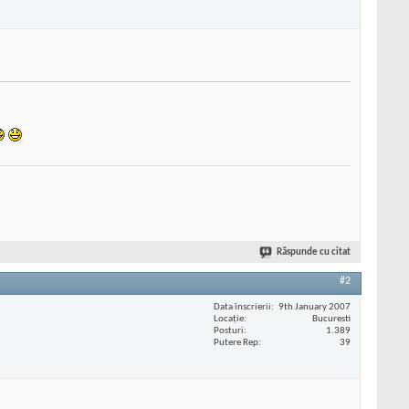
Răspunde cu citat
#2
Data înscrierii
9th January 2007
Locaţie
Bucuresti
Posturi
1.389
Putere Rep
39