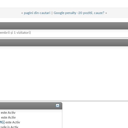
«
pagini din cautari
|
Google penalty -20 pozitii, cauze?
»
embrii și 1 vizitatori)
B
este
Activ
e
este
Activ
MG]
este
Activ
code is
Activ