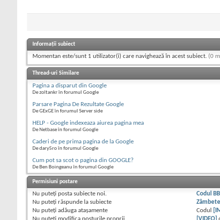
Informații subiect
Momentan este/sunt 1 utilizator(i) care navighează în acest subiect.
(0 m
Thread-uri Similare
Pagina a disparut din Google
De zoltankr în forumul Google
Parsare Pagina De Rezultate Google
De GExGE în forumul Server side
HELP - Google indexeaza aiurea pagina mea
De Netbase în forumul Google
Caderi de pe prima pagina de la Google
De dary5ro în forumul Google
Cum pot sa scot o pagina din GOOGLE?
De Ben Boingeanu în forumul Google
Permisiuni postare
Nu puteţi
posta subiecte noi.
Codul B
Nu puteţi
răspunde la subiecte
Zâmbet
Nu puteţi
adăuga ataşamente
Codul
[I
Nu puteţi
modifica posturile proprii
[VIDEO]