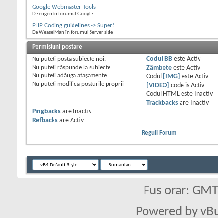
Google Webmaster Tools
De eugen în forumul Google
PHP Coding guidelines -> Super!
De WeaselMan în forumul Server side
Permisiuni postare
Nu puteţi
posta subiecte noi.
Codul BB
este
Activ
Nu puteţi
răspunde la subiecte
Zâmbete
este
Activ
Nu puteţi
adăuga ataşamente
Codul
[IMG]
este
Activ
Nu puteţi
modifica posturile proprii
[VIDEO]
code is
Activ
Codul HTML este
Inactiv
Trackbacks
are
Inactiv
Pingbacks
are
Inactiv
Refbacks
are
Activ
Reguli Forum
Fus orar: GM
Powered by vBu