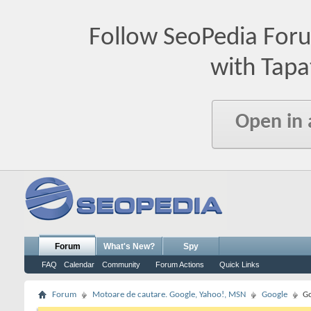
Follow SeoPedia For
with Tapa
Open in
Forum
What's New?
Spy
FAQ
Calendar
Community
Forum Actions
Quick Links
Forum
Motoare de cautare. Google, Yahoo!, MSN
Google
Go