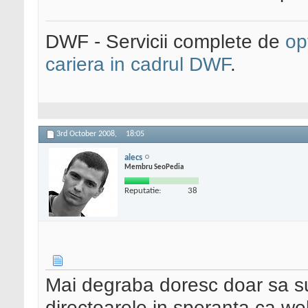
DWF - Servicii complete de
op
cariera in cadrul DWF
.
3rd October 2008,
18:05
alecs
Membru SeoPedia
Reputatie:
38
Mai degraba doresc doar sa s
directoarele in speranta ca w