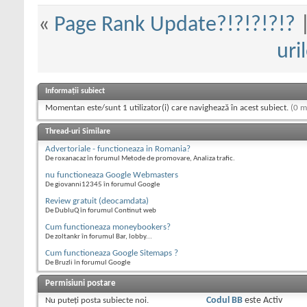
«
Page Rank Update?!?!?!?!?
uri
Informații subiect
Momentan este/sunt 1 utilizator(i) care navighează în acest subiect.
(0 m
Thread-uri Similare
Advertoriale - functioneaza in Romania?
De roxanacaz în forumul Metode de promovare, Analiza trafic.
nu functioneaza Google Webmasters
De giovanni12345 în forumul Google
Review gratuit (deocamdata)
De DubluQ în forumul Continut web
Cum functioneaza moneybookers?
De zoltankr în forumul Bar, lobby...
Cum functioneaza Google Sitemaps ?
De Bruzli în forumul Google
Permisiuni postare
Nu puteţi
posta subiecte noi.
Codul BB
este
Activ