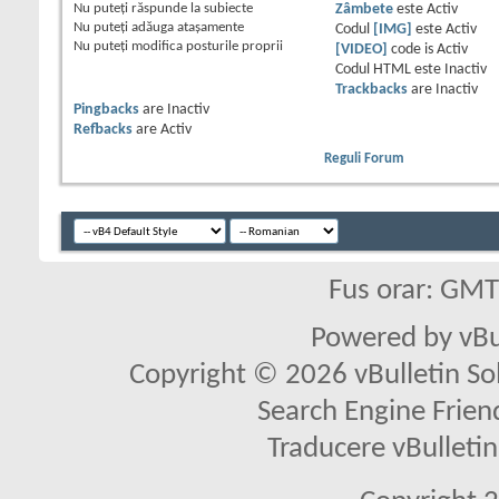
Nu puteţi
răspunde la subiecte
Zâmbete
este
Activ
Nu puteţi
adăuga ataşamente
Codul
[IMG]
este
Activ
Nu puteţi
modifica posturile proprii
[VIDEO]
code is
Activ
Codul HTML este
Inactiv
Trackbacks
are
Inactiv
Pingbacks
are
Inactiv
Refbacks
are
Activ
Reguli Forum
Fus orar: GM
Powered by vBu
Copyright © 2026 vBulletin Solu
Search Engine Frien
Traducere vBullet