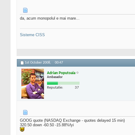
da, acum monopolul e mai mare...
Sisteme CISS
1st October 2008,
00:47
Adrian Poputoaia
Ambasador
Reputatie:
37
GOOG quote (NASDAQ Exchange - quotes delayed 15 min)
320.50 down -60.50 -15.88%fyi