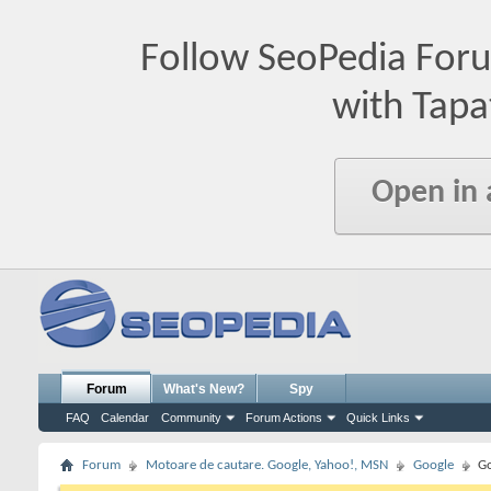
Follow SeoPedia For
with Tapa
Open in
Forum
What's New?
Spy
FAQ
Calendar
Community
Forum Actions
Quick Links
Forum
Motoare de cautare. Google, Yahoo!, MSN
Google
Go