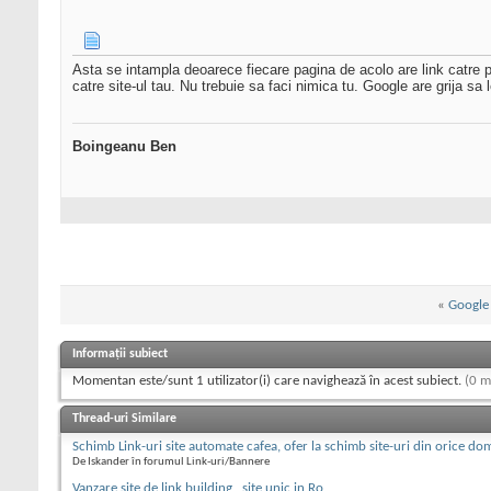
Asta se intampla deoarece fiecare pagina de acolo are link catre pa
catre site-ul tau. Nu trebuie sa faci nimica tu. Google are grija sa 
Boingeanu Ben
«
Google 
Informații subiect
Momentan este/sunt 1 utilizator(i) care navighează în acest subiect.
(0 m
Thread-uri Similare
Schimb Link-uri site automate cafea, ofer la schimb site-uri din orice do
De Iskander în forumul Link-uri/Bannere
Vanzare site de link building , site unic in Ro