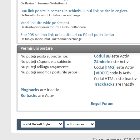
De flavius în forumul Website-uri
Dau link pe site in romana in schimbul unui link pe site in engleza
De Netul în forumul Link/banner exchange
Vand link site wide pe site pr4
De deadworldisee în forumul Link-uri/Bannere
Site PR5 schimb link-uri cu site-uri cu PR cel putin similar
De funkyx în forumul Link/banner exchange
Permisiuni postare
Nu puteţi
posta subiecte noi.
Codul BB
este
Activ
Nu puteţi
răspunde la subiecte
Zâmbete
este
Activ
Nu puteţi
adăuga ataşamente
Codul
[IMG]
este
Activ
Nu puteţi
modifica posturile proprii
[VIDEO]
code is
Activ
Codul HTML este
Inactiv
Trackbacks
are
Inactiv
Pingbacks
are
Inactiv
Refbacks
are
Activ
Reguli Forum