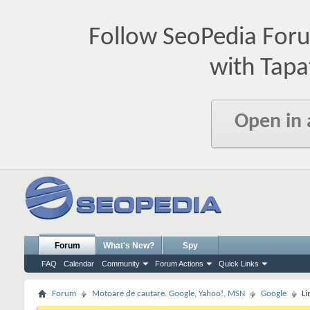
Follow SeoPedia For
with Tapa
Open in
Forum
What's New?
Spy
FAQ
Calendar
Community
Forum Actions
Quick Links
Forum
Motoare de cautare. Google, Yahoo!, MSN
Google
Li