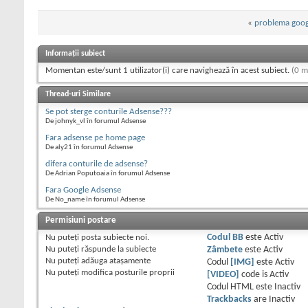
«
problema goog
Informații subiect
Momentan este/sunt 1 utilizator(i) care navighează în acest subiect.
(0 m
Thread-uri Similare
Se pot sterge conturile Adsense???
De johnyk_vl în forumul Adsense
Fara adsense pe home page
De aly21 în forumul Adsense
difera conturile de adsense?
De Adrian Poputoaia în forumul Adsense
Fara Google Adsense
De No_name în forumul Adsense
Permisiuni postare
Nu puteţi
posta subiecte noi.
Codul BB
este
Activ
Nu puteţi
răspunde la subiecte
Zâmbete
este
Activ
Nu puteţi
adăuga ataşamente
Codul
[IMG]
este
Activ
Nu puteţi
modifica posturile proprii
[VIDEO]
code is
Activ
Codul HTML este
Inactiv
Trackbacks
are
Inactiv