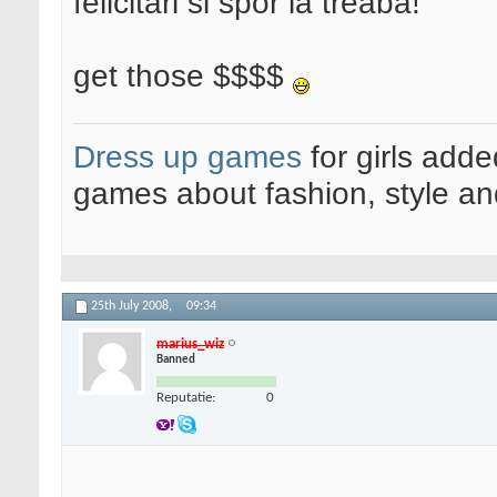
felicitari si spor la treaba!
get those $$$$
Dress up games
for girls add
games about fashion, style an
25th July 2008,
09:34
marius_wiz
Banned
Reputatie:
0