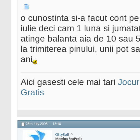
o cunostinta si-a facut cont pe 1
iulie deci cam 1 luna si jumata
atinge balanta aia de 10 sau
la trimiterea pinului, unii pot sa
ani
Aici gasesti cele mai tari
Jocur
Gratis
28th July 2008,
13:10
OttySoft
Membru SeoPedia