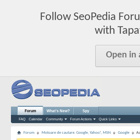
Follow SeoPedia For
with Tapa
Open in
Forum
What's New?
Spy
FAQ
Calendar
Community
Forum Actions
Quick Links
Forum
Motoare de cautare. Google, Yahoo!, MSN
Google
Ad