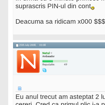
suprascris PIN-ul din cont
Deacuma sa ridicam x000 $$
25th July 2008,
01:08
Netul
Ambasador
Reputatie:
49
Eu anul trecut am asteptat 2 lu
cereri. Cred ca primul plic i-