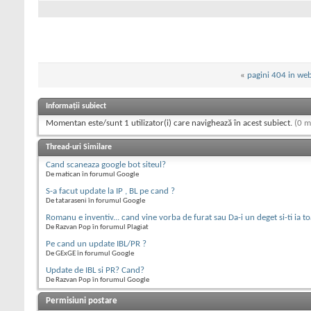
«
pagini 404 in we
Informații subiect
Momentan este/sunt 1 utilizator(i) care navighează în acest subiect.
(0 m
Thread-uri Similare
Cand scaneaza google bot siteul?
De matican în forumul Google
S-a facut update la IP , BL pe cand ?
De tataraseni în forumul Google
Romanu e inventiv... cand vine vorba de furat sau Da-i un deget si-ti ia 
De Razvan Pop în forumul Plagiat
Pe cand un update IBL/PR ?
De GExGE în forumul Google
Update de IBL si PR? Cand?
De Razvan Pop în forumul Google
Permisiuni postare