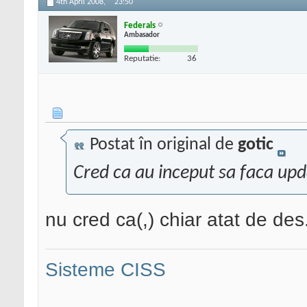
4th April 2008,
23:50
Federals
Ambasador
Reputatie:
36
Postat în original de
gotic
Cred ca au inceput sa faca upd
nu cred ca(,) chiar atat de des.
Sisteme CISS