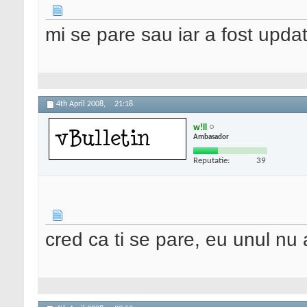
mi se pare sau iar a fost upda
4th April 2008,
21:18
w!ll
Ambasador
Reputatie:
39
cred ca ti se pare, eu unul nu