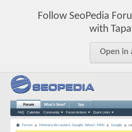
Follow SeoPedia For
with Tapa
Open in
Forum
What's New?
Spy
FAQ
Calendar
Community
Forum Actions
Quick Links
Forum
Motoare de cautare. Google, Yahoo!, MSN
Google
ca