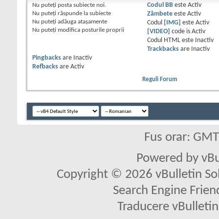
Nu puteţi
posta subiecte noi.
Codul BB
este
Activ
Nu puteţi
răspunde la subiecte
Zâmbete
este
Activ
Nu puteţi
adăuga ataşamente
Codul
[IMG]
este
Activ
Nu puteţi
modifica posturile proprii
[VIDEO]
code is
Activ
Codul HTML este
Inactiv
Trackbacks
are
Inactiv
Pingbacks
are
Inactiv
Refbacks
are
Activ
Reguli Forum
Fus orar: GM
Powered by vBu
Copyright © 2026 vBulletin Solu
Search Engine Frien
Traducere vBullet