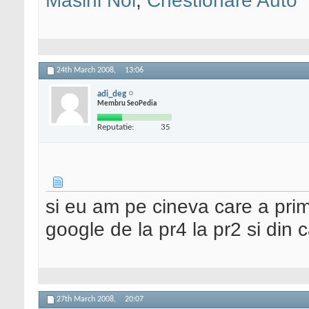
Masini Noi
,
Chestionare Auto
24th March 2008,
13:06
adi_deg
Membru SeoPedia
Reputatie:
35
si eu am pe cineva care a primi
google de la pr4 la pr2 si din c
27th March 2008,
20:07