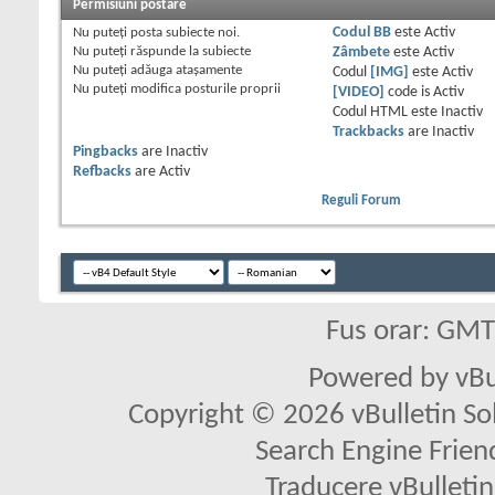
Permisiuni postare
Nu puteţi
posta subiecte noi.
Codul BB
este
Activ
Nu puteţi
răspunde la subiecte
Zâmbete
este
Activ
Nu puteţi
adăuga ataşamente
Codul
[IMG]
este
Activ
Nu puteţi
modifica posturile proprii
[VIDEO]
code is
Activ
Codul HTML este
Inactiv
Trackbacks
are
Inactiv
Pingbacks
are
Inactiv
Refbacks
are
Activ
Reguli Forum
Fus orar: GM
Powered by vBu
Copyright © 2026 vBulletin Solu
Search Engine Frien
Traducere vBullet