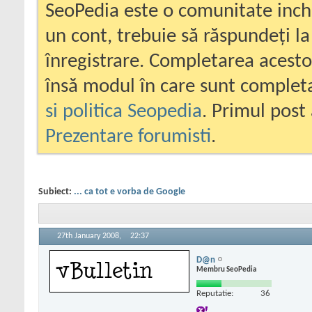
SeoPedia este o comunitate inc
un cont, trebuie să răspundeți la
înregistrare. Completarea acesto
însă modul în care sunt completa
si politica Seopedia
. Primul post 
Prezentare forumisti
.
Subiect:
... ca tot e vorba de Google
27th January 2008,
22:37
D@n
Membru SeoPedia
Reputatie:
36