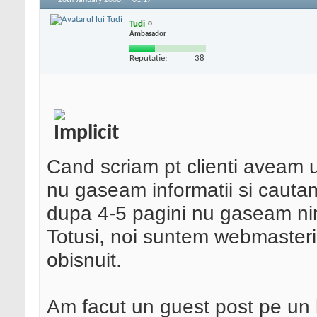
28th January 2008,
01:17
Tudi
Ambasador
Reputatie:
38
Cand scriam pt clienti aveam u
nu gaseam informatii si cautam
dupa 4-5 pagini nu gaseam ni
Totusi, noi suntem webmasteri 
obisnuit.
Am facut un guest post pe un b