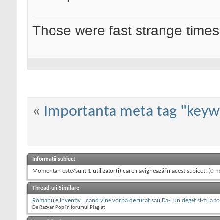
Those were fast strange times
«
Importanta meta tag "keyw
Informații subiect
Momentan este/sunt 1 utilizator(i) care navighează în acest subiect.
(0 m
Thread-uri Similare
Romanu e inventiv... cand vine vorba de furat sau Da-i un deget si-ti ia 
De Razvan Pop în forumul Plagiat