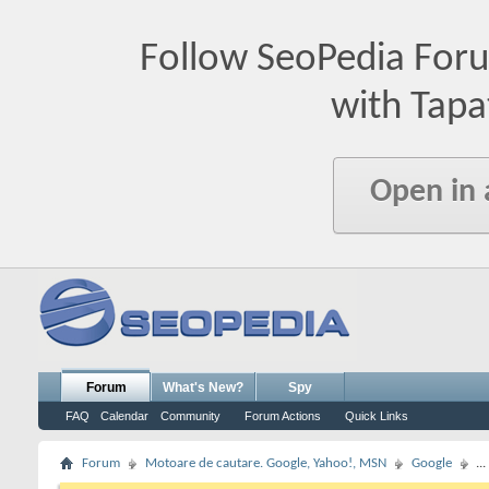
Follow SeoPedia For
with Tapa
Open in
Forum
What's New?
Spy
FAQ
Calendar
Community
Forum Actions
Quick Links
Forum
Motoare de cautare. Google, Yahoo!, MSN
Google
..