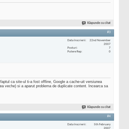
Răspunde cu citat
#3
Data înscrierii
22nd November
2007
Posturi
7
Putere Rep
0
faptul ca site-ul ti-a fost offline, Google a cache-uit versiunea
era cea veche) si a aparut problema de duplicate content. Incearca sa
Răspunde cu citat
#4
Data înscrierii
5th February
2007