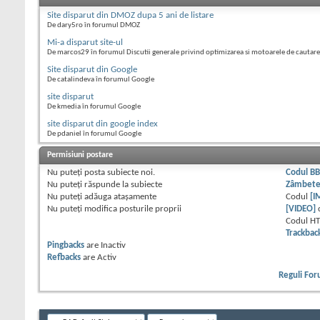
Site disparut din DMOZ dupa 5 ani de listare
De dary5ro în forumul DMOZ
Mi-a disparut site-ul
De marcos29 în forumul Discutii generale privind optimizarea si motoarele de cautare
Site disparut din Google
De catalindeva în forumul Google
site disparut
De kmedia în forumul Google
site disparut din google index
De pdaniel în forumul Google
Permisiuni postare
Nu puteţi
posta subiecte noi.
Codul B
Nu puteţi
răspunde la subiecte
Zâmbet
Nu puteţi
adăuga ataşamente
Codul
[I
Nu puteţi
modifica posturile proprii
[VIDEO]
Codul H
Trackbac
Pingbacks
are
Inactiv
Refbacks
are
Activ
Reguli Fo