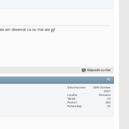
date am observat ca nu mai are
pr
!
Răspunde cu citat
#2
Data înscrierii
28th October
2007
Locaţie
Romania
Vârstă
43
Posturi
383
Putere Rep
35