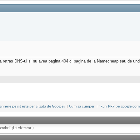
i-a retras DNS-ul si nu avea pagina 404 ci pagina de la Namecheap sau de un
annere pe sit este penalizata de Google?
|
Cum sa cumperi linkuri PR7 pe google.co
embrii și 1 vizitatori)