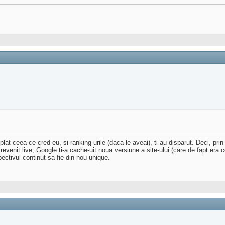
at ceea ce cred eu, si ranking-urile (daca le aveai), ti-au disparut. Deci, prin 
 ti-a revenit live, Google ti-a cache-uit noua versiune a site-ului (care de fapt 
spectivul continut sa fie din nou unique.