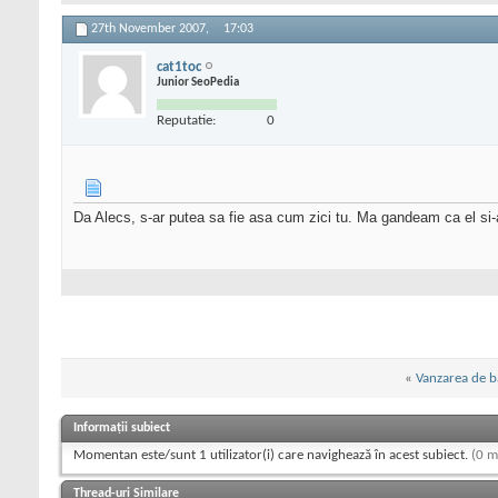
27th November 2007,
17:03
cat1toc
Junior SeoPedia
Reputatie:
0
Da Alecs, s-ar putea sa fie asa cum zici tu. Ma gandeam ca el s
«
Vanzarea de b
Informații subiect
Momentan este/sunt 1 utilizator(i) care navighează în acest subiect.
(0 m
Thread-uri Similare