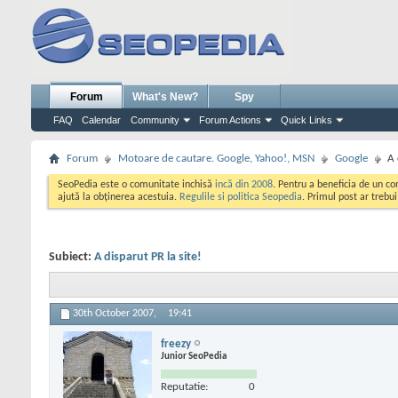
Forum
What's New?
Spy
FAQ
Calendar
Community
Forum Actions
Quick Links
Forum
Motoare de cautare. Google, Yahoo!, MSN
Google
A 
SeoPedia este o comunitate inchisă
incă din 2008
. Pentru a beneficia de un c
ajută la obținerea acestuia.
Regulile si politica Seopedia
. Primul post ar trebu
Subiect:
A disparut PR la site!
30th October 2007,
19:41
freezy
Junior SeoPedia
Reputatie:
0