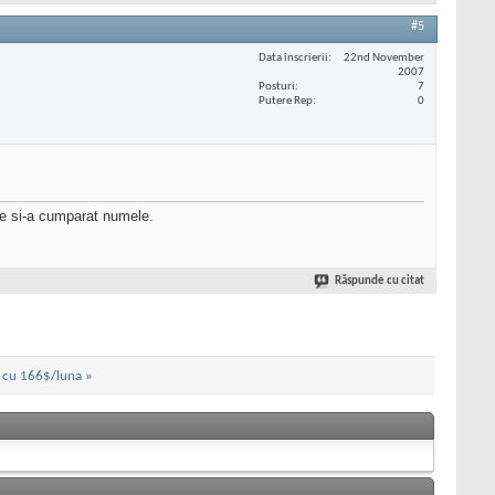
#5
Data înscrierii
22nd November
2007
Posturi
7
Putere Rep
0
de si-a cumparat numele.
Răspunde cu citat
m cu 166$/luna
»