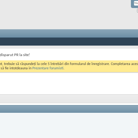
disparut PR la site!
ont, trebuie să răspundeți la cele 5 întrebări din formularul de înregistrare. Completarea a
i să fie intotdeauna in
Prezentare forumisti
.