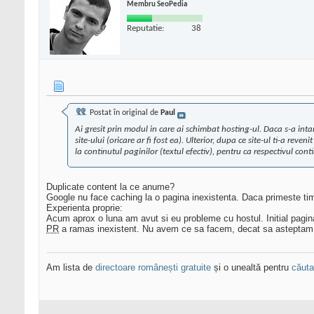
Membru SeoPedia
Reputatie:
38
Postat în original de
Paul
Ai gresit prin modul in care ai schimbat hosting-ul. Daca s-a intamp
site-ului (oricare ar fi fost ea). Ulterior, dupa ce site-ul ti-a re
la continutul paginilor (textul efectiv), pentru ca respectivul cont
Duplicate content la ce anume?
Google nu face caching la o pagina inexistenta. Daca primeste ti
Experienta proprie:
Acum aprox o luna am avut si eu probleme cu hostul. Initial pagin
PR
a ramas inexistent. Nu avem ce sa facem, decat sa asteptam
Am lista de
directoare românești gratuite
și o unealtă pentru
căutar