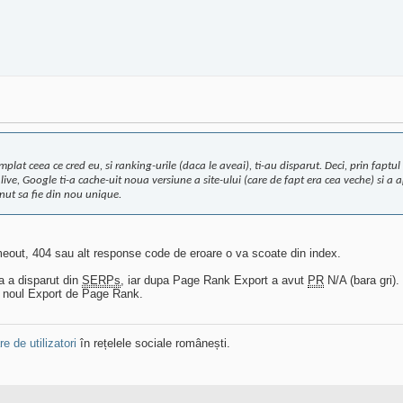
lat ceea ce cred eu, si ranking-urile (daca le aveai), ti-au disparut. Deci, prin faptul c
venit live, Google ti-a cache-uit noua versiune a site-ului (care de fapt era cea veche) si
inut sa fie din nou unique.
meout, 404 sau alt response code de eroare o va scoate din index.
a a disparut din
SERPs
, iar dupa Page Rank Export a avut
PR
N/A (bara gri).
 noul Export de Page Rank.
e de utilizatori
în rețelele sociale românești.