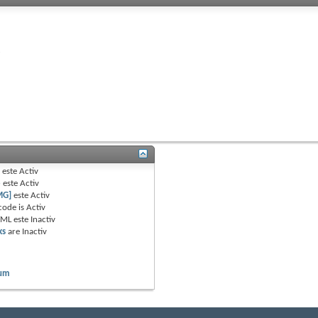
B
este
Activ
e
este
Activ
MG]
este
Activ
code is
Activ
TML este
Inactiv
ks
are
Inactiv
rum