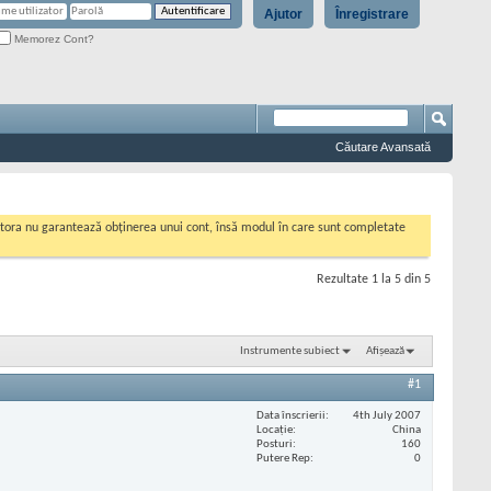
Ajutor
Înregistrare
Memorez Cont?
Căutare Avansată
cestora nu garantează obținerea unui cont, însă modul în care sunt completate
Rezultate 1 la 5 din 5
Instrumente subiect
Afișează
#1
Data înscrierii
4th July 2007
Locaţie
China
Posturi
160
Putere Rep
0