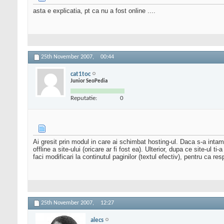
asta e explicatia, pt ca nu a fost online ....
25th November 2007,
00:44
cat1toc
Junior SeoPedia
Reputatie:
0
Ai gresit prin modul in care ai schimbat hosting-ul. Daca s-a intampl
offline a site-ului (oricare ar fi fost ea). Ulterior, dupa ce site-ul
faci modificari la continutul paginilor (textul efectiv), pentru ca re
25th November 2007,
12:27
alecs