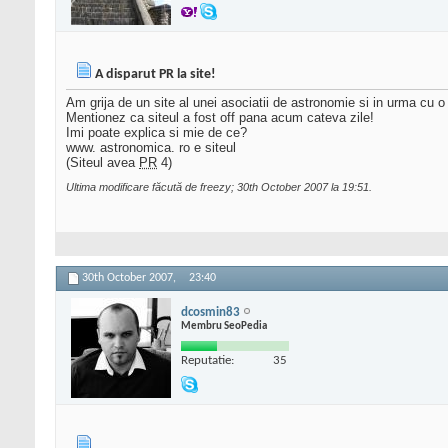
A disparut PR la site!
Am grija de un site al unei asociatii de astronomie si in urma 
Mentionez ca siteul a fost off pana acum cateva zile!
Imi poate explica si mie de ce?
www. astronomica. ro e siteul
(Siteul avea
PR
4)
Ultima modificare făcută de freezy; 30th October 2007 la
19:51
.
30th October 2007,
23:40
dcosmin83
Membru SeoPedia
Reputatie:
35