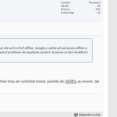
Locaţie
Timisoara
Vârstă
38
Posturi
490
Putere Rep
38
a site-ul ti-a fost offline, Google a cache-uit versiunea offline a
 a aparut problema de duplicate content. Incearca sa faci modificari
 Intre timp am schimbat hostul, pozitiile din
SERPs
au revenit, dar
Răspunde cu citat