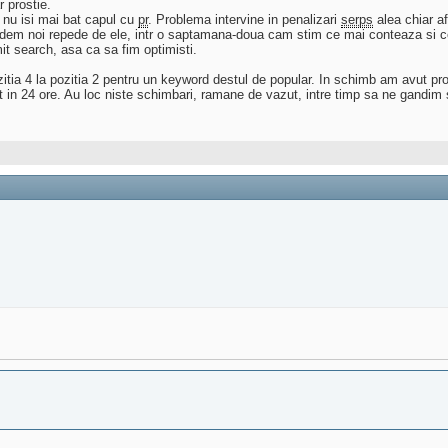
r prostie.
t nu isi mai bat capul cu
pr
. Problema intervine in penalizari
serps
alea chiar af
rindem noi repede de ele, intr o saptamana-doua cam stim ce mai conteaza si
it search, asa ca sa fim optimisti.
itia 4 la pozitia 2 pentru un keyword destul de popular. In schimb am avut pro
xat in 24 ore. Au loc niste schimbari, ramane de vazut, intre timp sa ne gand