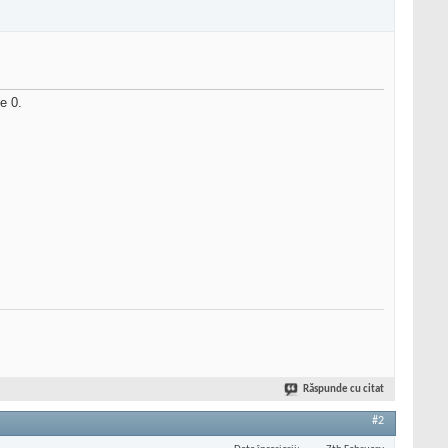
ne 0.
Răspunde cu citat
#2