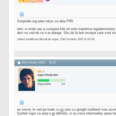
Seopedia.org pare totusi sa aiba PR5.
toto: a vinde sau a cumpara link-uri este impotriva regulamentului G
deci nu vad de ce s-ar plange. Stiu de la bun inceput care sunt ris
Ultima modificare făcută de ciops; 25th October 2007 la
10:30
.
25th October 2007,
10:27
Nic
Super Moderator
Reputatie:
54
eu sincer, le vad pe toate cu
pr
zero cu google toolbarul meu acu
Sunteti sigur ca asta e
pr
definitiv, si nu ceva intermediar, pana f