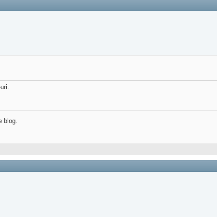
uri.
e blog.