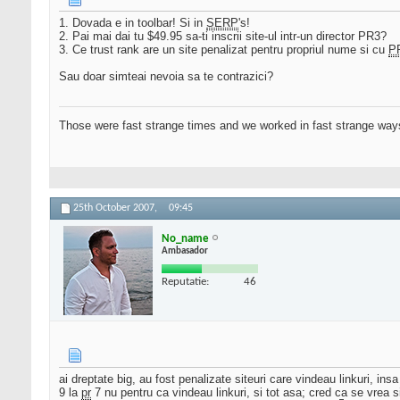
1. Dovada e in toolbar! Si in
SERP
's!
2. Pai mai dai tu $49.95 sa-ti inscrii site-ul intr-un director PR3?
3. Ce trust rank are un site penalizat pentru propriul nume si cu
P
Sau doar simteai nevoia sa te contrazici?
Those were fast strange times and we worked in fast strange way
25th October 2007,
09:45
No_name
Ambasador
Reputatie:
46
ai dreptate big, au fost penalizate siteuri care vindeau linkuri, i
9 la
pr
7 nu pentru ca vindeau linkuri, si tot asa; cred ca se vrea