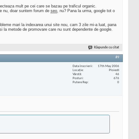
ecteaza mult pe cei care se bazau pe traficul organic.
 ce nu, doar suntem forum de
seo
, nu? Pana la urma, google tot o
bleme mari la indexarea unui site nou, cam 3 zile mi-a luat, pana
im si la metode de promovare care nu sunt dependente de google.
Răspunde cu citat
#9
Data înscrierii
17th May 2006
Locaţie
Ploiesti
Vârstă
46
Posturi
676
Putere Rep
0