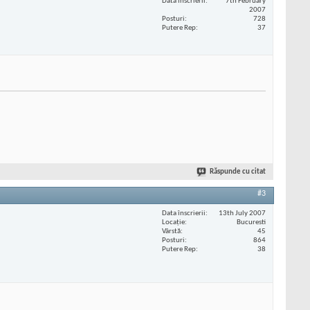
Data înscrierii
7th February
2007
Posturi
728
Putere Rep
37
Răspunde cu citat
#3
Data înscrierii
13th July 2007
Locaţie
Bucuresti
Vârstă
45
Posturi
864
Putere Rep
38