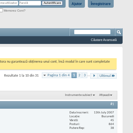
Ajutor
Înregistrare
Memorez Cont?
Căutare Avansată
cestora nu garantează obținerea unui cont, însă modul în care sunt completate
Pagina 1 din 4
1
2
3
...
Rezultate 1 la 10 din 31
Ultimul
Instrumente subiect
Afișează
#1
Data înscrierii
13th July 2007
Locaţie
Bucuresti
Vârstă
45
Posturi
864
Putere Rep
38