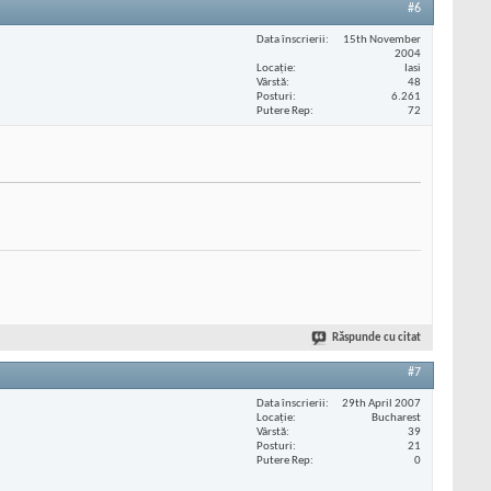
#6
Data înscrierii
15th November
2004
Locaţie
Iasi
Vârstă
48
Posturi
6.261
Putere Rep
72
Răspunde cu citat
#7
Data înscrierii
29th April 2007
Locaţie
Bucharest
Vârstă
39
Posturi
21
Putere Rep
0