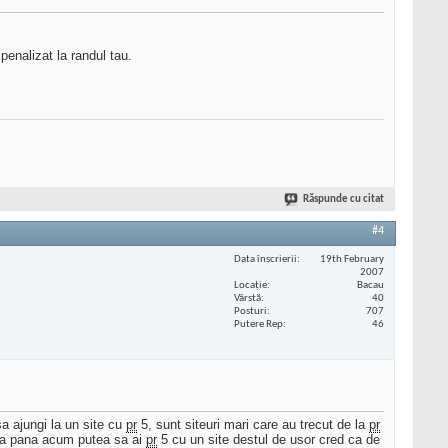
 penalizat la randul tau.
Răspunde cu citat
#4
Data înscrierii
19th February
2007
Locaţie
Bacau
Vârstă
40
Posturi
707
Putere Rep
46
a ajungi la un site cu
pr
5, sunt siteuri mari care au trecut de la
pr
daca pana acum putea sa ai
pr
5 cu un site destul de usor cred ca de