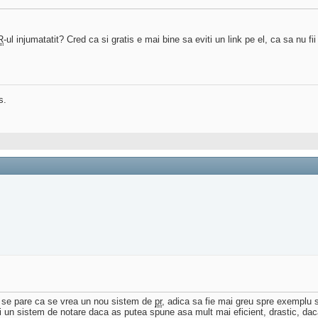
R
-ul injumatatit? Cred ca si gratis e mai bine sa eviti un link pe el, ca sa nu fii
s.
nsa se pare ca se vrea un nou sistem de
pr
, adica sa fie mai greu spre exemplu s
 si un sistem de notare daca as putea spune asa mult mai eficient, drastic, 