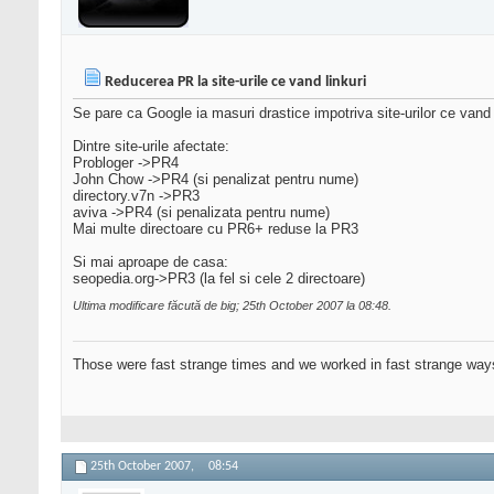
Reducerea PR la site-urile ce vand linkuri
Se pare ca Google ia masuri drastice impotriva site-urilor ce vand 
Dintre site-urile afectate:
Probloger ->PR4
John Chow ->PR4 (si penalizat pentru nume)
directory.v7n ->PR3
aviva ->PR4 (si penalizata pentru nume)
Mai multe directoare cu PR6+ reduse la PR3
Si mai aproape de casa:
seopedia.org->PR3 (la fel si cele 2 directoare)
Ultima modificare făcută de big; 25th October 2007 la
08:48
.
Those were fast strange times and we worked in fast strange way
25th October 2007,
08:54