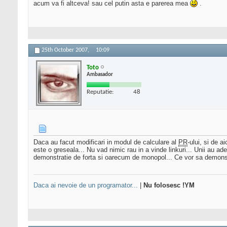
acum va fi altceva! sau cel putin asta e parerea mea
.
25th October 2007,
10:09
Toto
Ambasador
Reputatie:
48
Daca au facut modificari in modul de calculare al
PR
-ului, si de 
este o greseala... Nu vad nimic rau in a vinde linkuri... Unii au ade
demonstratie de forta si oarecum de monopol... Ce vor sa demons
Daca ai nevoie de un programator...
|
Nu folosesc !YM