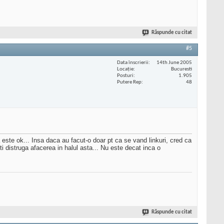
Răspunde cu citat
#5
Data înscrierii
14th June 2005
Locaţie
Bucuresti
Posturi
1.905
Putere Rep
48
este ok... Insa daca au facut-o doar pt ca se vand linkuri, cred ca
iti distruga afacerea in halul asta... Nu este decat inca o
Răspunde cu citat