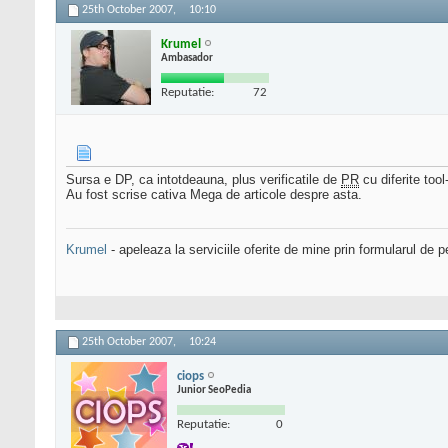
25th October 2007,
10:10
Krumel
Ambasador
Reputatie:
72
Sursa e DP, ca intotdeauna, plus verificatile de
PR
cu diferite tool-
Au fost scrise cativa Mega de articole despre asta.
Krumel
- apeleaza la serviciile oferite de mine prin formularul de p
25th October 2007,
10:24
ciops
Junior SeoPedia
Reputatie:
0