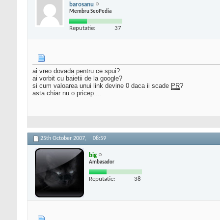
barosanu
Membru SeoPedia
Reputatie:
37
ai vreo dovada pentru ce spui?
ai vorbit cu baietii de la google?
si cum valoarea unui link devine 0 daca ii scade
PR
?
asta chiar nu o pricep....
25th October 2007,
08:59
big
Ambasador
Reputatie:
38