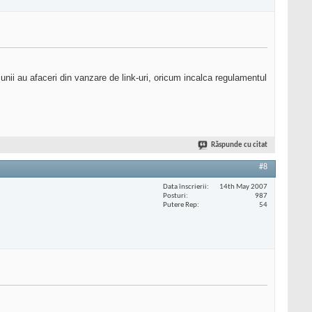
 unii au afaceri din vanzare de link-uri, oricum incalca regulamentul
Răspunde cu citat
#8
Data înscrierii
14th May 2007
Posturi
987
Putere Rep
54