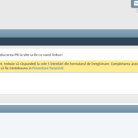
ducerea PR la site-urile ce vand linkuri
ont, trebuie să răspundeți la cele 5 întrebări din formularul de înregistrare. Completarea a
i să fie intotdeauna in
Prezentare forumisti
.