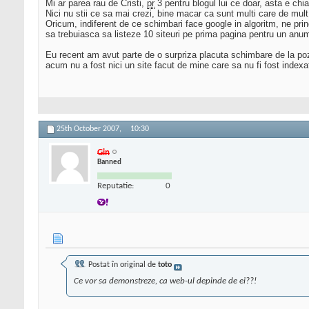
Mi ar parea rau de Cristi,
pr
3 pentru blogul lui ce doar, asta e chia
Nici nu stii ce sa mai crezi, bine macar ca sunt multi care de mul
Oricum, indiferent de ce schimbari face google in algoritm, ne p
sa trebuiasca sa listeze 10 siteuri pe prima pagina pentru un anum
Eu recent am avut parte de o surpriza placuta schimbare de la poz
acum nu a fost nici un site facut de mine care sa nu fi fost inde
25th October 2007,
10:30
Gin
Banned
Reputatie:
0
Postat în original de
toto
Ce vor sa demonstreze, ca web-ul depinde de ei??!