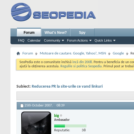
Forum
What's New?
Spy
FAQ
Calendar
Community
Forum Actions
Quick Links
Forum
Motoare de cautare. Google, Yahoo!, MSN
Google
Re
SeoPedia este o comunitate inchisă
incă din 2008
. Pentru a beneficia de un c
ajută la obținerea acestuia.
Regulile si politica Seopedia
. Primul post ar trebu
Subiect:
Reducerea PR la site-urile ce vand linkuri
25th October 2007,
08:39
big
Ambasador
Reputatie:
38