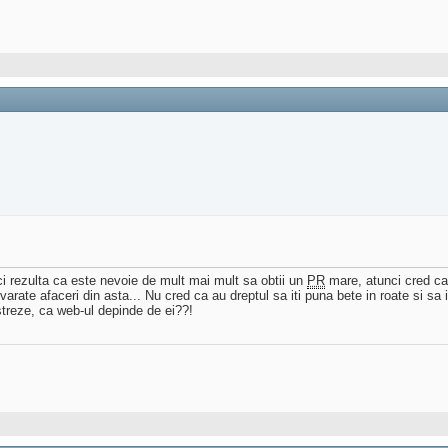
aici rezulta ca este nevoie de mult mai mult sa obtii un
PR
mare, atunci cred ca 
varate afaceri din asta... Nu cred ca au dreptul sa iti puna bete in roate si sa 
treze, ca web-ul depinde de ei??!