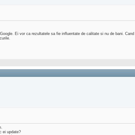
oogle. Ei vor ca rezultatele sa fie influentate de calitate si nu de bani. Cand
curile.
m.
ac ei update?