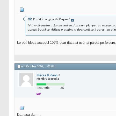
Postat în original de
Dagam3
Mai mult pentru asta am vrut sa dau exemplu, pentru ca stiu ca ma
opresti bootii sa viziteze o pagina ci doar poti sa ii opresti sa o i
Le poti bloca accesul 100% doar daca ai user si parola pe foldere.
6th October 2007,
02:04
Mircea Budean
Membru SeoPedia
Reputatie:
36
Da.. asa da......