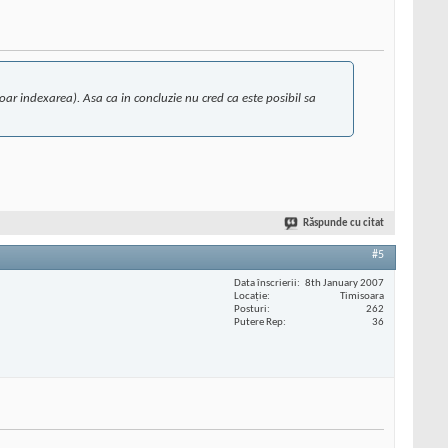
ar indexarea). Asa ca in concluzie nu cred ca este posibil sa
Răspunde cu citat
#5
Data înscrierii
8th January 2007
Locaţie
Timisoara
Posturi
262
Putere Rep
36