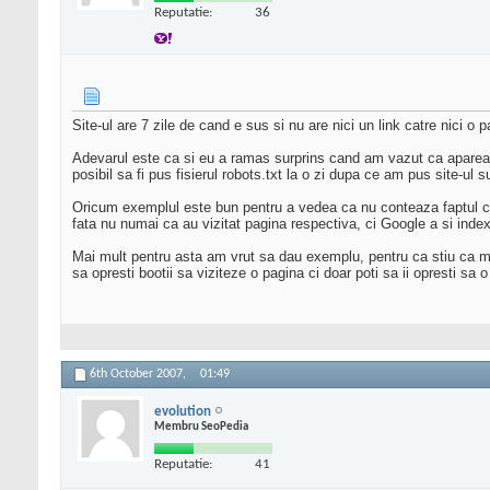
Reputatie:
36
Site-ul are 7 zile de cand e sus si nu are nici un link catre nici
Adevarul este ca si eu a ramas surprins cand am vazut ca apareau p
posibil sa fi pus fisierul robots.txt la o zi dupa ce am pus site-u
Oricum exemplul este bun pentru a vedea ca nu conteaza faptul ca 
fata nu numai ca au vizitat pagina respectiva, ci Google a si index
Mai mult pentru asta am vrut sa dau exemplu, pentru ca stiu ca mai
sa opresti bootii sa viziteze o pagina ci doar poti sa ii opresti sa 
6th October 2007,
01:49
evolution
Membru SeoPedia
Reputatie:
41