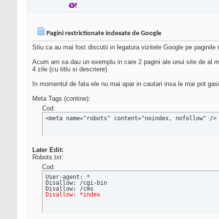
Pagini restrictionate indexate de Google
Stiu ca au mai fost discutii in legatura vizitele Google pe paginile r
Acum am sa dau un exemplu in care 2 pagini ale unui site de al meu 
4 zile (cu titlu si descriere)
In momentul de fata ele nu mai apar in cautari insa le mai pot gasi l
Meta Tags (contine):
Cod:
<meta name="robots" content="noindex, nofollow" />
Later Edit:
Robots.txt:
Cod:
User-agent: *

Disallow: /cgi-bin

Disallow: *index