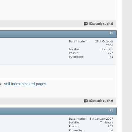
Răspunde cu citat
#2
Data înscrierii
29th October
2006
Locaţie
Bucuresti
Posturi
997
Putere Rep
41
ex.
still index blocked pages
Răspunde cu citat
#3
Data înscrierii
8th January 2007
Locaţie
Timisoara
Posturi
262
Putere Rep
36