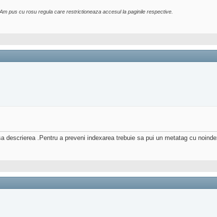
Am pus cu rosu regula care restrictioneaza accesul la paginile respective.
 insa descrierea .Pentru a preveni indexarea trebuie sa pui un metatag cu noind