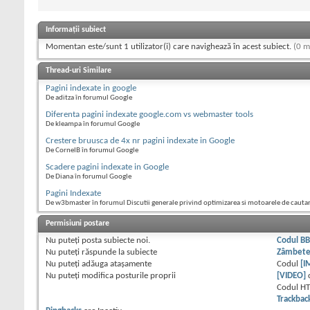
Informații subiect
Momentan este/sunt 1 utilizator(i) care navighează în acest subiect.
(0 m
Thread-uri Similare
Pagini indexate in google
De aditza în forumul Google
Diferenta pagini indexate google.com vs webmaster tools
De kleampa în forumul Google
Crestere bruusca de 4x nr pagini indexate in Google
De CornelB în forumul Google
Scadere pagini indexate in Google
De Diana în forumul Google
Pagini Indexate
De w3bmaster în forumul Discutii generale privind optimizarea si motoarele de cauta
Permisiuni postare
Nu puteţi
posta subiecte noi.
Codul B
Nu puteţi
răspunde la subiecte
Zâmbet
Nu puteţi
adăuga ataşamente
Codul
[I
Nu puteţi
modifica posturile proprii
[VIDEO]
Codul H
Trackbac