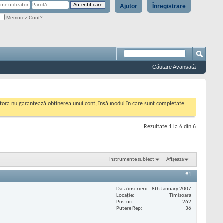
Ajutor
Înregistrare
Memorez Cont?
Căutare Avansată
cestora nu garantează obținerea unui cont, însă modul în care sunt completate
Rezultate 1 la 6 din 6
Instrumente subiect
Afișează
#1
Data înscrierii
8th January 2007
Locaţie
Timisoara
Posturi
262
Putere Rep
36