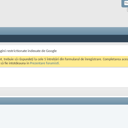
gini restrictionate indexate de Google
ont, trebuie să răspundeți la cele 5 întrebări din formularul de înregistrare. Completarea a
i să fie intotdeauna in
Prezentare forumisti
.