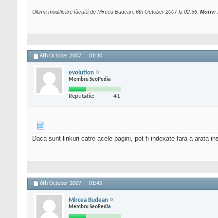
Ultima modificare făcută de Mircea Budean; 6th October 2007 la
02:56
.
Motiv:
6th October 2007,
01:30
evolution
Membru SeoPedia
Reputatie:
41
Daca sunt linkuri catre acele pagini, pot fi indexate fara a arata
6th October 2007,
01:45
Mircea Budean
Membru SeoPedia