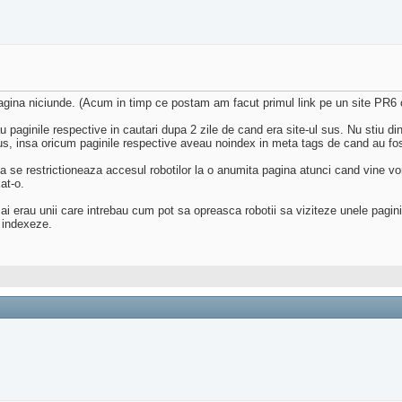
 o pagina niciunde. (Acum in timp ce postam am facut primul link pe un site PR6
aginile respective in cautari dupa 2 zile de cand era site-ul sus. Nu stiu di
l sus, insa oricum paginile respective aveau noindex in meta tags de cand au fos
se restrictioneaza accesul robotilor la o anumita pagina atunci cand vine vor
at-o.
 erau unii care intrebau cum pot sa opreasca robotii sa viziteze unele pagini
o indexeze.