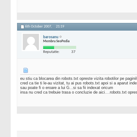
6th October 2007,
21:19
barosanu
Membru SeoPedia
Reputatie:
37
eu stiu ca blocarea din robots.txt opreste vizita robotilor pe paginil
cred ca tie ti le-au vizitat, tu ai pus robots.txt apoi si a aparut ind
sau poate fi o eroare a lui G...si sa fii indexat oricum
insa nu cred ca trebuie trasa o concluzie de aici....robots.txt opre