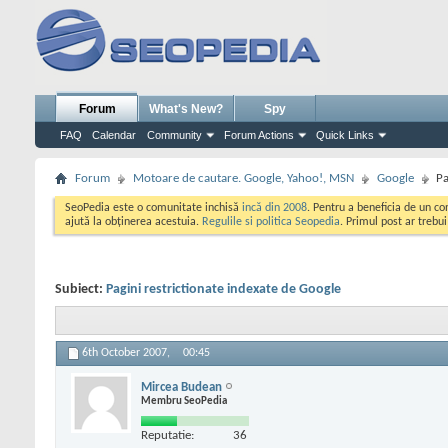
Forum
What's New?
Spy
FAQ
Calendar
Community
Forum Actions
Quick Links
Forum
Motoare de cautare. Google, Yahoo!, MSN
Google
Pa
SeoPedia este o comunitate inchisă
incă din 2008
. Pentru a beneficia de un c
ajută la obținerea acestuia.
Regulile si politica Seopedia
. Primul post ar trebu
Subiect:
Pagini restrictionate indexate de Google
6th October 2007,
00:45
Mircea Budean
Membru SeoPedia
Reputatie:
36