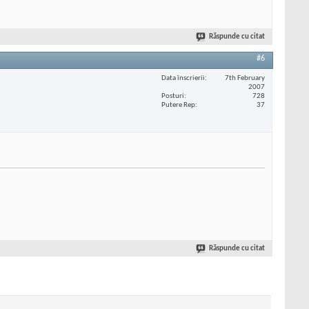
Răspunde cu citat
#6
Data înscrierii
7th February
2007
Posturi
728
Putere Rep
37
Răspunde cu citat