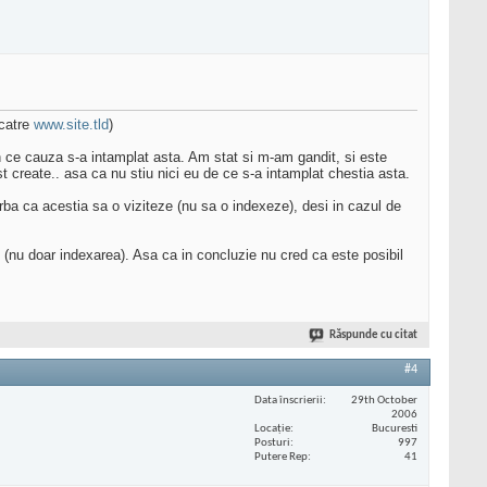
 catre
www.site.tld
)
n ce cauza s-a intamplat asta. Am stat si m-am gandit, si este
t create.. asa ca nu stiu nici eu de ce s-a intamplat chestia asta.
ba ca acestia sa o viziteze (nu sa o indexeze), desi in cazul de
 (nu doar indexarea). Asa ca in concluzie nu cred ca este posibil
Răspunde cu citat
#4
Data înscrierii
29th October
2006
Locaţie
Bucuresti
Posturi
997
Putere Rep
41