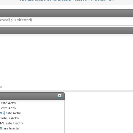
embrii și 1 vizitatori)
re
B
este
Activ
e
este
Activ
MG]
este
Activ
code is
Activ
TML este
Inactiv
ks
are
Inactiv