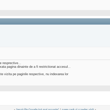
e resprective...
exata pagina dinainte de a fi restrictionat accesul...
ste vizita pe paginile respective, nu indexarea lor
«
Serviciile Google tot mai proaste!
|
page rank si crawler visit
»